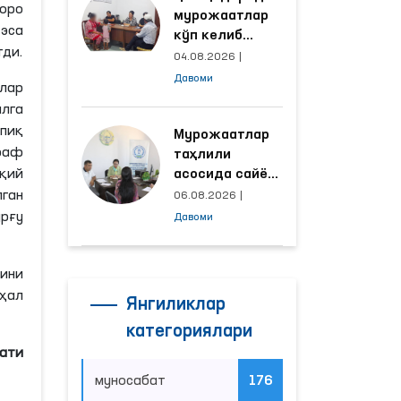
оро
мурожаатлар
 эса
кўп келиб
ди.
тушаётган
04.08.2026
|
ҳудудлар
Давоми
лар
билан
алга
манзилли
пиқ
ишлаш йўлга
Мурожаатлар
раф
қўйилди
таҳлили
қий
асосида сайёр
қабул
ган
06.08.2026
|
ўтказиладиган
урғу
Давоми
маҳаллалар
танланмоқда
ини
ҳал
Янгиликлар
категориялари
мати
муносабат
176