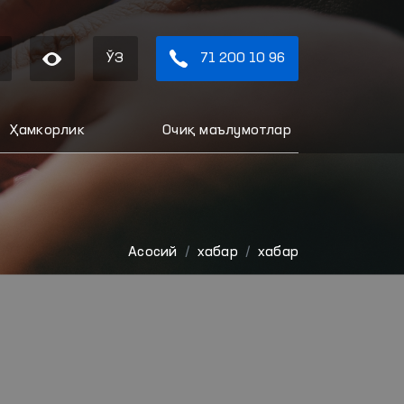
ЎЗ
71 200 10 96
Ҳамкорлик
Очиқ маълумотлар
Aсосий
хабар
хабар