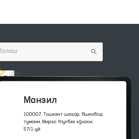
Манзил
100007, Тошкент шаҳар, Яшнобод
тумани, Мирзо Улуғбек кўчаси,
57/1-уй