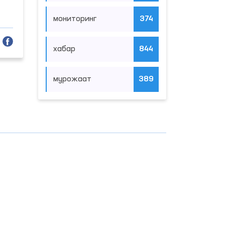
мониторинг
374
хабар
844
мурожаат
389