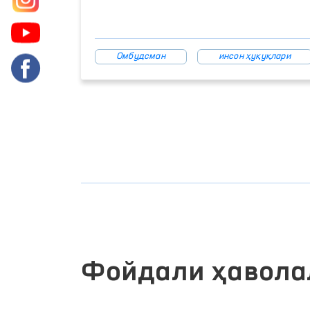
Омбудсман
инсон ҳуқуқлари
Фойдали ҳавола