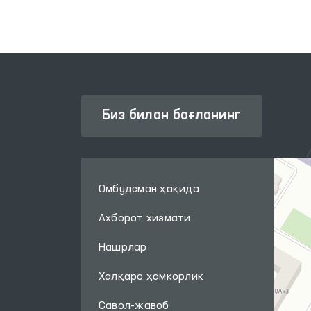
Биз билан боғланинг
Омбудсман ҳақида
Ахборот хизмати
Нашрлар
Халқаро ҳамкорлик
Савол-жавоб