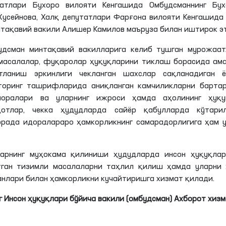
атлари Бухоро вилояти Кенгашида Омбудсманнинг Бух
Хусейнова, Халқ депутатлари Фарғона вилояти Кенгашида
тақавий вакили Алишер Камилов маъруза билан иштирок эт
удсман минтақавий вакилларига келиб тушган мурожаат
 масалалар, фуқаролар ҳуқуқларини тиклаш борасида ам
тланиш эркинлиги чекланган шахслар сақланадиган ё
иторинг ташрифларида аниқланган камчиликларни барта
чоралари ва уларнинг ижроси ҳамда аҳолининг ҳуқу
отлар, чекка ҳудудларда сайёр қабулларда кўтарил
орада идоралараро ҳамкорликнинг самарадорлигига ҳам 
арнинг муҳокама қилиниши ҳудудларда инсон ҳуқуқлар
тган тизимли масалаларни таҳлил қилиш ҳамда уларни 
нлари билан ҳамкорликни кучайтиришга хизмат қилади.
 Инсон ҳуқуқлари бўйича вакили (омбудсман) Ахборот хиз