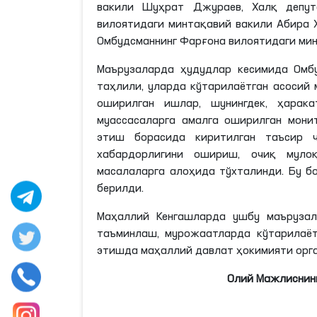
вакили Шуҳрат Джураев, Халқ депут
вилоятидаги минтақавий вакили Абира 
Омбудсманнинг Фарғона вилоятидаги мин
Маърузаларда ҳудудлар кесимида Омб
таҳлили, уларда кўтарилаётган асосий
оширилган ишлар, шунингдек, ҳарака
муассасаларга амалга оширилган мон
этиш борасида киритилган таъсир 
хабардорлигини ошириш, очиқ мулоқ
масалаларга алоҳида тўхталинди. Бу б
берилди.
Маҳаллий Кенгашларда ушбу маърузал
таъминлаш, мурожаатларда кўтарилаё
этишда маҳаллий давлат ҳокимияти орга
Олий Мажлиснинг