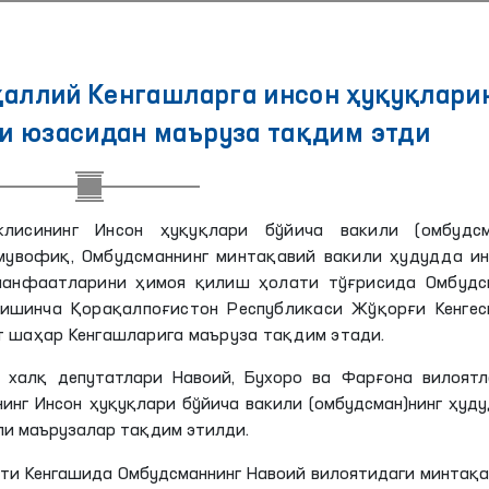
ҳаллий Кенгашларга инсон ҳуқуқлари
и юзасидан маъруза тақдим этди
жлисининг Инсон ҳуқуқлари бўйича вакили (омбудсм
 мувофиқ, Омбудсманнинг минтақавий вакили ҳудудда ин
 манфаатларини ҳимоя қилиш ҳолати тўғрисида Омбудс
ишинча Қорақалпоғистон Республикаси Жўқорғи Кенгеси
т шаҳар Кенгашларига маъруза тақдим этади.
 халқ депутатлари Навоий, Бухоро ва Фарғона вилоятл
инг Инсон ҳуқуқлари бўйича вакили (омбудсман)нинг ҳуд
ли маърузалар тақдим этилди.
яти Кенгашида Омбудсманнинг Навоий вилоятидаги минтақ