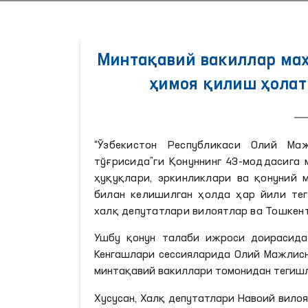
Минтақавий вакиллар ма
ҳимоя қилиш ҳолат
“Ўзбекистон Республикаси Олий Ма
тўғрисида”ги Қонуннинг 43-моддасига
ҳуқуқлари, эркинликлари ва қонуний
билан келишилган ҳолда ҳар йили тег
халқ депутатлари вилоятлар ва Тошкен
Ушбу қонун талаби ижроси доирасида
Кенгашлари сессияларида Олий Мажлисн
минтақавий вакиллари томонидан тегиш
Хусусан, Халқ депутатлари Навоий вило