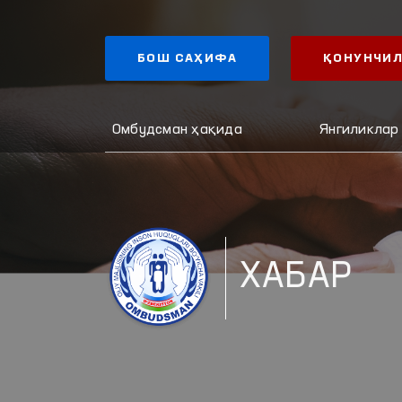
БОШ САҲИФА
ҚОНУНЧИЛ
Омбудсман ҳақида
Янгиликлар
ХАБАР