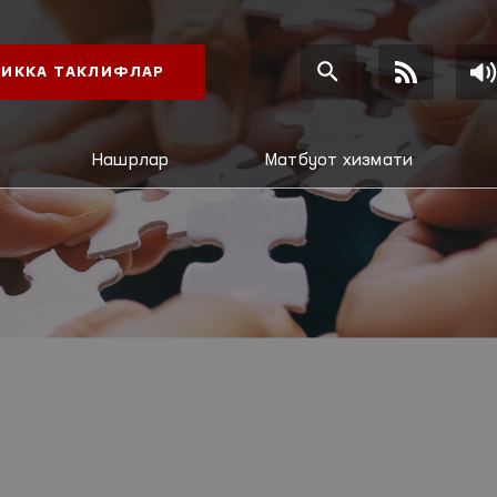
ИККА ТАКЛИФЛАР
Нашрлар
Матбуот хизмати