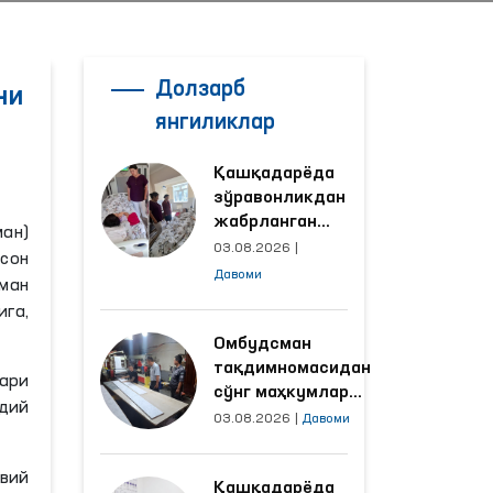
Долзарб
ни
янгиликлар
Қашқадарёда
зўравонликдан
жабрланган
ан)
аёлнинг ҳолати
03.08.2026
|
сон
Омбудсман
Давоми
ман
томонидан
га,
ўрганилди
Омбудсман
тақдимномасидан
ари
сўнг маҳкумлар
удий
меҳнат қилаётган
03.08.2026
|
Давоми
объектлардаги
шароитлар
авий
Қашқадарёда
яхшиланди