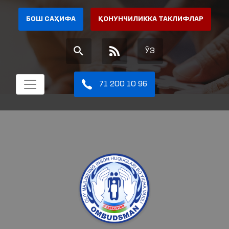
БОШ САҲИФА
ҚОНУНЧИЛИККА ТАКЛИФЛАР
ЎЗ
71 200 10 96