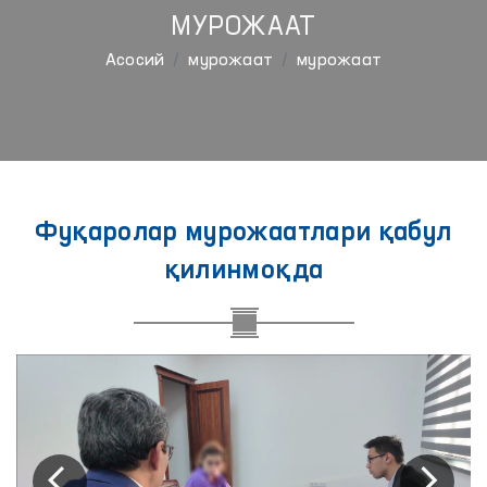
МУРОЖААТ
Aсосий
мурожаат
мурожаат
Фуқаролар мурожаатлари қабул
қилинмоқда