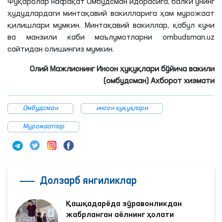
Фуқаролар нафақат Омбудсман идорасига, балки унинг
ҳудудлардаги минтақавий вакилларига ҳам мурожаат
қилишлари мумкин. Минтақавий вакиллар, қабул куни
ва манзили каби маълумотларни ombudsman.uz
сайтидан олишингиз мумкин.
Олий Мажлиснинг Инсон ҳуқуқлари бўйича вакили
(омбудсман) Ахборот хизмати
Омбудсман
инсон ҳуқуқлари
Мурожаатлар
Долзарб янгиликлар
Қашқадарёда зўравонликдан
жабрланган аёлнинг ҳолати