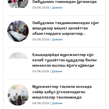
Омбудсман томонидан ўрганилди
03.08.2026
|
Давоми
Омбудсман тақдимномасидан сўнг
маҳкумлар меҳнат қилаётган
объектлардаги шароитлар
яхшиланди
03.08.2026
|
Давоми
Қашқадарёда мурожаатлар кўп
келиб тушаётган ҳудудлар билан
манзилли ишлаш йўлга қўйилди
04.08.2026
|
Давоми
Мурожаатлар таҳлили асосида
сайёр қабул ўтказиладиган
маҳаллалар танланмоқда
06.08.2026
|
Давоми