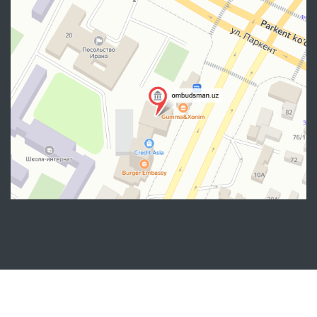
Манзил
100007, Тошкент шаҳар, Яшнобод тумани, Мирзо