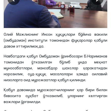
Олий Мажлиснинг Инсон ҳуқуқлари бўйича вакили
(омбудсман) институти томонидан фуқаролар қабули
давом
эттирилмоқда
.
Навбатдаги қабул Омбудсман ўринбосари
Б
.
Нариманов
томонидан ўтказилган бўлиб унда меҳнат
муносабатлари, мансабдор шахслар ҳаракатидан
норозилик, суд-ҳуқуқ масалалари ҳамда оилавий
низоларга оид мурожаатлар қабул қилинди.
Қабул давомида мурожаатчиларнинг ҳар бири билан
бевосита суҳбат ўтказилиб, уларнинг келтирган
важлари ўрганилди.