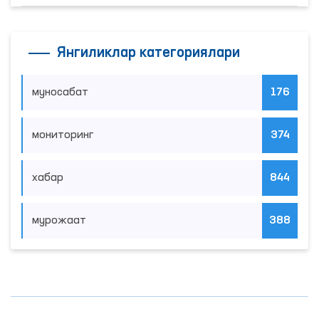
Янгиликлар категориялари
муносабат
176
мониторинг
374
хабар
844
мурожаат
388