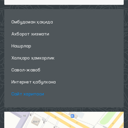
Омбудсман ҳақида
Ахборот хизмати
Нашрлар
Халқаро ҳамкорлик
Савол-жавоб
Интернет қабулхона
Сайт харитаси