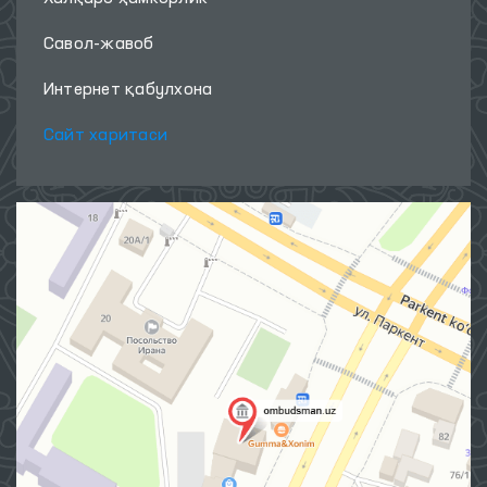
Савол-жавоб
Интернет қабулхона
Сайт харитаси