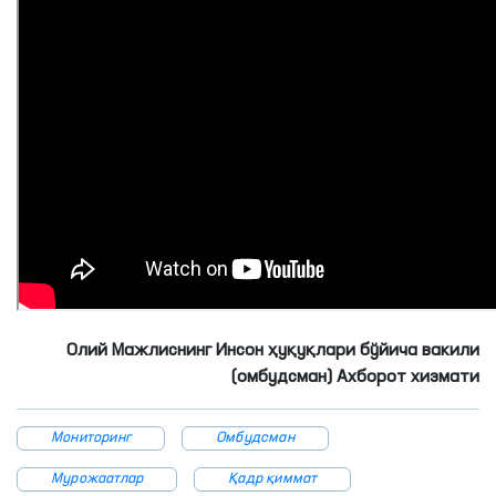
Олий Мажлиснинг Инсон ҳуқуқлари бўйича вакили
(омбудсман) Ахборот хизмати
Мониторинг
Омбудсман
Мурожаатлар
Қадр қиммат