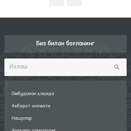
Биз билан боғланинг
Омбудсман ҳақида
Ахборот хизмати
Нашрлар
Халқаро ҳамкорлик