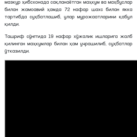
мазкур ҳибсхонада сақланаётган маҳкум ва маҳбуслар
билан жамоавий ҳамда 72 нафар шахс билан якка
тартибда суҳбатлашиб, улар мурожаатларини қабул
қилди.
Ташриф сўнггида 19 нафар хўжалик ишларига жалб
қилинган маҳкумлар билан ҳам учрашилиб, суҳбатлар
ўтказилди.