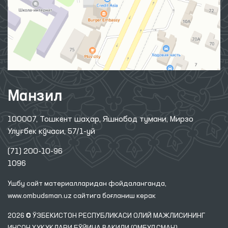
Манзил
100007, Тошкент шаҳар, Яшнобод тумани, Мирзо
Улуғбек кўчаси, 57/1-уй
(71) 200-10-96
1096
Ушбу сайт материалларидан фойдаланганда,
www.ombudsman.uz
сайтига боғланиш керак
2026 © ЎЗБЕКИСТОН РЕСПУБЛИКАСИ ОЛИЙ МАЖЛИСИНИНГ
ИНСОН ҲУҚУҚЛАРИ БЎЙИЧА ВАКИЛИ (ОМБУДСМАН)