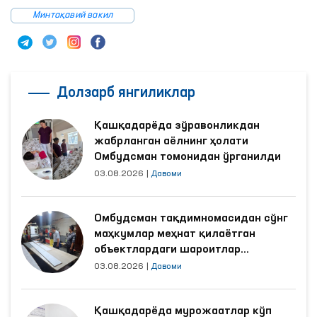
Минтақавий вакил
Долзарб янгиликлар
Қашқадарёда зўравонликдан
жабрланган аёлнинг ҳолати
Омбудсман томонидан ўрганилди
03.08.2026
|
Давоми
Омбудсман тақдимномасидан сўнг
маҳкумлар меҳнат қилаётган
объектлардаги шароитлар
яхшиланди
03.08.2026
|
Давоми
Қашқадарёда мурожаатлар кўп