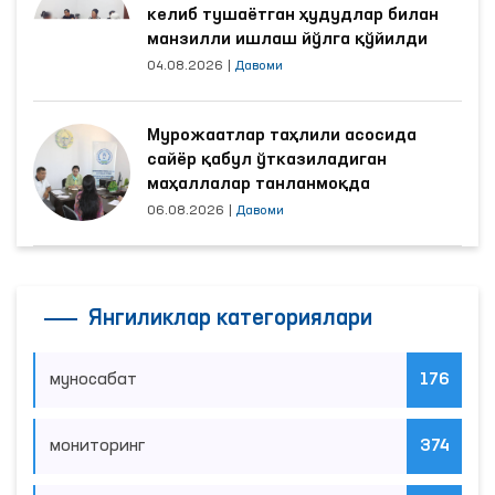
келиб тушаётган ҳудудлар билан
манзилли ишлаш йўлга қўйилди
04.08.2026
|
Давоми
Мурожаатлар таҳлили асосида
сайёр қабул ўтказиладиган
маҳаллалар танланмоқда
06.08.2026
|
Давоми
Янгиликлар категориялари
муносабат
176
мониторинг
374