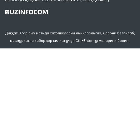
Диққат! Агар сиз матнда хатоликларни аниқласангиз, уларни белгилаб,
маъмуриятни хабардор қилиш учун Ctrl+Enter тугмаларини босинг