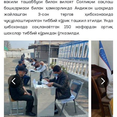
вакили ташаббуси билан вилоят Соғлиқни сақлаш
бошқармаси билан ҳамкорликда Андижон шаҳрида
жойлашган 3-сон тергов ҳибсхонасида
чуқурлаштирилган тиббий кўрик ташкил этилди. Унда
ҳибсхонада сақланаётган 150 нафардан ортиқ
шахслар тиббий кўрикдан ўтказилди.