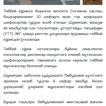
Тиббий кўрикка Андижон вилояти Соғликни сақлаш
бошқармасининг 10 нафарга яқин тор доирадаги
шифокорлар гуруҳи жалб этилди. Шунингдек, маҳкум
ва маҳбуслар қон таҳлиллари, ултратовуш текшируви
(УТТ), ЭКГ ҳамда рентген ускуналари ёрдамида тиббий
кўрикдан ўтказилди.
Тиббий кўрик натижалари бўйича аниқланган
касалликлар диспансер назоратига олиниб, мутахассис
шифокорларнинг тавсиясига асосан керакли тиббий
муолажалар белгилаб олинди.
Шунингдек, ҳибсхона ҳудудидаги “Омбудсман қути”сига
аризаси келиб тушган 6 нафар маҳбус билан
учрашилиб, уларнинг мурожаатлари ижобий ҳал
қилинди.
Бундан ташқари, Омбудсманнинг минтақавий вакили