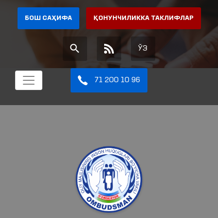
БОШ САҲИФА
ҚОНУНЧИЛИККА ТАКЛИФЛАР
ЎЗ
71 200 10 96