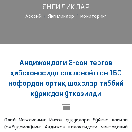
ЯНГИЛИКЛАР
Aсосий
Янгиликлар
мониторинг
Андижондаги 3-сон тергов
ҳибсхонасида сақланаётган 150
нафардан ортиқ шахслар тиббий
кўрикдан ўтказилди
Олий Мажлиснинг Инсон ҳуқуқлари бўйича вакили
(омбудсман)нинг Андижон вилоятидаги минтақавий