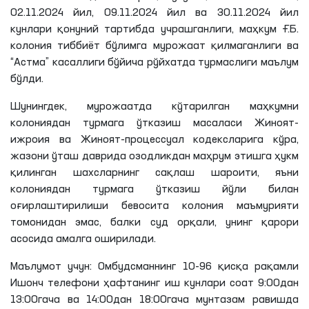
02.11.2024 йил, 09.11.2024 йил ва 30.11.2024 йил
кунлари қонуний тартибда учрашганлиги, маҳкум
Ғ
.
Б
.
колония тиббиёт бўлимга мурожаат қилмаганлиги ва
“Астма” касаллиги бўйича рўйхатда турмаслиги маълум
бўлди.
Шунингдек, мурожаатда кўтарилган маҳкумни
колониядан турмага ўтказиш масаласи Жиноят-
ижроия ва Жиноят-процессуал кодексларига кўра,
жазони ўташ даврида озодликдан маҳрум этишга ҳукм
қилинган шахсларнинг сақлаш шароити, яъни
колониядан турмага ўтказиш йўли билан
оғирлаштирилиши
бевосита колония маъмурияти
томонидан эмас, балки суд орқали, унинг қарори
асосида амалга оширилади.
Маълумот учун: Омбудсманнинг 10-96 қисқа рақамли
Ишонч телефони ҳафтанинг иш кунлари соат 9:00дан
13:00гача ва 14:00дан 18:00гача мунтазам равишда