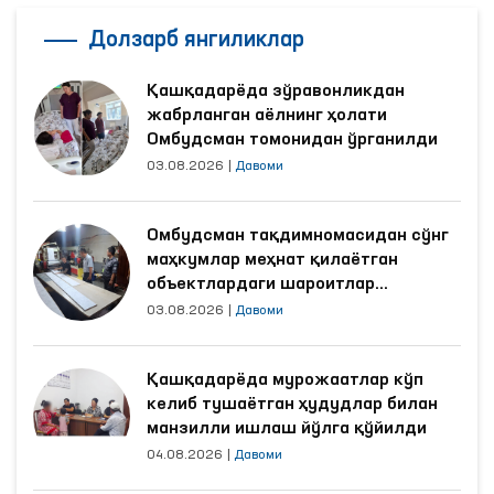
Долзарб янгиликлар
Қашқадарёда зўравонликдан
жабрланган аёлнинг ҳолати
Омбудсман томонидан ўрганилди
03.08.2026
|
Давоми
Омбудсман тақдимномасидан сўнг
маҳкумлар меҳнат қилаётган
объектлардаги шароитлар
яхшиланди
03.08.2026
|
Давоми
Қашқадарёда мурожаатлар кўп
келиб тушаётган ҳудудлар билан
манзилли ишлаш йўлга қўйилди
04.08.2026
|
Давоми