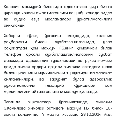
Колония маъмурий биносида адвокатлар учун битта
учрашув хонаси ажратилганлиги ва ушбу хонада видео
ва
аудио
ёзув мосламалари ўрнатилмаганлиги
аниқланди.
Хабарни тўлиқ ўрганиш мақсадида, колония
раҳбарияти билан суҳбатлашилганида, улар
ҳақиқатдан ҳам маҳкум
Ғ
.
Б
.
нинг
ҳимоячиси билан
телефон орқали суҳбатлашганликларини, суҳбат
давомида адвокатлик гувоҳномаси ва рухсатномаси
ҳамда ҳимоя ордери орқали ҳимояси остидаги шахс
билан учрашиши мумкинлигини тушунтиришга ҳаракат
қилганликлари, ва зарурият бўлса адвокатлик
рухсатномасини текшириб кўришлари ҳам
мумкинлигини айтишганлигини маълум қилишди.
Тегишли ҳужжатлар ўрганилганида, ҳимоячи
З
.
Комилова
ҳимояси остидаги маҳкум
Ғ
.
Б
. билан 10-
сонли колонияда 4 марта, хусусан, 28.10.2024 йил,