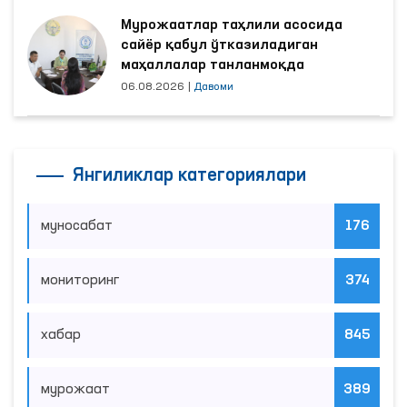
Мурожаатлар таҳлили асосида
сайёр қабул ўтказиладиган
маҳаллалар танланмоқда
06.08.2026
|
Давоми
Янгиликлар категориялари
муносабат
176
мониторинг
374
хабар
845
мурожаат
389