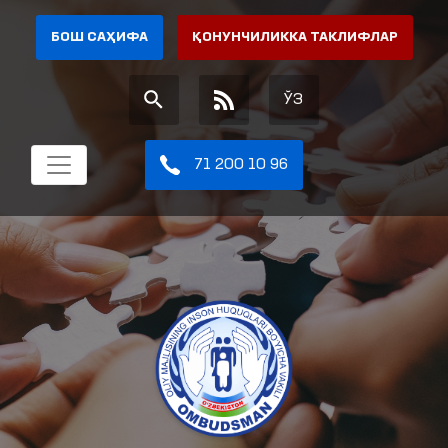
БОШ САҲИФА
ҚОНУНЧИЛИККА ТАКЛИФЛАР
ЎЗ
71 200 10 96