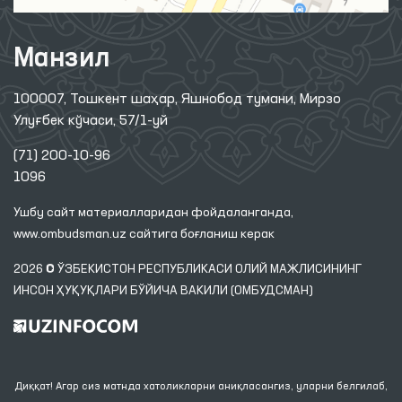
Манзил
100007, Тошкент шаҳар, Яшнобод тумани, Мирзо
Улуғбек кўчаси, 57/1-уй
(71) 200-10-96
1096
Ушбу сайт материалларидан фойдаланганда,
www.ombudsman.uz
сайтига боғланиш керак
2026 © ЎЗБЕКИСТОН РЕСПУБЛИКАСИ ОЛИЙ МАЖЛИСИНИНГ
ИНСОН ҲУҚУҚЛАРИ БЎЙИЧА ВАКИЛИ (ОМБУДСМАН)
Диққат! Агар сиз матнда хатоликларни аниқласангиз, уларни белгилаб,