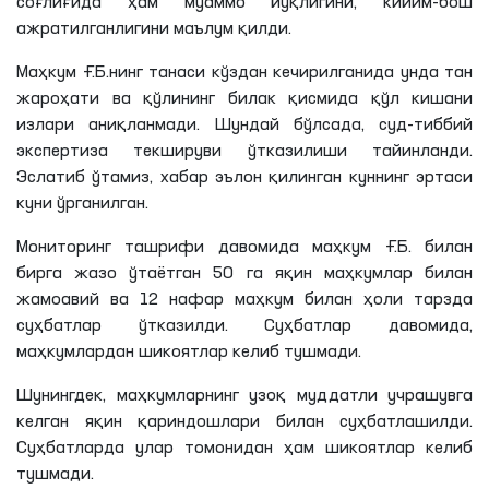
соғлиғида ҳам муаммо йўқлигини, кийим-бош
ажратилганлигини маълум қилди.
Маҳкум
Ғ
.
Б
.
нинг
танаси кўздан кечирилганида унда тан
жароҳати ва қўлининг билак қисмида қўл кишани
излари аниқланмади. Шундай бўлсада, суд-тиббий
экспертиза текшируви ўтказилиши тайинланди.
Эслатиб ўтамиз, хабар эълон қилинган куннинг эртаси
куни ўрганилган.
Мониторинг ташрифи давомида маҳкум
Ғ
.
Б
. билан
бирга жазо ўтаётган 50
га
яқин маҳкумлар билан
жамоавий ва 12 нафар маҳкум билан ҳоли тарзда
суҳбатлар ўтказилди. Суҳбатлар давомида,
маҳкумлардан шикоятлар келиб тушмади.
Шунингдек, маҳкумларнинг узоқ муддатли учрашувга
келган яқин қариндошлари билан суҳбатлашилди.
Суҳбатларда улар томонидан ҳам шикоятлар келиб
тушмади.