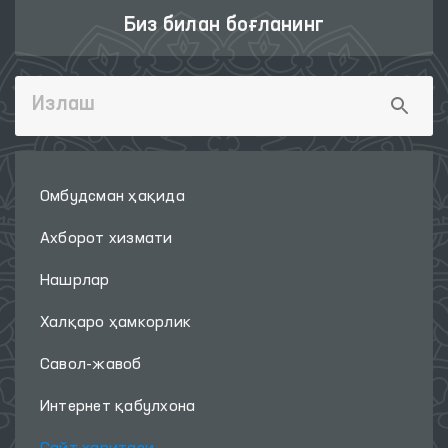
Биз билан боғланинг
Омбудсман ҳақида
Ахборот хизмати
Нашрлар
Халқаро ҳамкорлик
Савол-жавоб
Интернет қабулхона