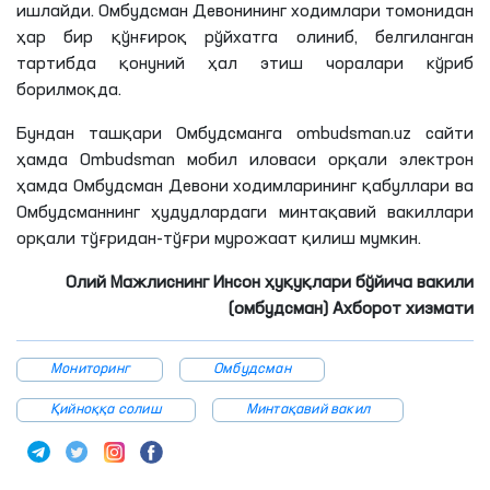
ишлайди. Омбудсман Девонининг ходимлари томонидан
ҳар бир қўнғироқ рўйхатга олиниб, белгиланган
тартибда қонуний ҳал этиш чоралари кўриб
борилмоқда.
Бундан ташқари Омбудсманга ombudsman.uz сайти
ҳамда Ombudsman мобил иловаси орқали электрон
ҳамда Омбудсман Девони ходимларининг қабуллари ва
Омбудсманнинг ҳудудлардаги минтақавий вакиллари
орқали тўғридан-тўғри мурожаат қилиш мумкин.
Олий Мажлиснинг Инсон ҳуқуқлари бўйича вакили
(омбудсман) Ахборот хизмати
Мониторинг
Омбудсман
Қийноққа солиш
Минтақавий вакил