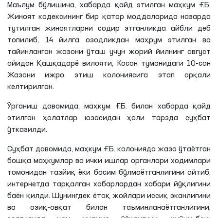
Маълум
бўлишича
, хабарда қайд этилган маҳкум
Ғ
.
Б
.
Жиноят кодексининг бир қатор моддаларида назарда
тутилган жиноятларни содир
этганликда
айбли деб
топилиб, 14 йилга озодликдан маҳрум этилган ва
тайинланган жазони ўташ учун жорий йилнинг август
ойидан Қашқадарё вилояти, Косон туманидаги 10-сон
Жазони ижро этиш колониясига этап орқали
келтирилган.
Ўрганиш давомида, маҳкум
Ғ
.
Б
. билан хабарда қайд
этилган ҳолатлар юзасидан ҳоли тарзда суҳбат
ўтказилди.
Суҳбат давомида, маҳкум
Ғ
.
Б
. колонияда жазо ўтаётган
бошқа маҳкумлар ва ички ишлар органлари ходимлари
томонидан тазйиқ ёки босим
бўлмаётганлигини
айтиб,
интернетда тарқалган хабарлардан хабари йўқлигини
баён қилди. Шунингдек ётоқ жойлари иссиқ
эканлигини
ва озиқ-овқат билан
таъминланаётганлигини
,