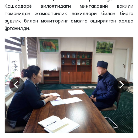
Қашқадарё вилоятидаги минтақавий вакили
томонидан жамоатчилик вакиллари билан бирга
зудлик билан мониторинг амалга оширилган ҳолда
ўрганилди.