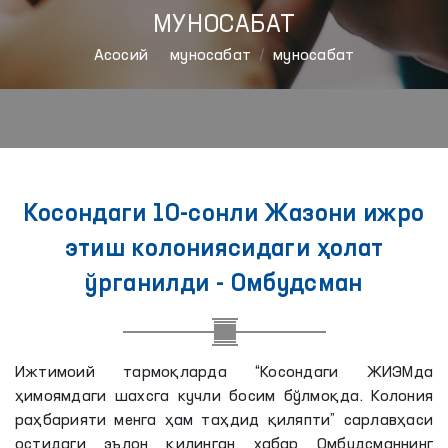
МУНОСАБАТ
Aсосий
муносабат
муносабат
Косондаги 10-сонли Жазони ижро
этиш колониясидаги ҳолат
ўрганилди - Омбудсман
Ижтимоий тармоқларда “Косондаги ЖИЭМда
ҳимоямдаги шахсга кучли босим бўлмоқда. Колония
раҳбарияти менга ҳам таҳдид қиляпти” сарлавҳаси
остидаги эълон қилинган хабар Омбудсманнинг