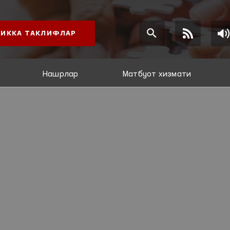
ИККА ТАКЛИФЛАР
Нашрлар
Матбуот хизмати