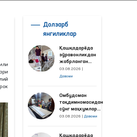
Долзарб
янгиликлар
Қашқадарёда
зўравонликдан
жабрланган
или
аёлнинг ҳолати
03.08.2026
|
ари
Омбудсман
Давоми
лий
томонидан
рок
ўрганилди
Омбудсман
тақдимномасидан
сўнг маҳкумлар
меҳнат қилаётган
03.08.2026
|
Давоми
объектлардаги
шароитлар
Қашқадарёда
яхшиланди