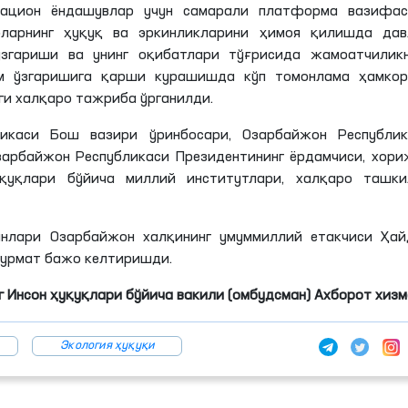
вацион ёндашувлар учун самарали платформа вазифас
ларнинг ҳуқуқ ва эркинликларини ҳимоя қилишда дав
ўзгариши ва унинг оқибатлари тўғрисида жамоатчиликн
м ўзгаришига қарши курашишда кўп томонлама ҳамкор
и халқаро тажриба ўрганилди.
икаси Бош вазири ўринбосари, Озарбайжон Республик
Озарбайжон Республикаси Президентининг ёрдамчиси, хор
қуқлари бўйича миллий институтлари, халқаро ташки
нлари Озарбайжон халқининг умуммиллий етакчиси Ҳай
 ҳурмат бажо келтиришди.
 Инсон ҳуқуқлари бўйича вакили (омбудсман) Ахборот хиз
Экология ҳуқуқи