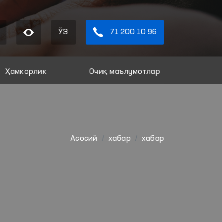
ЎЗ
71 200 10 96
Ҳамкорлик
Очиқ маълумотлар
Aсосий
хабар
хабар