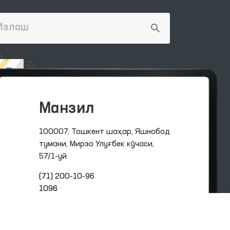
Манзил
100007, Тошкент шаҳар, Яшнобод
тумани, Мирзо Улуғбек кўчаси,
57/1-уй
(71) 200-10-96
1096