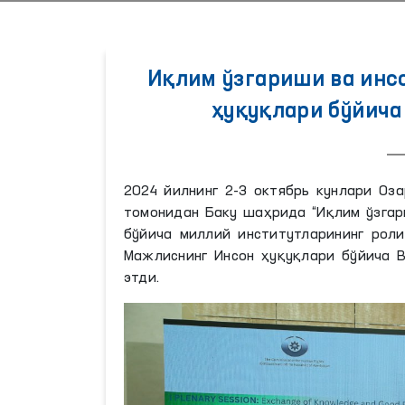
Иқлим ўзгариши ва инс
ҳуқуқлари бўйича
2024 йилнинг 2-3 октябрь кунлари Оз
томонидан Баку шаҳрида “Иқлим ўзгар
бўйича миллий институтларининг роли
Мажлиснинг Инсон ҳуқуқлари бўйича 
этди.