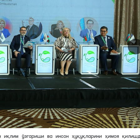
н иқлим ўзгариши ва инсон ҳуқуқларини ҳимоя қилишд