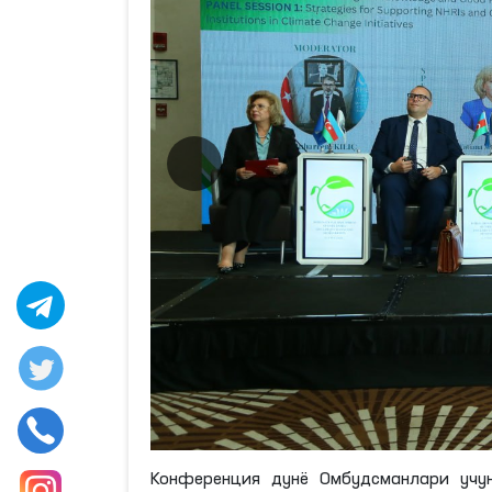
Конференция дунё Омбудсманлари учу