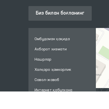
Биз билан боғланинг
Омбудсман ҳақида
Ахборот хизмати
Нашрлар
Халқаро ҳамкорлик
Савол-жавоб
Интернет қабулхона
Сайт харитаси