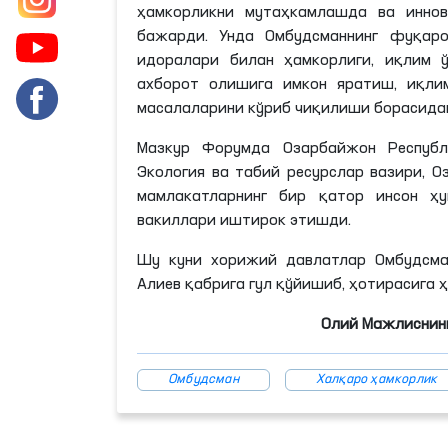
ҳамкорликни мутаҳкамлашда ва инно
бажарди. Унда Омбудсманнинг фуқаро
идоралари билан ҳамкорлиги, иқлим 
ахборот олишига имкон яратиш, иқли
масалаларини кўриб чиқилиши борасидаг
Мазкур Форумда Озарбайжон Республ
Экология ва табий ресурслар вазири, 
мамлакатларнинг бир қатор инсон ҳу
вакиллари иштирок этишди.
Шу куни хорижий давлатлар Омбудсма
Алиев қабрига гул қўйишиб, ҳотирасига
Олий Мажлиснинг
Омбудсман
Халқаро ҳамкорлик