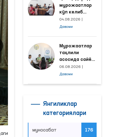
мурожаатлар
кўп келиб
тушаётган
04.08.2026
|
ҳудудлар
Давоми
билан
манзилли
ишлаш йўлга
Мурожаатлар
қўйилди
таҳлили
асосида сайёр
қабул
06.08.2026
|
ўтказиладиган
Давоми
маҳаллалар
танланмоқда
Янгиликлар
категориялари
муносабат
176
аги