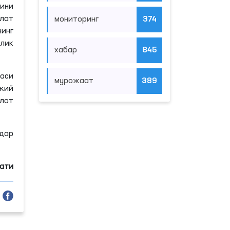
ини
лат
мониторинг
374
инг
лик
хабар
845
аси
мурожаат
389
ижий
лот
дар
мати