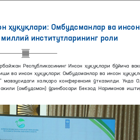
он ҳуқуқлари: Омбудсманлар ва инсон
 миллий институтларининг роли
арбайжан Республикасининг Инсон ҳуқуқлари бўйича вак
иши ва инсон ҳуқуқлари: Омбудсманлар ва инсон ҳуқуқл
” мавзусидаги халқаро конференсия ўтказилди. Унда О
Вакили (омбудсман) ўринбосари Бекзод Наримонов ишти