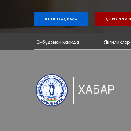
БОШ САҲИФА
ҚОНУНЧИЛ
Омбудсман ҳақида
Янгиликлар
ХАБАР