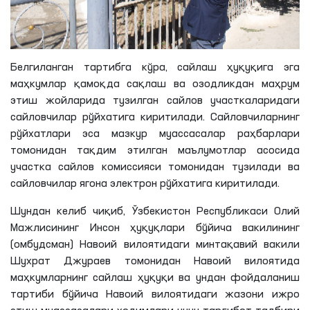
Белгиланган тартибга кўра, сайлаш ҳуқуқига эга
маҳкумлар қамоқда сақлаш ва озодликдан маҳрум
этиш жойларида тузилган сайлов участкаларидаги
сайловчилар рўйхатига киритилади. Сайловчиларнинг
рўйхатлари эса мазкур муассасалар раҳбарлари
томонидан тақдим этилган маълумотлар асосида
участка сайлов комиссияси томонидан тузилади ва
сайловчилар ягона электрон рўйхатига киритилади.
Шундан келиб чиқиб, Ўзбекистон Республикаси Олий
Мажлисининг Инсон ҳуқуқлари бўйича вакилининг
(омбудсман) Навоий вилоятидаги минтақавий вакили
Шухрат
Джураев
томонидан Навоий вилоятида
маҳкумларнинг сайлаш ҳуқуқи ва ундан фойдаланиш
тартиби бўйича Навоий вилоятидаги жазони ижро