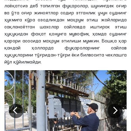
лаёқатсиз деб топилган фуқаролар, шунингдек оғир
ва ўта оғир жиноятлар содир этганлик учун суднинг
ҳукмига кўра озодликдан маҳрум этиш жойларида
сақланаётган шахслар сайловда иштирок этиш
ҳуқуқидан фақат қонунга мувофиқ ҳамда суднинг
қарори асосида маҳрум этилиши мумкин. Бошқа ҳар
қандай ҳолларда фуқароларнинг сайлов
ҳуқуқларини тўғридан-тўғри ёки билвосита чеклашга
йўл қўйилмайди.