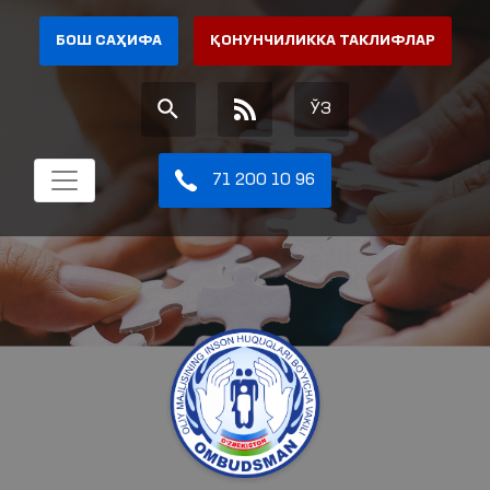
БОШ САҲИФА
ҚОНУНЧИЛИККА ТАКЛИФЛАР
ЎЗ
71 200 10 96