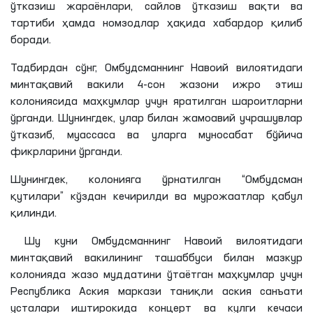
ўтказиш жараёнлари, сайлов ўтказиш вақти ва
тартиби ҳамда номзодлар ҳақида хабардор қилиб
боради.
Тадбирдан сўнг, Омбудсманнинг Навоий вилоятидаги
минтақавий вакили 4-сон жазони ижро этиш
колониясида маҳкумлар учун яратилган шароитларни
ўрганди. Шунингдек, улар билан жамоавий учрашувлар
ўтказиб, муассаса ва уларга муносабат бўйича
фикрларини ўрганди.
Шунингдек, колонияга ўрнатилган “Омбудсман
қутилари” кўздан кечирилди ва мурожаатлар қабул
қилинди.
Шу куни Омбудсманнинг Навоий вилоятидаги
минтақавий вакилининг ташаббуси билан мазкур
колонияда жазо муддатини ўтаётган маҳкумлар учун
Республика Аския маркази таниқли аския санъати
усталари иштирокида концерт ва кулги кечаси