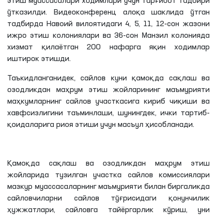
этиш муассасалари ходимлари учун тарғибот тадбири
ўтказилди.
Видеоконференц
алоқа шаклида ўтган
тадбирда Навоий вилоятидаги 4, 5, 11, 12-сон жазони
ижро этиш колониялари ва 36-сон Манзил колонияда
хизмат қилаётган 200 нафарга яқин ходимлар
иштирок
этишди
.
Таъкидланганидек
, сайлов куни қамоқда сақлаш ва
озодликдан маҳрум этиш жойларининг маъмурияти
маҳкумларнинг сайлов участкасига кириб чиқиши ва
хавфсизлигини таъминлаши, шунингдек, ички тартиб-
қоидаларига риоя этиши учун масъул ҳисобланади.
Қамоқда сақлаш ва озодликдан маҳрум этиш
жойларида тузилган участка сайлов комиссиялари
мазкур муассасаларнинг маъмурияти билан биргаликда
сайловчиларни сайлов тўғрисидаги қонунчилик
ҳужжатлари, сайловга тайёргарлик кўриш, уни