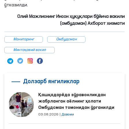
ўтказилди.
Олий Мажлиснинг Инсон ҳуқуқлари бўйича вакили
(омбудсман) Ахборот хизмати
Мониторинг
Омбудсман
Минтақавий вакил
Долзарб янгиликлар
Қашқадарёда зўравонликдан
жабрланган аёлнинг ҳолати
Омбудсман томонидан ўрганилди
03.08.2026
|
Давоми