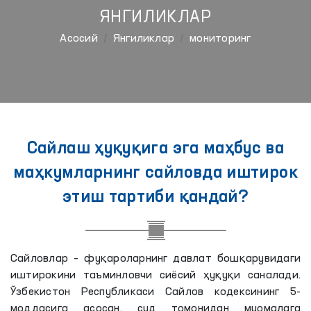
ЯНГИЛИКЛАР
Aсосий
Янгиликлар
мониторинг
Сайлаш ҳуқуқига эга маҳбус ва
маҳкумларнинг сайловда иштирок
этиш тартиби қандай?
Сайловлар – фуқароларнинг давлат бошқарувидаги
иштирокини таъминловчи сиёсий ҳуқуқи саналади.
Ўзбекистон Республикаси Сайлов кодексининг 5-
моддасига асосан, суд томонидан муомалага