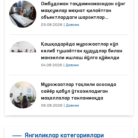
Омбудсман тақдимномасидан сўнг
маҳкумлар меҳнат қилаётган
объектлардаги шароитлар
яхшиланди
03.08.2026
|
Давоми
Қашқадарёда мурожаатлар кўп
келиб тушаётган ҳудудлар билан
манзилли ишлаш йўлга қўйилди
04.08.2026
|
Давоми
Мурожаатлар таҳлили асосида
сайёр қабул ўтказиладиган
маҳаллалар танланмоқда
06.08.2026
|
Давоми
Янгиликлар категориялари