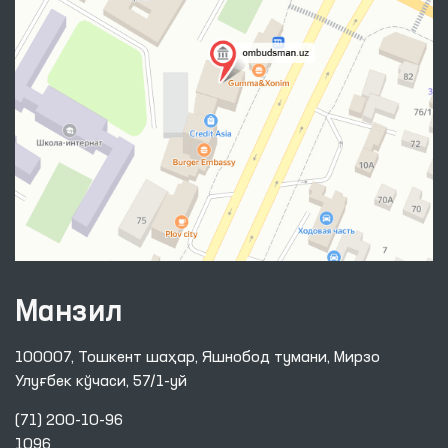
Манзил
100007, Тошкент шаҳар, Яшнобод тумани, Мирзо
Улуғбек кўчаси, 57/1-уй
(71) 200-10-96
1096