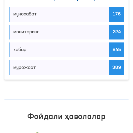
муносабат
176
мониторинг
374
хабар
845
мурожаат
389
Фойдали ҳаволалар