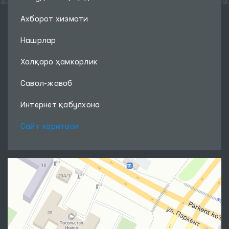
Ахборот хизмати
Нашрлар
Халқаро ҳамкорлик
Савол-жавоб
Интернет қабулхона
Сайт харитаси