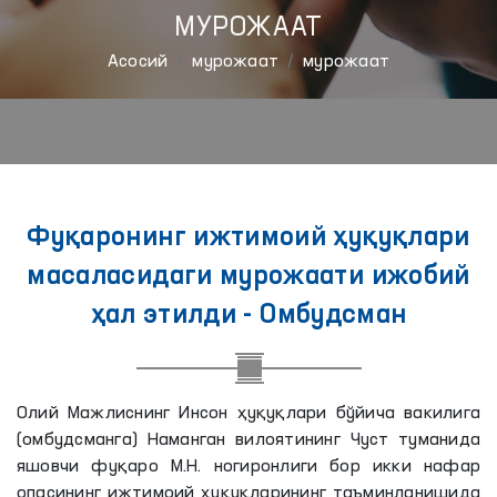
МУРОЖААТ
Aсосий
мурожаат
мурожаат
Фуқаронинг ижтимоий ҳуқуқлари
масаласидаги мурожаати ижобий
ҳал этилди - Омбудсман
Олий Мажлиснинг Инсон ҳуқуқлари бўйича вакилига
(омбудсманга) Наманган вилоятининг Чуст туманида
яшовчи фуқаро М.Н. ногиронлиги бор икки нафар
опасининг ижтимоий ҳуқуқларининг таъминланишида