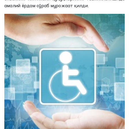
амалий ёрдам сўраб мурожаат қилди.