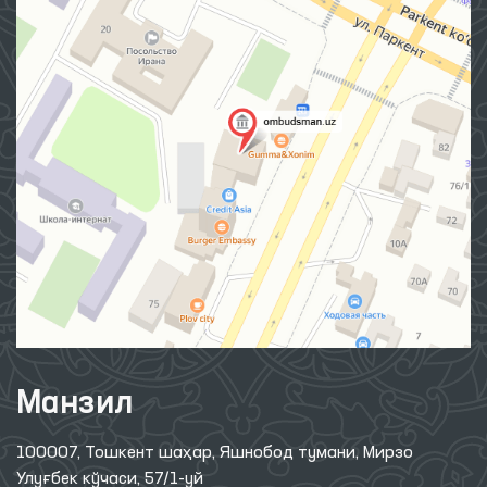
Манзил
100007, Тошкент шаҳар, Яшнобод тумани, Мирзо
Улуғбек кўчаси, 57/1-уй