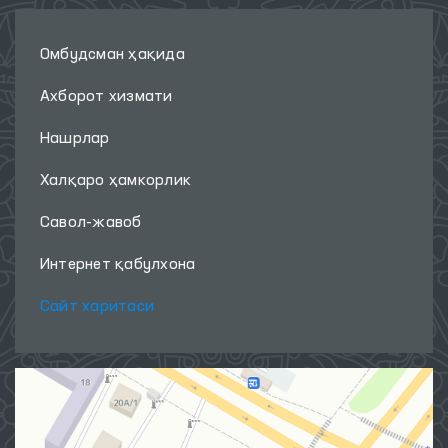
Омбудсман ҳақида
Ахборот хизмати
Нашрлар
Халқаро ҳамкорлик
Савол-жавоб
Интернет қабулхона
Сайт харитаси