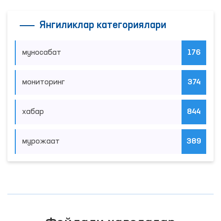
Янгиликлар категориялари
муносабат
176
мониторинг
374
хабар
844
мурожаат
389