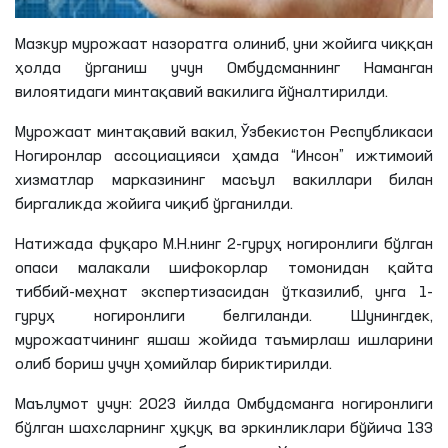
Мазкур мурожаат назоратга олиниб, уни жойига чиққан
ҳолда ўрганиш учун Омбудсманнинг Наманган
вилоятидаги минтақавий вакилига йўналтирилди.
Мурожаат минтақавий вакил, Ўзбекистон Республикаси
Ногиронлар ассоциацияси ҳамда “Инсон” ижтимоий
хизматлар марказининг масъул вакиллари билан
биргаликда жойига чиқиб ўрганилди.
Натижада фуқаро М.Н.нинг 2-гуруҳ ногиронлиги бўлган
опаси малакали шифокорлар томонидан қайта
тиббий-меҳнат экспертизасидан ўтказилиб, унга 1-
гуруҳ ногиронлиги белгиланди. Шунингдек,
мурожаатчининг яшаш жойида таъмирлаш ишларини
олиб бориш учун ҳомийлар бириктирилди.
Маълумот учун: 2023 йилда Омбудсманга ногиронлиги
бўлган шахсларнинг ҳуқуқ ва эркинликлари бўйича 133