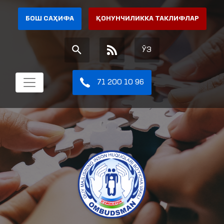
БОШ САҲИФА
ҚОНУНЧИЛИККА ТАКЛИФЛАР
ЎЗ
71 200 10 96