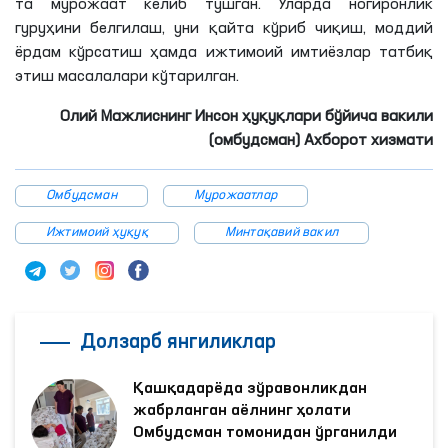
та мурожаат келиб тушган. Уларда ногиронлик
гуруҳини белгилаш, уни қайта кўриб чиқиш, моддий
ёрдам кўрсатиш ҳамда ижтимоий имтиёзлар татбиқ
этиш масалалари кўтарилган.
Олий Мажлиснинг Инсон ҳуқуқлари бўйича вакили
(омбудсман) Ахборот хизмати
Омбудсман
Мурожаатлар
Ижтимоий ҳуқуқ
Минтақавий вакил
Долзарб янгиликлар
Қашқадарёда зўравонликдан
жабрланган аёлнинг ҳолати
Омбудсман томонидан ўрганилди