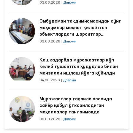
03.08.2026
|
Давоми
Омбудсман тақдимномасидан сўнг
маҳкумлар меҳнат қилаётган
объектлардаги шароитлар
яхшиланди
03.08.2026
|
Давоми
Қашқадарёда мурожаатлар кўп
келиб тушаётган ҳудудлар билан
манзилли ишлаш йўлга қўйилди
04.08.2026
|
Давоми
Мурожаатлар таҳлили асосида
сайёр қабул ўтказиладиган
маҳаллалар танланмоқда
06.08.2026
|
Давоми