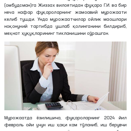
(омбудсман)га Жиззах вилоятидан фуқаро Г.И. ва бир
неча нафар фуқароларнинг жамоавий мурожаати
келиб тушди. Унда мурожаатчилар ойлик маошлари
ноқонуний тартибда ушлаб қолинганини билдириб,
меҳнат ҳуқуқларининг тикланишини сўрашган.
Мурожаатда ёзилишича, фуқароларнинг 2024 йил
февраль ойи учун иш ҳақи кам тўланиб, иш берувчи