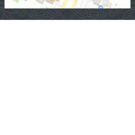
Манзил
100007, Тошкент шаҳар, Яшнобод тумани, Мирзо
Улуғбек кўчаси, 57/1-уй
(71) 200-10-96
1096
Ушбу сайт материалларидан фойдаланганда,
www.ombudsman.uz
сайтига боғланиш керак
2026 © ЎЗБЕКИСТОН РЕСПУБЛИКАСИ ОЛИЙ МАЖЛИСИНИНГ
ИНСОН ҲУҚУҚЛАРИ БЎЙИЧА ВАКИЛИ (ОМБУДСМАН)
Диққат! Агар сиз матнда хатоликларни аниқласангиз, уларни белгилаб,