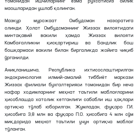
томонидан ишчиларнинг ёзма рухсатисиз ойлик
маошларидан ушлаб қолинган.
Мазкур мурожаат Омбудсман назоратига
олинди. Ҳолат Омбудсманнинг Жиззах вилоятидаги
минтақавий вакили ҳамда Жиззах вилояти
Камбағалликни қисқартириш ва Бандлик бош
бошқармаси вакили билан биргаликда жойига чиқиб
ўрганилди.
Аниқланишича, Республика ихтисослаштирилган
эндокринология илмий-амалий тиббиёт маркази
Жиззах филиали бухгалтерияси томонидан бир неча
нафар ходимларнинг меҳнат таътили маблағларини
ҳисоблашда хатолик кетганлиги сабабли иш ҳақлари
ортиқча тўлаб юборилган. Жумладан, фуқаро Г.И.
ҳисобига 3,8 млн ва фуқаро П.О. ҳисобига 4 млн сўм
миқдорида меҳнат таътили учун ортиқча маблағ
тўланган.