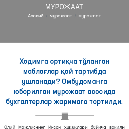
МУРОЖААТ
Aсосий
мурожаат
мурожаат
Ходимга ортиқча тўланган
маблағлар қай тартибда
ушланади? Омбудсманга
юборилган мурожаат асосида
бухгалтерлар жаримага тортилди.
Олий Мажлиснинг Инсон ҳуқуқлари бўйича вакили