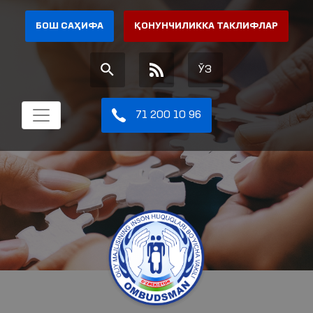
БОШ САҲИФА
ҚОНУНЧИЛИККА ТАКЛИФЛАР
ЎЗ
71 200 10 96