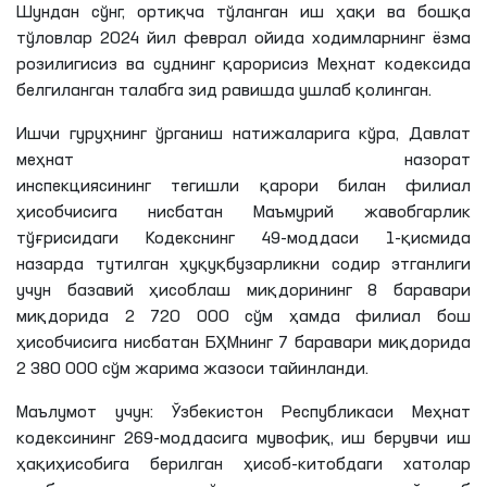
Шундан сўнг, ортиқча тўланган иш ҳақи ва бошқа
тўловлар 2024 йил феврал ойида ходимларнинг ёзма
розилигисиз ва суднинг қарорисиз Меҳнат кодексида
белгиланган талабга зид равишда ушлаб қолинган.
Ишчи гуруҳнинг ўрганиш натижаларига кўра, Давлат
меҳнат назорат
инспекциясининг тегишли қарори билан филиал
ҳисобчисига нисбатан Маъмурий жавобгарлик
тўғрисидаги Кодекснинг 49-моддаси 1-қисмида
назарда тутилган ҳуқуқбузарликни содир этганлиги
учун базавий ҳисоблаш миқдорининг 8 баравари
миқдорида 2 720 000 сўм ҳамда филиал бош
ҳисобчисига нисбатан БҲМнинг 7 баравари миқдорида
2 380 000 сўм жарима жазоси тайинланди.
Маълумот учун: Ўзбекистон Республикаси Меҳнат
кодексининг 269-моддасига мувофиқ, иш берувчи иш
ҳақиҳисобига берилган ҳисоб-китобдаги хатолар