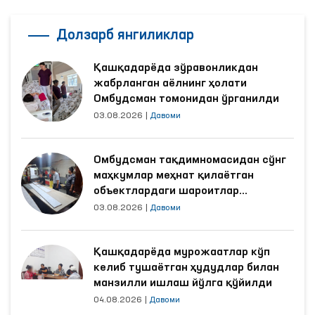
Долзарб янгиликлар
Қашқадарёда зўравонликдан
жабрланган аёлнинг ҳолати
Омбудсман томонидан ўрганилди
03.08.2026
|
Давоми
Омбудсман тақдимномасидан сўнг
маҳкумлар меҳнат қилаётган
объектлардаги шароитлар
яхшиланди
03.08.2026
|
Давоми
Қашқадарёда мурожаатлар кўп
келиб тушаётган ҳудудлар билан
манзилли ишлаш йўлга қўйилди
04.08.2026
|
Давоми