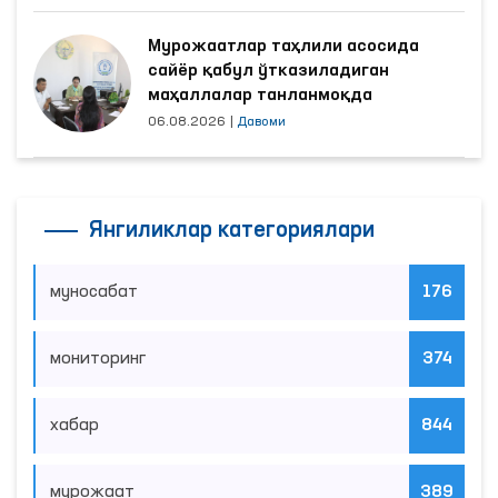
Мурожаатлар таҳлили асосида
сайёр қабул ўтказиладиган
маҳаллалар танланмоқда
06.08.2026
|
Давоми
Янгиликлар категориялари
муносабат
176
мониторинг
374
хабар
844
мурожаат
389