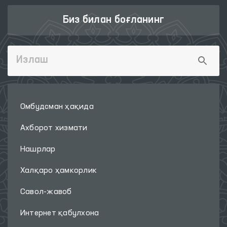
Биз билан боғланинг
Омбудсман ҳақида
Ахборот хизмати
Нашрлар
Халқаро ҳамкорлик
Савол-жавоб
Интернет қабулхона