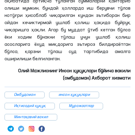
оқибатида ортиқча тўланган суммаларни қайтариб
олиши мумкин, бундай ҳолларда иш берувчи тўлов
нотўғри ҳисоблаб чиқарилган кундан эътиборан бир
ойдан кечиктирмай ушлаб қолиш ҳақида буйруқ
чиқаришга ҳақли. Агар бу муддат ўтиб кетган бўлса
ёки ходим бўнакни тўлаш учун ушлаб қолиш
асосларига ёхуд миқдорига эътироз билдираётган
бўлса, қарзни тўлаш суд тартибида амалга
оширилиши белгиланган.
Олий Мажлиснинг Инсон ҳуқуқлари бўйича вакили
(омбудсман) Ахборот хизмати
Омбудсман
инсон ҳуқуқлари
Иқтисодий ҳуқуқ
Мурожаатлар
Минтақавий вакил