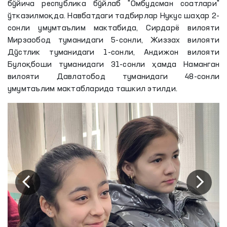
бўйича республика бўйлаб "Омбудсман соатлари"
ўтказилмоқда. Навбатдаги тадбирлар Нукус шаҳар 2-
сонли умумтаълим мактабида, Сирдарё вилояти
Мирзаобод туманидаги 5-сонли, Жиззах вилояти
Дўстлик туманидаги 1-сонли, Андижон вилояти
Булоқбоши туманидаги 31-сонли ҳамда Наманган
вилояти Давлатобод туманидаги 48-сонли
умумтаълим мактабларида ташкил этилди.