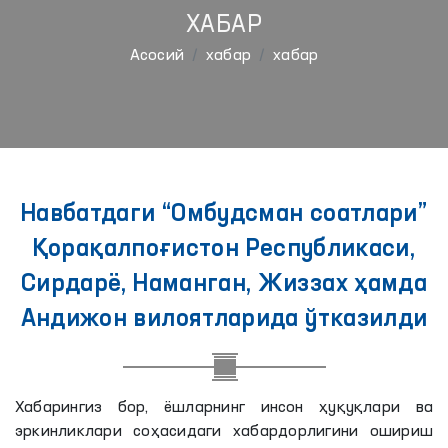
ХАБАР
Aсосий
хабар
хабар
Навбатдаги “Омбудсман соатлари”
Қорақалпоғистон Республикаси,
Сирдарё, Наманган, Жиззах ҳамда
Андижон вилоятларида ўтказилди
Хабарингиз бор, ёшларнинг инсон ҳуқуқлари ва
эркинликлари соҳасидаги хабардорлигини ошириш