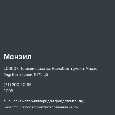
Манзил
100007, Тошкент шаҳар, Яшнобод тумани, Мирзо
Улуғбек кўчаси, 57/1-уй
(71) 200-10-96
1096
Ушбу сайт материалларидан фойдаланганда,
www.ombudsman.uz
сайтига боғланиш керак