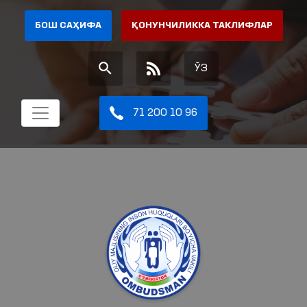
БОШ САҲИФА
ҚОНУНЧИЛИККА ТАКЛИФЛАР
ЎЗ
71 200 10 96