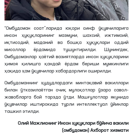
“Омбудсман соат”
ларида
юқори синф ўқувчиларига
инсон ҳуқуқларининг мазмуни, шахсий, ижтимоий,
иқтисодий, маданий ва бошқа ҳуқуқлари оддий
мисоллар ёрдамида тушунтирилди. Шунингдек,
Омбудсманлар ҳаётий вазиятларда инсон ҳуқуқларини
ҳимоя қилишга қандай ёрдам бериши мумкинлиги
ҳақида ҳам ўқувчилар хабардорлиги оширилди.
Омбудсманнинг ҳудудлардаги минтақавий вакиллари
билан ўтказилаётган очиқ мулоқотлар ўзаро савол-
жавобларга бой тарзда ўтди. Машғулотлар якунида
ўқувчилар иштирокида турли интеллектуал ўйинлар
ташкил этилди.
Олий Мажлиснинг Инсон ҳуқуқлари бўйича вакили
(омбудсман) Ахборот хизмати