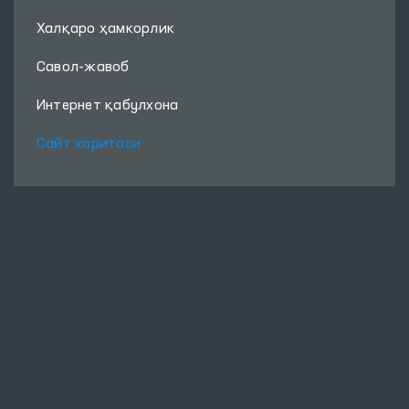
Халқаро ҳамкорлик
Савол-жавоб
Интернет қабулхона
Сайт харитаси