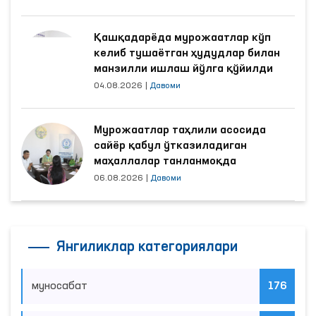
Қашқадарёда мурожаатлар кўп
келиб тушаётган ҳудудлар билан
манзилли ишлаш йўлга қўйилди
04.08.2026
|
Давоми
Мурожаатлар таҳлили асосида
сайёр қабул ўтказиладиган
маҳаллалар танланмоқда
06.08.2026
|
Давоми
Янгиликлар категориялари
муносабат
176