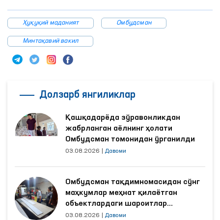
Ҳуқуқий маданият
Омбудсман
Минтақавий вакил
Долзарб янгиликлар
Қашқадарёда зўравонликдан
жабрланган аёлнинг ҳолати
Омбудсман томонидан ўрганилди
03.08.2026
|
Давоми
Омбудсман тақдимномасидан сўнг
маҳкумлар меҳнат қилаётган
объектлардаги шароитлар
яхшиланди
03.08.2026
|
Давоми