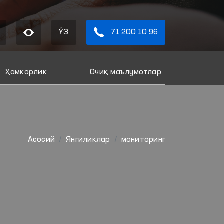
ЎЗ
71 200 10 96
Ҳамкорлик
Очиқ маълумотлар
Aсосий
Янгиликлар
мониторинг