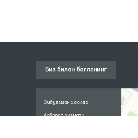
ЯГОНА ПОРТАЛИ
Биз билан боғланинг
Омбудсман ҳақида
Ахборот хизмати
Нашрлар