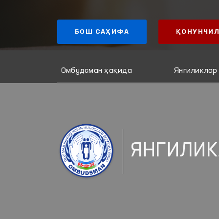
БОШ САҲИФА
ҚОНУНЧИЛ
Омбудсман ҳақида
Янгиликлар
ЯНГИЛИК