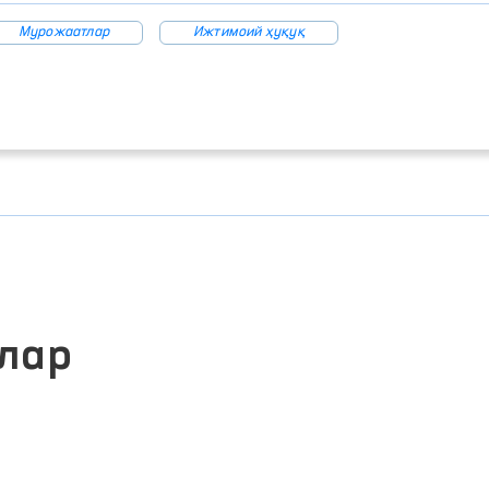
Мурожаатлар
Ижтимоий ҳуқуқ
лар
ЖАМОАВИЙ МУРОЖААТЛАР