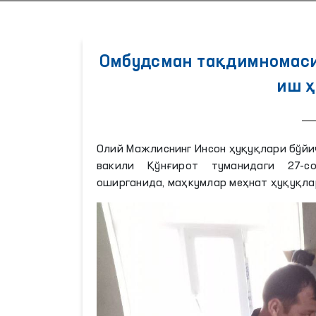
Омбудсман тақдимномаси
иш ҳ
Олий Мажлиснинг Инсон ҳуқуқлари бўйи
вакили Қўнғирот туманидаги 27-с
оширганида, маҳкумлар меҳнат ҳуқуқла