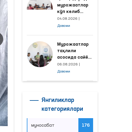
мурожаатлар
кўп келиб
тушаётган
04.08.2026
|
ҳудудлар
Давоми
билан
манзилли
ишлаш йўлга
Мурожаатлар
қўйилди
таҳлили
асосида сайёр
қабул
06.08.2026
|
ўтказиладиган
Давоми
маҳаллалар
танланмоқда
Янгиликлар
категориялари
муносабат
176