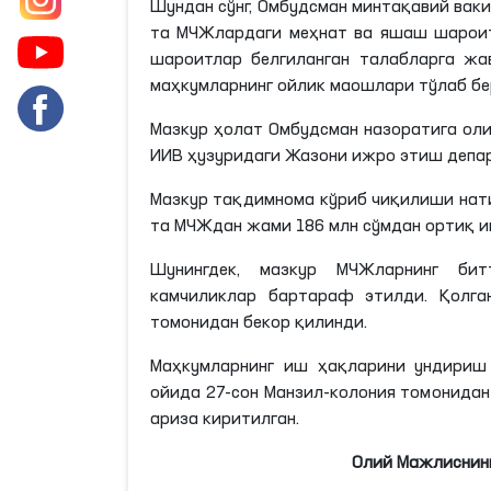
Шундан сўнг, Омбудсман минтақавий вак
та
МЧЖлардаги
меҳнат ва яшаш шароит
шароитлар белгиланган талабларга жа
маҳкумларнинг ойлик маошлари тўлаб бе
Мазкур ҳолат Омбудсман назоратига ол
ИИВ ҳузуридаги Жазони ижро этиш депа
Мазкур тақдимнома кўриб чиқилиши нати
та
МЧЖдан
жами 186
млн
сўмдан ортиқ и
Шунингдек, мазкур
МЧЖларнинг
битт
камчиликлар бартараф этилди. Қолга
томонидан бекор қилинди.
Маҳкумларнинг иш ҳақларини ундири
ойида 27-сон Манзил-колония томонида
ариза киритилган.
Олий Мажлиснинг