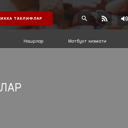
ИККА ТАКЛИФЛАР
Нашрлар
Матбуот хизмати
ЛАР