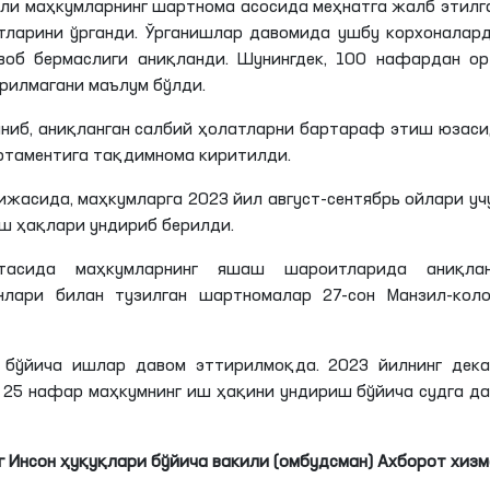
или маҳкумларнинг шартнома асосида меҳнатга жалб этилг
ларини ўрганди. Ўрганишлар давомида ушбу корхоналард
воб бермаслиги аниқланди. Шунингдек, 100 нафардан ор
рилмагани маълум бўлди.
иниб, аниқланган салбий ҳолатларни бартараф этиш юзас
ртаментига тақдимнома киритилди.
жасида, маҳкумларга 2023 йил август-сентябрь ойлари уч
ш ҳақлари ундириб берилди.
асида маҳкумларнинг яшаш шароитларида аниқлан
нлари билан тузилган шартномалар 27-сон Манзил-коло
ш бўйича ишлар давом
эттирилмоқда
. 2023 йилнинг дек
н 25 нафар маҳкумнинг иш
ҳақини
ундириш бўйича судга д
 Инсон ҳуқуқлари бўйича вакили (омбудсман) Ахборот хиз