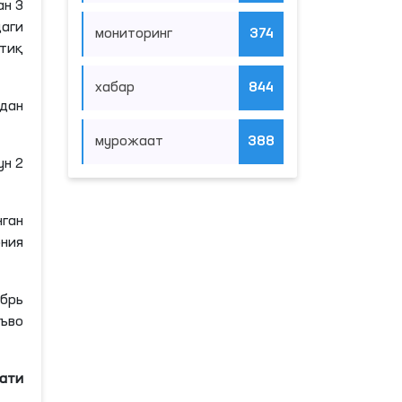
ан 3
аги
мониторинг
374
тиқ
хабар
844
идан
мурожаат
388
ун 2
ган
ния
абрь
аъво
мати