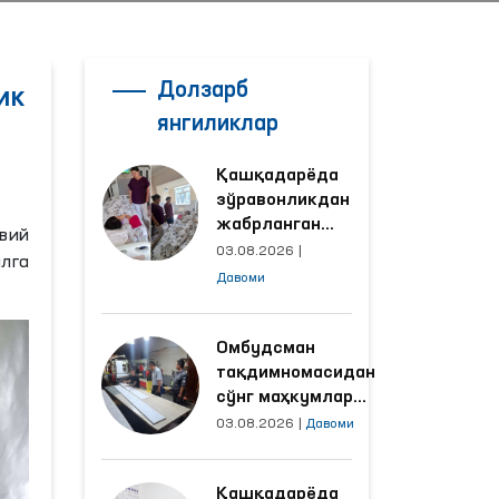
Долзарб
ик
янгиликлар
Қашқадарёда
зўравонликдан
жабрланган
авий
аёлнинг ҳолати
03.08.2026
|
лга
Омбудсман
Давоми
томонидан
ўрганилди
Омбудсман
тақдимномасидан
сўнг маҳкумлар
меҳнат қилаётган
03.08.2026
|
Давоми
объектлардаги
шароитлар
Қашқадарёда
яхшиланди