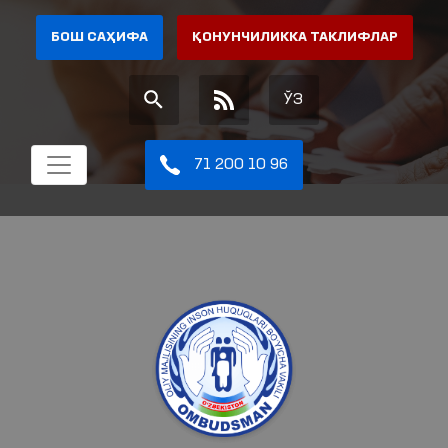
БОШ САҲИФА
ҚОНУНЧИЛИККА ТАКЛИФЛАР
ЎЗ
71 200 10 96