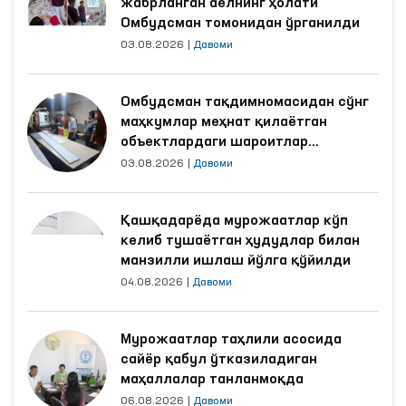
жабрланган аёлнинг ҳолати
Омбудсман томонидан ўрганилди
03.08.2026
|
Давоми
Омбудсман тақдимномасидан сўнг
маҳкумлар меҳнат қилаётган
объектлардаги шароитлар
яхшиланди
03.08.2026
|
Давоми
Қашқадарёда мурожаатлар кўп
келиб тушаётган ҳудудлар билан
манзилли ишлаш йўлга қўйилди
04.08.2026
|
Давоми
Мурожаатлар таҳлили асосида
сайёр қабул ўтказиладиган
маҳаллалар танланмоқда
06.08.2026
|
Давоми