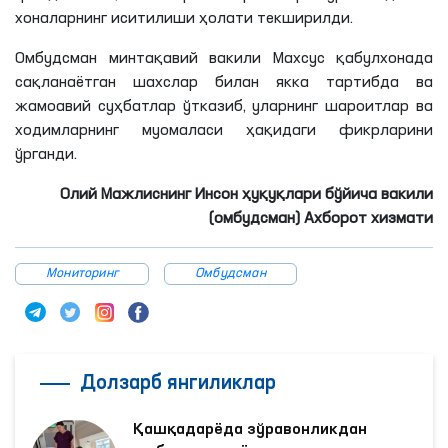
хоналарнинг иситилиши ҳолати текширилди.
Омбудсман минтақавий вакили Махсус қабулхонада
сақланаётган шахслар билан якка тартибда ва
жамоавий суҳбатлар ўтказиб, уларнинг шароитлар ва
ходимларнинг муомаласи ҳақидаги фикрларини
ўрганди.
Олий Мажлиснинг Инсон ҳуқуқлари бўйича вакили
(омбудсман) Ахборот хизмати
Мониторинг
Омбудсман
Долзарб янгиликлар
Қашқадарёда зўравонликдан