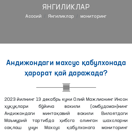
ЯНГИЛИКЛАР
Aсосий
Янгиликлар
мониторинг
Андижондаги махсус қабулхонада
ҳарорат қай даражада?
2023 йилнинг 13 декабрь куни Олий Мажлиснинг Инсон
ҳуқуқлари бўйича вакили (омбудсман)нинг
Андижондаги минтақавий вакили Вилоятдаги
Маъмурий тартибда ҳибсга олинган шахсларни
сақлаш учун Махсус қабулхонага мониторинг