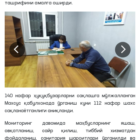
ташрифини амалга оширди.
140 нафар ҳуқуқбузарларни сақлашга мўлжалланган
Махсус қабулхонада ўрганиш куни 112 нафар шахс
сақланаётганлиги
аниқланди.
Мониторинг давомида маҳбусларнинг яшаш,
овқатланиш, сайр қилиш, тиббий хизматдан
фойдаланиш, санитария шароитлари ўрганилди ва