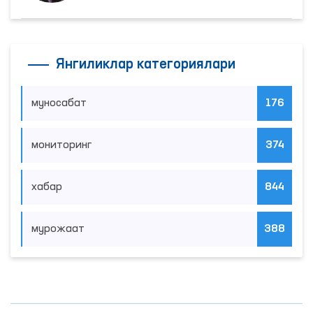
Янгиликлар категориялари
муносабат
176
мониторинг
374
хабар
844
мурожаат
388