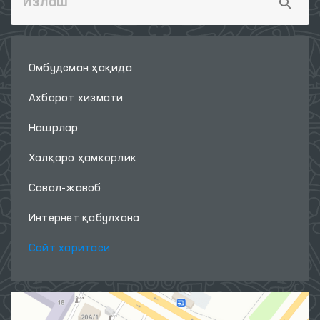
Омбудсман ҳақида
Ахборот хизмати
Нашрлар
Халқаро ҳамкорлик
Савол-жавоб
Интернет қабулхона
Сайт харитаси