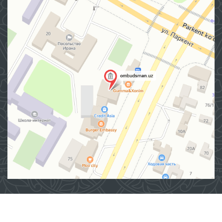
Манзил