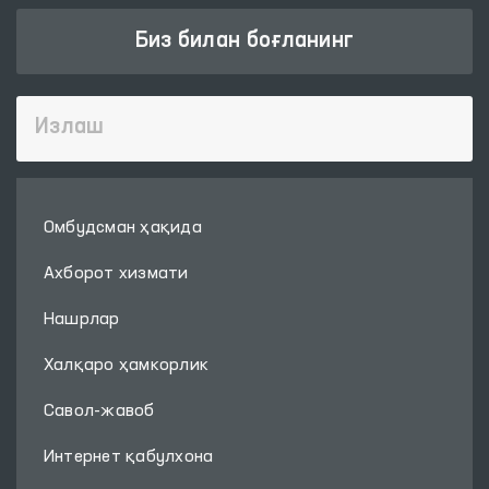
Биз билан боғланинг
Омбудсман ҳақида
Ахборот хизмати
Нашрлар
Халқаро ҳамкорлик
Савол-жавоб
Интернет қабулхона