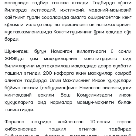
мавзусида тадбир ташкил этилди. Тадбирда сўнгги
йилларда иқтисодий, ижтимоий, маданий-маънавий
ҳаётнинг турли соҳаларида амалга оширилаётган кенг
кўламли ислоҳотлар ва эришилаётган натижаларнинг
мустаҳкамланишида Конституциянинг
ўрни
ҳақида сўз
борди.
Шунингдек, бугун Наманган вилоятидаги 6 сонли
ЖИЭКда
ҳам маҳкумларнинг конституцияга оид
билимларини мустаҳкамлаш мақсадида давра суҳбати
ташкил этилди. 200 нафарга яқин маҳкумлар қамраб
олинган тадбирда, Олий Мажлиснинг Инсон ҳуқуқлари
бўйича вакили (омбудсман)
нинг
Наманган вилоятидаги
минтақавий вакили Бош Қомусимиздаги инсон
ҳуқуқларига оид нормалар мазмун-моҳияти билан
таништирди.
Фарғона шаҳрида жойлашган 10-сонли тергов
ҳибсхонасида ташкил этилган тадбирда