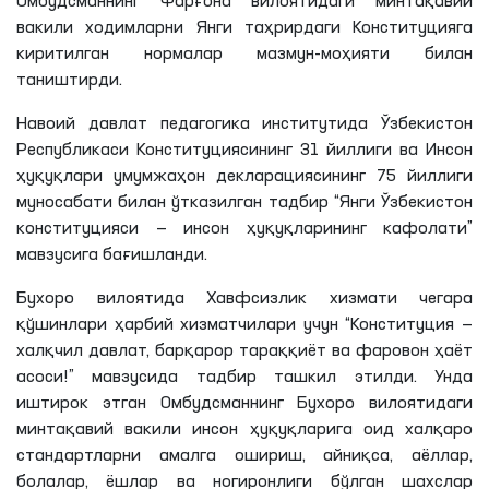
Омбудсманнинг Фарғона вилоятидаги минтақавий
вакили ходимларни Янги таҳрирдаги Конституцияга
киритилган нормалар мазмун-моҳияти билан
таништирди.
Навоий давлат педагогика институтида Ўзбекистон
Республикаси Конституциясининг 31 йиллиги ва Инсон
ҳуқуқлари умумжаҳон декларациясининг 75 йиллиги
муносабати билан ўтказилган тадбир “Янги Ўзбекистон
конституцияси — инсон ҳуқуқларининг кафолати”
мавзусига бағишланди.
Бухоро вилоятида Хавфсизлик хизмати чегара
қўшинлари ҳарбий хизматчилари учун “Конституция —
халқчил давлат, барқарор тараққиёт ва фаровон ҳаёт
асоси!” мавзусида тадбир ташкил этилди. Унда
иштирок этган Омбудсманнинг Бухоро вилоятидаги
минтақавий вакили инсон ҳуқуқларига оид халқаро
стандартларни амалга ошириш, айниқса, аёллар,
болалар, ёшлар ва ногиронлиги бўлган шахслар