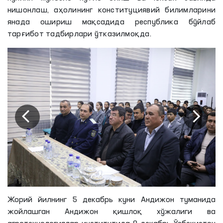
нишонлаш, аҳолининг конституциявий билимларини
янада ошириш мақсадида республика бўйлаб
тарғибот тадбирлари ўтказилмоқда.
Жорий йилнинг 5 декабрь куни Андижон туманида
жойлашган Андижон қишлоқ хўжалиги ва