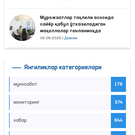
Мурожаатлар таҳлили асосида
сайёр қабул ўтказиладиган
маҳаллалар танланмоқда
06.08.2026
|
Давоми
Янгиликлар категориялари
муносабат
176
мониторинг
374
хабар
844