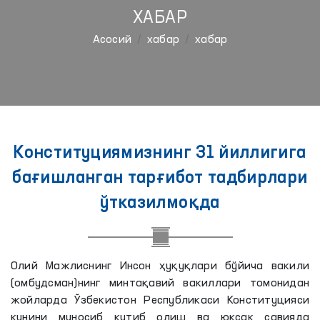
ХАБАР
Aсосий
хабар
хабар
Конституциямизнинг 31 йиллигига
бағишланган тарғибот тадбирлари
ўтказилмоқда
Олий Мажлиснинг Инсон ҳуқуқлари бўйича вакили
(омбудсман)нинг минтақавий вакиллари томонидан
жойларда Ўзбекистон Республикаси Конституцияси
кунини муносиб кутиб олиш ва юксак савияда