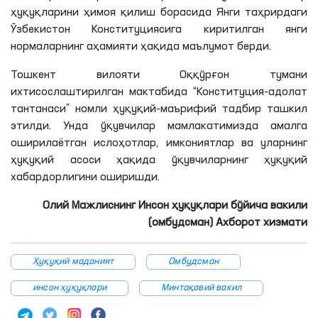
ҳуқуқларини ҳимоя қилиш борасида Янги таҳрирдаги
Ўзбекистон Конституциясига киритилган янги
нормаларнинг аҳамияти ҳақида маълумот берди.
Тошкент вилояти Оққўрғон тумани
ихтисослаштирилган мактабида “Конституция-адолат
тантанаси” номли ҳуқуқий-маърифий тадбир ташкил
этилди. Унда ўқувчилар мамлакатимизда амалга
оширилаётган ислоҳотлар, имкониятлар ва уларнинг
ҳуқуқий асоси ҳақида ўқувчиларнинг ҳуқуқий
хабардорлигини оширишди.
Олий Мажлиснинг Инсон ҳуқуқлари бўйича вакили
(омбудсман) Ахборот хизмати
Ҳуқуқий маданият
Омбудсман
инсон ҳуқуқлари
Минтақавий вакил