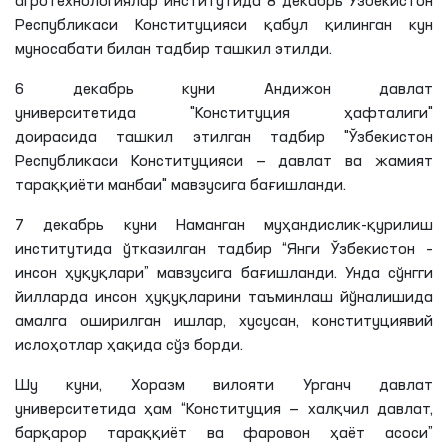
агротехнологиялар институтида 8 декабрь Ўзбекистон
Республикаси Конституцияси қабул қилинган кун
муносабати билан тадбир ташкил этилди.
6 декабрь куни Андижон давлат
университетида "Конституция ҳафталиги"
доирасида ташкил этилган тадбир "Ўзбекистон
Республикаси Конституцияси — давлат ва жамият
тараққиёти манбаи" мавзусига бағишланди.
7 декабрь куни Наманган муҳандислик-қурилиш
институтида ўтказилган тадбир “Янги Ўзбекистон –
инсон ҳуқуқлари” мавзусига бағишланди. Унда сўнгги
йилларда инсон ҳуқуқларини таъминлаш йўналишида
амалга оширилган ишлар, хусусан, конституциявий
ислоҳотлар ҳақида сўз борди.
Шу куни, Хоразм вилояти Урганч давлат
университетида ҳам “Конституция — халқчил давлат,
барқарор тараққиёт ва фаровон ҳаёт асоси”