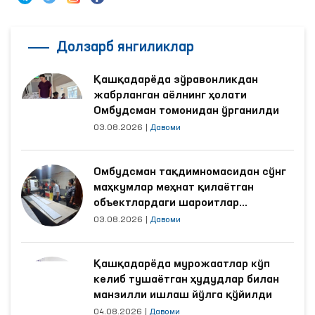
Долзарб янгиликлар
Қашқадарёда зўравонликдан
жабрланган аёлнинг ҳолати
Омбудсман томонидан ўрганилди
03.08.2026
|
Давоми
Омбудсман тақдимномасидан сўнг
маҳкумлар меҳнат қилаётган
объектлардаги шароитлар
яхшиланди
03.08.2026
|
Давоми
Қашқадарёда мурожаатлар кўп
келиб тушаётган ҳудудлар билан
манзилли ишлаш йўлга қўйилди
04.08.2026
|
Давоми