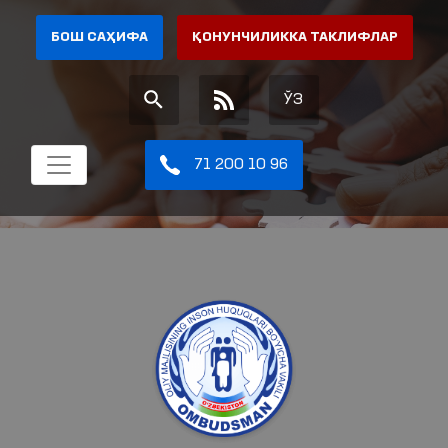
БОШ САҲИФА
ҚОНУНЧИЛИККА ТАКЛИФЛАР
ЎЗ
71 200 10 96