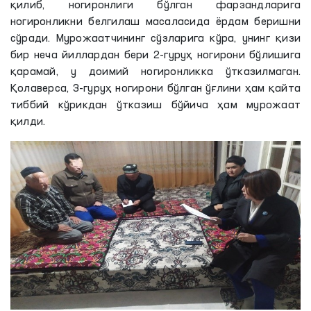
қилиб, ногиронлиги бўлган фарзандларига
ногиронликни белгилаш масаласида ёрдам беришни
сўради. Мурожаатчининг сўзларига кўра, унинг қизи
бир неча йиллардан бери 2-гуруҳ ногирони бўлишига
қарамай, у доимий ногиронликка ўтказилмаган.
Қолаверса, 3-гуруҳ ногирони бўлган ўғлини ҳам қайта
тиббий кўрикдан ўтказиш бўйича ҳам мурожаат
қилди.