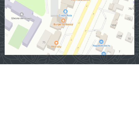
Манзил
100007, Тошкент шаҳар, Яшнобод тумани, Мирзо
Улуғбек кўчаси, 57/1-уй
(71) 200-10-96
1096
Ушбу сайт материалларидан фойдаланганда,
www.ombudsman.uz
сайтига боғланиш керак