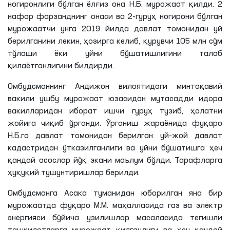
ногиронлиги бўлган ёлғиз она
Н
.
Б
. мурожаат қилди. 2
нафар фарзанднинг онаси ва 2-гуруҳ ногирони бўлган
мурожаатчи унга 2019 йилда давлат томонидан уй
берилганини лекин,
ҳозирга
келиб, қурувчи 105
млн
сўм
тўлаши ёки уйни бўшатишлигини талаб
қилаётганлигини
билдирди.
Омбудсманнинг Андижон вилоятидаги минтақавий
вакили ушбу мурожаат юзасидан мутасадди идора
вакилларидан иборат ишчи гуруҳ тузиб, ҳолатни
жойига чиқиб ўрганди. Ўрганиш жараёнида фуқаро
Н
.
Б
.
га
давлат томонидан берилган уй-жой давлат
кадастридан ўтказилганлиги ва уйни бўшатишга ҳеч
қандай асослар йўқ экани маълум бўлди. Тарафларга
ҳуқуқий тушунтиришлар берилди.
Омбудсманга Асака туманидан юборилган яна бир
мурожаатда фуқаро
М
.
М
. маҳалласида газ ва электр
энергияси бўйича узилишлар масаласида тегишли