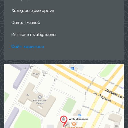
Халқаро ҳамкорлик
Савол-жавоб
Интернет қабулхона
Сайт харитаси