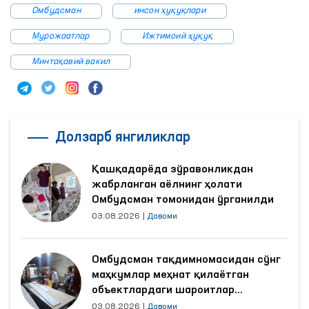
Омбудсман
инсон ҳуқуқлари
Мурожаатлар
Ижтимоий ҳуқуқ
Минтақавий вакил
Долзарб янгиликлар
Қашқадарёда зўравонликдан
жабрланган аёлнинг ҳолати
Омбудсман томонидан ўрганилди
03.08.2026
|
Давоми
Омбудсман тақдимномасидан сўнг
маҳкумлар меҳнат қилаётган
объектлардаги шароитлар
яхшиланди
03.08.2026
|
Давоми