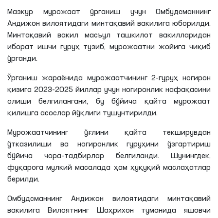
Мазкур мурожаат ўрганиш учун Омбудсманнинг
Андижон вилоятидаги минтақавий вакилига юборилди.
Минтақавий вакил масъул ташкилот вакилларидан
иборат ишчи гуруҳ тузиб, мурожаатни жойига чиқиб
ўрганди.
Ўрганиш жараёнида мурожаатчининг 2-гуруҳ ногирон
қизига 2023-2025 йиллар учун ногиронлик нафақасини
олиши белгилангани, бу бўйича қайта мурожаат
қилишга асослар йўқлиги тушунтирилди.
Мурожаатчининг
ўғлини
қайта текширувдан
ўтказилиши ва ногиронлик гуруҳини ўзгартириш
бўйича чора-тадбирлар белгиланди. Шунингдек,
фуқарога мулкий масалада ҳам ҳуқуқий маслаҳатлар
берилди.
Омбудсманнинг Андижон вилоятидаги минтақавий
вакилига Вилоятнинг Шаҳрихон туманида яшовчи