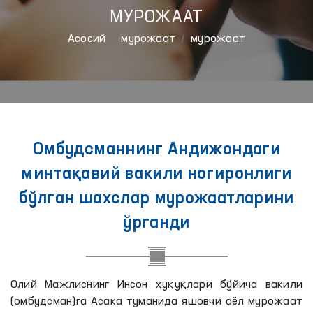
МУРОЖААТ
Aсосий
мурожаат
мурожаат
Омбудсманнинг Андижондаги
минтақавий вакили ногиронлиги
бўлган шахслар мурожаатларини
ўрганди
Олий Мажлиснинг Инсон ҳуқуқлари бўйича вакили
(омбудсман)га Асака туманида яшовчи аёл мурожаат