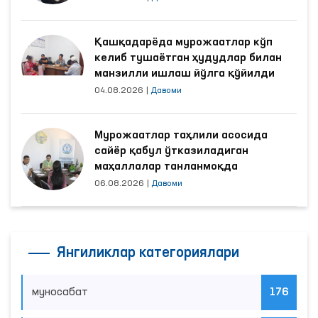
Қашқадарёда мурожаатлар кўп
келиб тушаётган ҳудудлар билан
манзилли ишлаш йўлга қўйилди
04.08.2026
|
Давоми
Мурожаатлар таҳлили асосида
сайёр қабул ўтказиладиган
маҳаллалар танланмоқда
06.08.2026
|
Давоми
Янгиликлар категориялари
муносабат
176