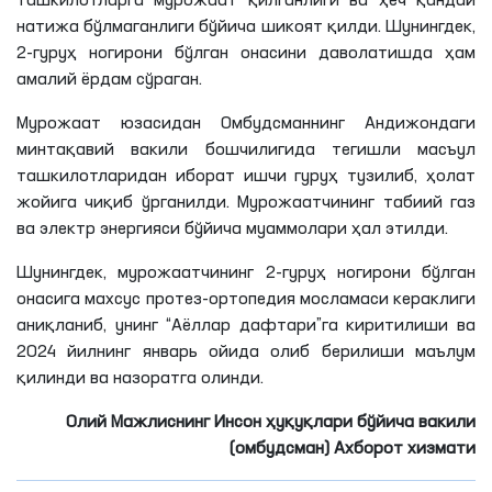
ташкилотларга мурожаат қилганлиги ва ҳеч қандай
натижа бўлмаганлиги бўйича шикоят қилди. Шунингдек,
2-гуруҳ ногирони бўлган онасини даволатишда ҳам
амалий ёрдам сўраган.
Мурожаат юзасидан Омбудсманнинг Андижондаги
минтақавий вакили бошчилигида тегишли масъул
ташкилотларидан иборат ишчи гуруҳ тузилиб, ҳолат
жойига чиқиб ўрганилди. Мурожаатчининг табиий газ
ва электр энергияси бўйича муаммолари ҳал этилди.
Шунингдек, мурожаатчининг 2-гуруҳ ногирони бўлган
онасига махсус протез-ортопедия мосламаси кераклиги
аниқланиб, унинг “Аёллар дафтари”
га
киритилиши ва
2024 йилнинг январь ойида олиб берилиши маълум
қилинди ва назоратга олинди.
Олий Мажлиснинг Инсон ҳуқуқлари бўйича вакили
(омбудсман) Ахборот хизмати