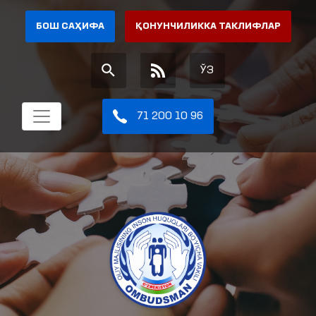
БОШ САҲИФА
ҚОНУНЧИЛИККА ТАКЛИФЛАР
ЎЗ
71 200 10 96