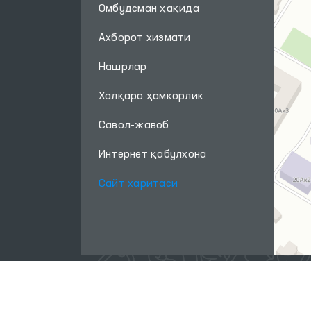
Омбудсман ҳақида
Ахборот хизмати
Нашрлар
Халқаро ҳамкорлик
Савол-жавоб
Интернет қабулхона
Сайт харитаси
Ушбу сайт материалларидан фойдаланганда,