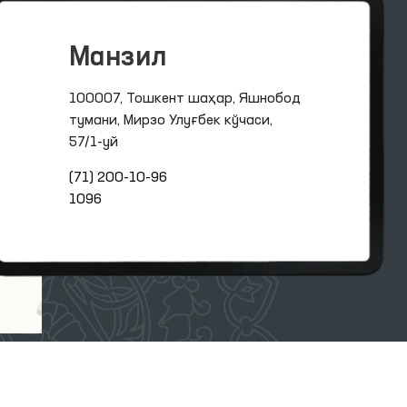
Манзил
100007, Тошкент шаҳар, Яшнобод
тумани, Мирзо Улуғбек кўчаси,
57/1-уй
(71) 200-10-96
1096