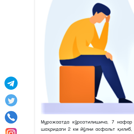
Мурожаатда кўрсатилишича, 7 нафар ф
шаҳридаги
2
км
йўлни асфальт қилиб, 