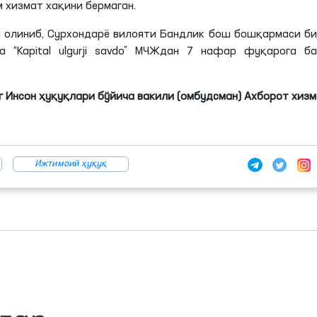
м хизмат
хақини
бермаган.
 олиниб, Сурхондарё вилояти Бандлик бош бошқармаси б
“Kapital ulgurji savdo”
МЧЖдан
7 нафар фуқарога ба
 Инсон ҳуқуқлари бўйича вакили (омбудсман) Ахборот хиз
Ижтимоий ҳуқуқ