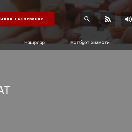
ИККА ТАКЛИФЛАР
Нашрлар
Матбуот хизмати
АТ