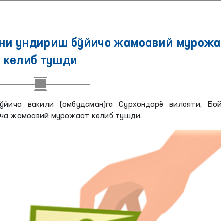
ини ундириш бўйича жамоавий мурожа
келиб тушди
йича вакили (омбудсман)га Сурхондарё вилояти, Бой
ича жамоавий мурожаат келиб тушди.