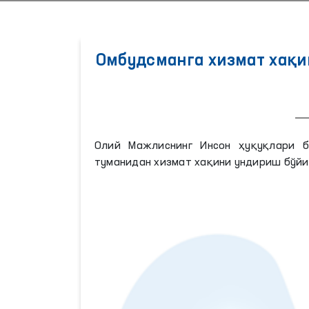
Омбудсманга хизмат хақ
Олий Мажлиснинг Инсон ҳуқуқлари бў
туманидан хизмат хақини ундириш бўй