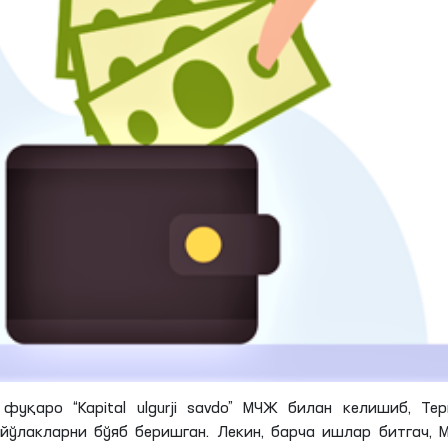
уқаро “Kapital ulgurji savdo”
МЧЖ
билан келишиб, Тер
йўлакларни бўяб беришган. Лекин, барча ишлар
битгач
,