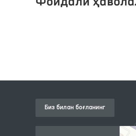
Фойдали ҳавола
Й
ОЛИЙ МАЖЛИС ҚОНУНЧИЛИК
ПАЛАТАСИ
Биз билан боғланинг