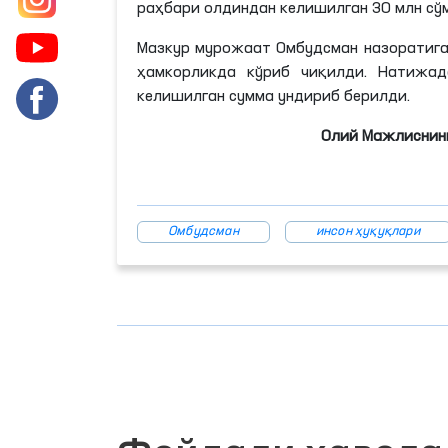
раҳбари олдиндан келишилган 30
млн
сў
Мазкур мурожаат Омбудсман назоратига
ҳамкорликда кўриб чиқилди. Натижада 
келишилган сумма ундириб берилди.
Олий Мажлиснинг
Омбудсман
инсон ҳуқуқлари