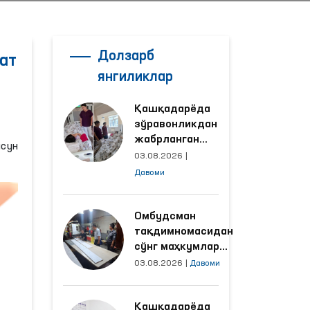
Долзарб
ат
янгиликлар
Қашқадарёда
зўравонликдан
жабрланган
сун
аёлнинг ҳолати
03.08.2026
|
Омбудсман
Давоми
томонидан
ўрганилди
Омбудсман
тақдимномасидан
сўнг маҳкумлар
меҳнат қилаётган
03.08.2026
|
Давоми
объектлардаги
шароитлар
Қашқадарёда
яхшиланди