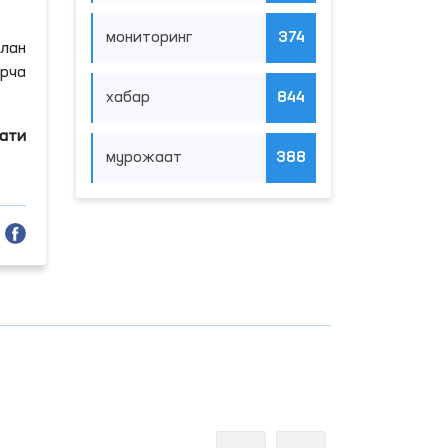
мониторинг
374
илан
рча
хабар
844
мати
мурожаат
388