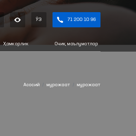
ЎЗ
71 200 10 96
Ҳамкорлик
Очиқ маълумотлар
Aсосий
мурожаат
мурожаат