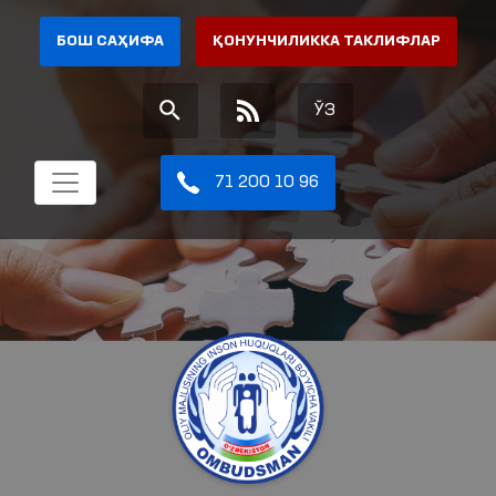
БОШ САҲИФА
ҚОНУНЧИЛИККА ТАКЛИФЛАР
ЎЗ
71 200 10 96