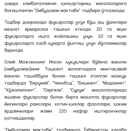
ҳамда камбағалликни қисқартириш масалаларига
бағишланган “Омбудсман мактаби” тадбири ўтказилди.
Тадбир доирасида фуқаролар учун бўш иш ўринлари
меҳнат ярмаркаси ташкил этилди. 20
га
яқин
фуқароларга ишга жойлашиш учун, 10
га
яқин
фуқароларга касб-ҳунарга ўқитиш учун йўлланмалар
берилди.
Олий Мажлиснинг Инсон ҳуқуқлари бўйича вакили
(омбудсман)
нинг
Тошкент вилоятидаги минтақавий
вакили ташаббуси билан ташкил этилган мазкур
тадбирда “
Беруний
”, “
Чинобод
”, “
Бишкент
”, “Маданият”,
“
Хўжапискент
”, “Сергели”, “
Сурум
” маҳаллаларида
яшовчи фуқаролар билан бирга маҳалла фуқаролар
йиғинлари раислари, хотин-қизлар фаоллари, ҳоким
ёрдамчилари жами 120 нафар иштирокчилар
қатнашдилар.
“Омбудсман мактаби” тадбирида Ўзбекистон касаба