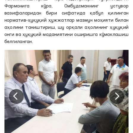
Фармонига кўра, Омбудсманнинг устувор
вазифаларидан бири сифатида қабул қилинган
норматив-ҳуқуқий ҳужжатлар мазмун моҳияти билан
аҳолини таништириш, шу орқали аҳолининг ҳуқуқий
онги ва ҳуқуқий маданиятини оширишга кўмаклашиш
белгиланган.