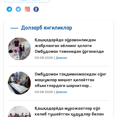
Долзарб янгиликлар
Қашқадарёда зўравонликдан
жабрланган аёлнинг ҳолати
Омбудсман томонидан ўрганилди
03.08.2026
|
Давоми
Омбудсман тақдимномасидан сўнг
маҳкумлар меҳнат қилаётган
объектлардаги шароитлар
яхшиланди
03.08.2026
|
Давоми
Қашқадарёда мурожаатлар кўп
келиб тушаётган ҳудудлар билан