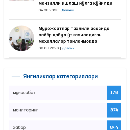
манзилли ишлаш йўлга қўйилди
04.08.2026
|
Давоми
Мурожаатлар таҳлили асосида
сайёр қабул ўтказиладиган
маҳаллалар танланмоқда
06.08.2026
|
Давоми
Янгиликлар категориялари
муносабат
176
мониторинг
374
хабар
844