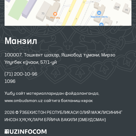
Манзил
100007, Тошкент шаҳар, Яшнобод тумани, Мирзо
Улуғбек кўчаси, 57/1-уй
(71) 200-10-96
1096
Ушбу сайт материалларидан фойдаланганда,
www.ombudsman.uz
сайтига боғланиш керак
2026 © ЎЗБЕКИСТОН РЕСПУБЛИКАСИ ОЛИЙ МАЖЛИСИНИНГ
ИНСОН ҲУҚУҚЛАРИ БЎЙИЧА ВАКИЛИ (ОМБУДСМАН)