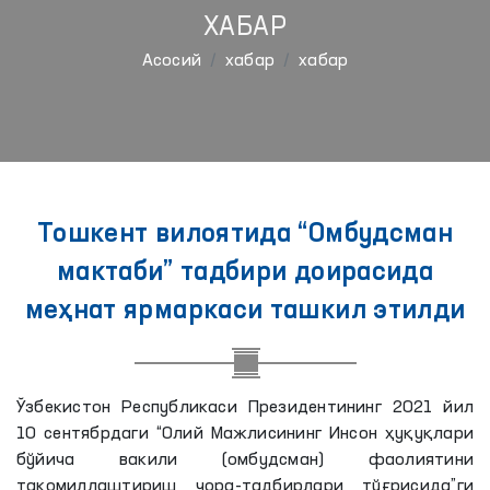
ХАБАР
Aсосий
хабар
хабар
Тошкент вилоятида “Омбудсман
мактаби” тадбири доирасида
меҳнат ярмаркаси ташкил этилди
Ўзбекистон Республикаси Президентининг 2021 йил
10 сентябрдаги “Олий Мажлисининг Инсон ҳуқуқлари
бўйича вакили (омбудсман) фаолиятини
такомиллаштириш чора-тадбирлари тўғрисида”ги