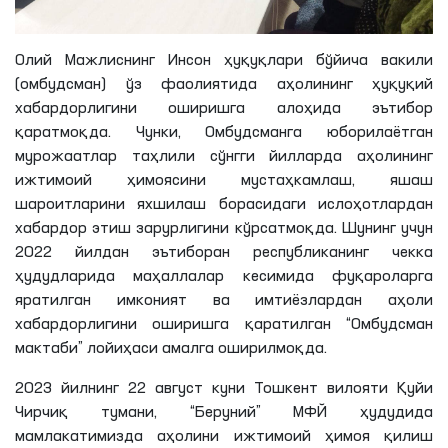
Олий Мажлиснинг Инсон ҳуқуқлари бўйича вакили
(омбудсман) ўз фаолиятида аҳолининг ҳуқуқий
хабардорлигини оширишга алоҳида эътибор
қаратмоқда. Чунки, Омбудсманга юборилаётган
мурожаатлар таҳлили сўнгги йилларда аҳолининг
ижтимоий ҳимоясини мустаҳкамлаш, яшаш
шароитларини яхшилаш борасидаги ислоҳотлардан
хабардор этиш зарурлигини кўрсатмоқда. Шунинг учун
2022 йилдан эътиборан республиканинг чекка
ҳудудларида маҳаллалар кесимида фуқароларга
яратилган имконият ва имтиёзлардан аҳоли
хабардорлигини оширишга қаратилган “Омбудсман
мактаби” лойиҳаси амалга оширилмоқда.
2023 йилнинг 22 август куни Тошкент вилояти Қуйи
Чирчиқ тумани, “
Беруний
”
МФЙ
ҳудудида
мамлакатимизда аҳолини ижтимоий ҳимоя қилиш