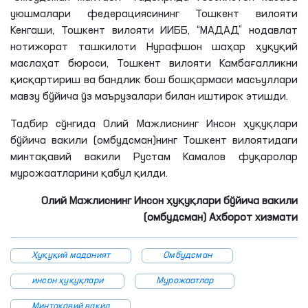
уюшмалари федерациясининг Тошкент вилояти
Кенгаши, Тошкент вилояти ИИББ, “МАДАД” нодавлат
нотижорат ташкилоти
Нурафшон шаҳар ҳуқуқий
маслаҳат бюроси, Тошкент вилояти Камбағалликни
қисқартириш ва бандлик бош бошқармаси масъуллари
мавзу бўйича ўз маърузалари билан иштирок
этишди
.
Тадбир сўнгида Олий Мажлиснинг Инсон ҳуқуқлари
бўйича вакили (омбудсман)
нинг
Тошкент вилоятидаги
минтақавий вакили Рустам
Камалов
фуқаролар
мурожаатларини қабул қилди.
Олий Мажлиснинг Инсон ҳуқуқлари бўйича вакили
(омбудсман) Ахборот хизмати
Ҳуқуқий маданият
Омбудсман
инсон ҳуқуқлари
Мурожаатлар
Минтақавий вакил