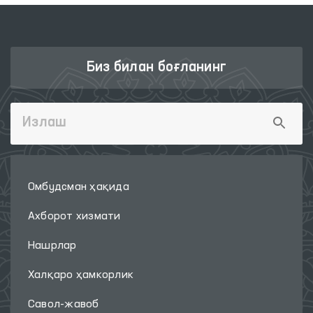
Биз билан боғланинг
Омбудсман ҳақида
Ахборот хизмати
Нашрлар
Халқаро ҳамкорлик
Савол-жавоб