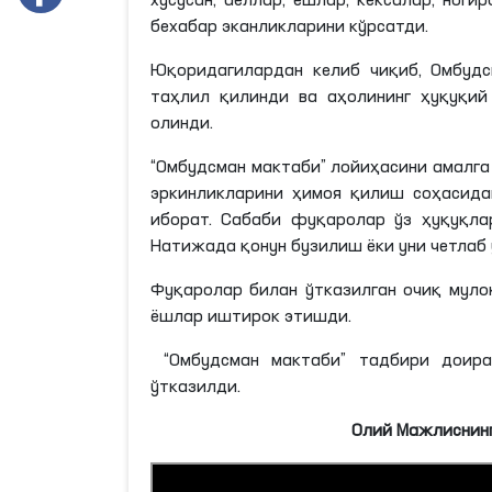
хусусан, аёллар, ёшлар, кексалар, ноги
бехабар
эканликларини
кўрсатди.
Юқоридагилардан келиб чиқиб, Омбуд
таҳлил қилинди ва аҳолининг ҳуқуқий
олинди.
“Омбудсман мактаби” лойиҳасини амалг
эркинликларини ҳимоя қилиш соҳасида
иборат. Сабаби фуқаролар ўз ҳуқуқла
Натижада қонун бузилиш ёки уни четлаб
Фуқаролар билан ўтказилган очиқ муло
ёшлар иштирок
этишди
.
“Омбудсман мактаби” тадбири доир
ўтказилди.
Олий Мажлиснинг