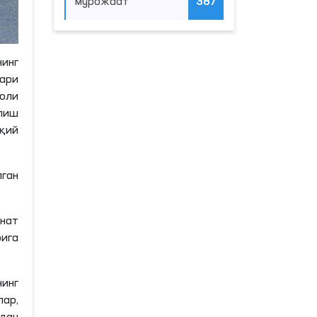
мурожаат
387
нинг
ари
оли
лиш
уқий
ган
нат
рига
инг
лар,