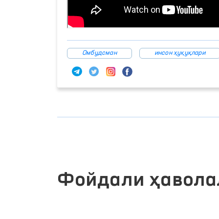
Омбудсман
инсон ҳуқуқлари
Фойдали ҳавола