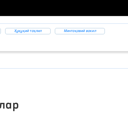
Ҳуқуқий таҳлил
Минтақавий вакил
лар