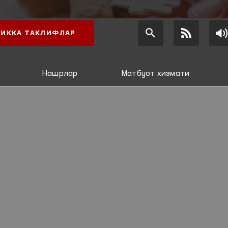
ИККА ТАКЛИФЛАР
Нашрлар
Матбуот хизмати