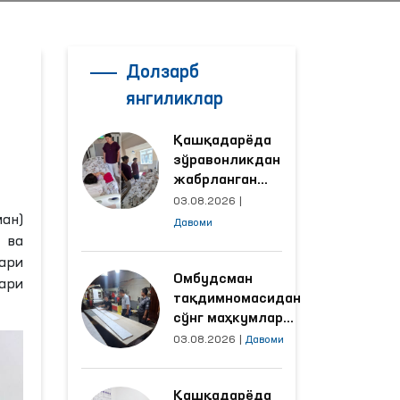
Долзарб
янгиликлар
Қашқадарёда
зўравонликдан
жабрланган
аёлнинг ҳолати
03.08.2026
|
Омбудсман
ан)
Давоми
томонидан
 ва
ўрганилди
ари
Омбудсман
ари
тақдимномасидан
сўнг маҳкумлар
меҳнат қилаётган
03.08.2026
|
Давоми
объектлардаги
шароитлар
Қашқадарёда
яхшиланди