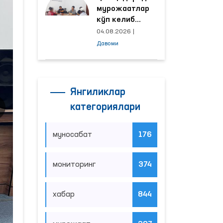
мурожаатлар
кўп келиб
тушаётган
04.08.2026
|
ҳудудлар
Давоми
билан
манзилли
ишлаш йўлга
қўйилди
Янгиликлар
категориялари
муносабат
176
мониторинг
374
хабар
844