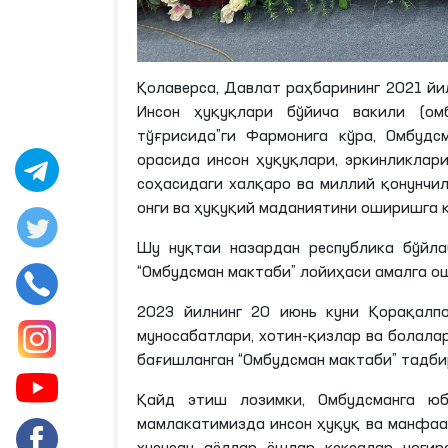
Қолаверса, Давлат раҳбарининг 2021 йи
Инсон ҳуқуқлари бўйича вакили (ом
тўғрисида”
ги
Фармонига кўра, Омбудсм
орасида инсон ҳуқуқлари, эркинликла
соҳасидаги халқаро ва миллий қонунчил
онги ва ҳуқуқий маданиятини оширишга 
Шу
нуқтаи
назардан республика бўйла
“Омбудсман мактаби” лойиҳаси амалга о
2023 йилнинг 20 июнь куни Қорақалпо
муносабатлари, хотин-қизлар ва болал
бағишланган “Омбудсман мактаби”
тадби
Қайд этиш
лозимки
, Омбудсманга ю
мамлакатимизда инсон ҳуқуқ ва манфаа