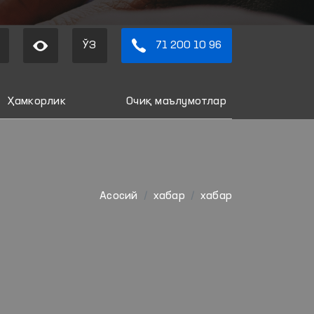
ЎЗ
71 200 10 96
Ҳамкорлик
Очиқ маълумотлар
Aсосий
хабар
хабар