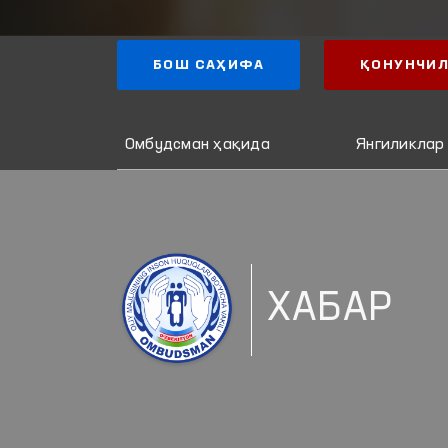
БОШ САҲИФА
ҚОНУНЧИЛ
Омбудсман ҳақида
Янгиликлар
ХАБАР