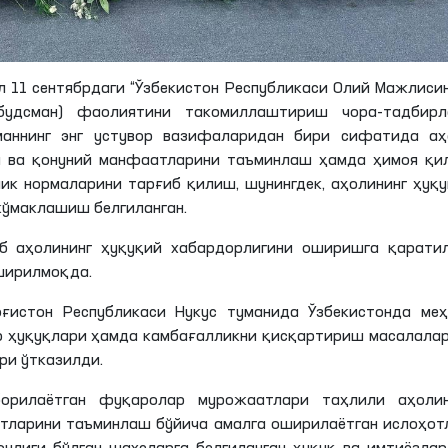
л 11
сентябрдаги
“Ўзбекистон Республикаси Олий Мажлиси
будсман) фаолиятини такомиллаштириш чора-тадбирл
аннинг энг устувор вазифаларидан бири сифатида аҳ
ри ва қонуний манфаатларини таъминлаш ҳамда ҳимоя қи
ик нормаларини тарғиб қилиш, шунингдек, аҳолининг ҳуқ
кўмаклашиш белгиланган.
б аҳолининг ҳуқуқий хабардорлигини оширишга қаратил
ширилмоқда.
ғистон Республикаси Нукус туманида Ўзбекистонда меҳ
ар ҳуқуқлари ҳамда камбағалликни қисқартириш масалала
ри ўтказилди.
борилаётган фуқаролар мурожаатлари таҳлили аҳолин
тларини таъминлаш бўйича амалга оширилаётган ислоҳот