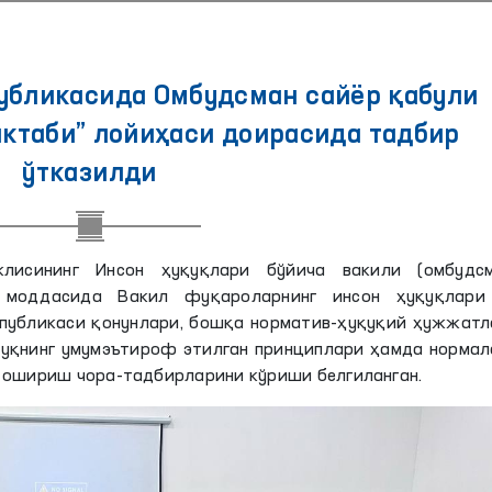
убликасида Омбудсман сайёр қабули
ктаби” лойиҳаси доирасида тадбир
ўтказилди
жлисининг Инсон ҳуқуқлари бўйича вакили (омбудсм
 моддасида Вакил фуқароларнинг инсон ҳуқуқлари
спубликаси қонунлари, бошқа норматив-ҳуқуқий ҳужжатл
қуқнинг умумэътироф этилган принциплари ҳамда нормал
 ошириш чора-тадбирларини кўриши белгиланган.