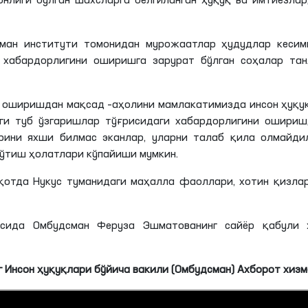
ронлиги бўлган шахсларга белгиланган ҳуқуқ ва имтиёзла
сман институти томонидан мурожаатлар ҳудудлар кесим
 хабардорлигини оширишга зарурат бўлган соҳалар тан
а оширишдан мақсад –аҳолини мамлакатимизда инсон ҳуқу
ги туб ўзгаришлар тўғрисидаги хабардорлигини ошириш
рини яхши билмас эканлар, уларни талаб қила олмайдил
 ўтиш ҳолатлари кўпайиши мумкин.
қотда Нукус туманидаги маҳалла фаоллари, хотин қизла
асида Омбудсман Феруза
Эшматованинг
сайёр қабули 
 Инсон ҳуқуқлари бўйича вакили (Омбудсман) Ахборот хиз