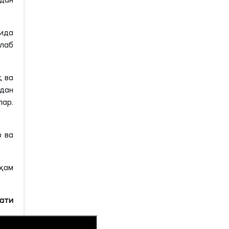
рдан
ида
лаб
қ ва
дан
ар.
р ва
ҳам
мати