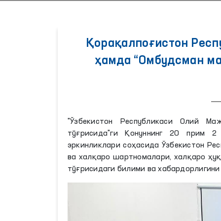
Қорақалпоғистон Респ
ҳамда “Омбудсман ма
"Ўзбекистон Республикаси Олий Ма
тўғрисида"ги Қонуннинг 20 прим 2
эркинликлари соҳасида Ўзбекистон Ре
ва халқаро шартномалари, халқаро ҳу
тўғрисидаги билими ва хабардорлигини