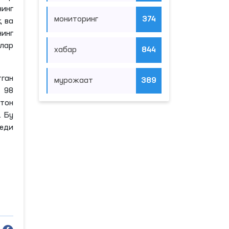
инг
мониторинг
374
қ ва
нинг
лар
хабар
844
тган
мурожаат
389
 98
тон
. Бу
еди