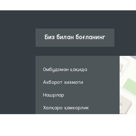
Биз билан боғланинг
Омбудсман ҳақида
Ахборот хизмати
Нашрлар
Халқаро ҳамкорлик
Савол-жавоб
Интернет қабулхона