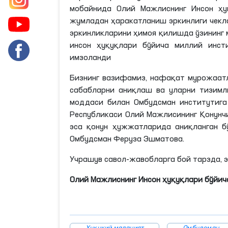
мобайнида Олий Мажлиснинг Инсон ҳу
жумладан ҳаракатланиш эркинлиги чекла
эркинликларини ҳимоя қилишда ўзининг м
инсон ҳуқуқлари бўйича миллий инст
имзоланди
Бизнинг вазифамиз, нафақат мурожаатл
сабабларни аниқлаш ва уларни тизимл
моддаси билан Омбудсман институтига
Республикаси Олий Мажлисининг Қонунчи
эса қонун ҳужжатларида аниқланган 
Омбудсман Феруза Эшматова.
Учрашув савол-жавобларга бой тарзда, 
Олий Мажлиснинг Инсон ҳуқуқлари бўйич