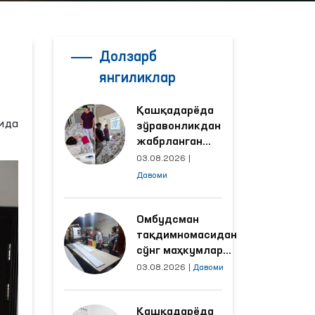
Долзарб
янгиликлар
Қашқадарёда
сида
зўравонликдан
жабрланган
аёлнинг ҳолати
03.08.2026
|
Омбудсман
Давоми
томонидан
ўрганилди
Омбудсман
тақдимномасидан
сўнг маҳкумлар
меҳнат қилаётган
03.08.2026
|
Давоми
объектлардаги
шароитлар
Қашқадарёда
яхшиланди