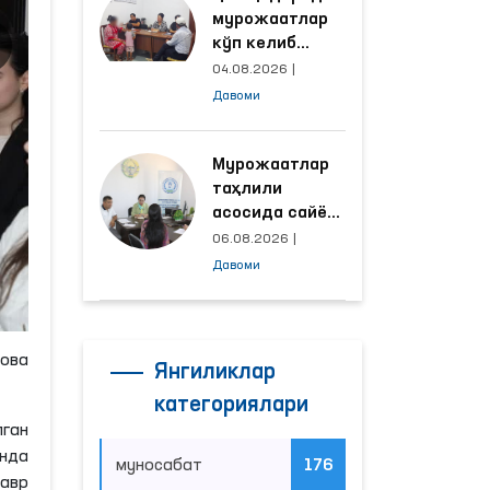
мурожаатлар
кўп келиб
тушаётган
04.08.2026
|
ҳудудлар
Давоми
билан
манзилли
ишлаш йўлга
Мурожаатлар
қўйилди
таҳлили
асосида сайёр
қабул
06.08.2026
|
ўтказиладиган
Давоми
маҳаллалар
танланмоқда
ова
Янгиликлар
категориялари
лган
онда
муносабат
176
авр