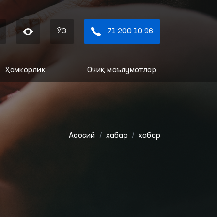
ЎЗ
71 200 10 96
Ҳамкорлик
Очиқ маълумотлар
Aсосий
хабар
хабар