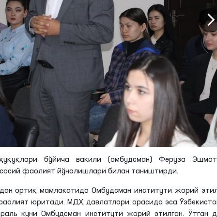
ҳуқуқлари бўйича вакили (омбудсман) Феруза Эшмат
асосий фаолият йўналишлари билан таништирди.
 дан ортиқ мамлакатида Омбудсман институти жорий эти
аолият юритади. МДҲ давлатлари орасида эса Ўзбекист
раль куни Омбудсман институти жорий этилган. Ўтган д