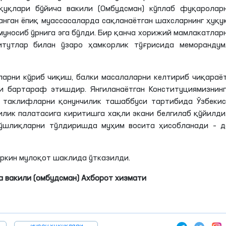
қуқлари бўйича вакили (Омбудсман) кўплаб фуқароларн
нган ёпиқ муассасаларда сақланаётган шахсларнинг ҳуқу
уносиб ўрнига эга бўлди. Бир қанча хорижий мамлакатлар
итутлар билан ўзаро ҳамкорлик тўғрисида меморандум
арни кўриб чиқиш, балки масалаларни келтириб чиқараё
и бартараф этишдир. Янгиланаётган Конституциямизнинг
 таклифларни қонунчилик ташаббуси тартибида Ўзбекис
лик палатасига киритишга хақли экани белгилаб қўйилди
бўшлиқларни тўлдиришда муҳим восита ҳисобланади – д
эркин мулоқот шаклида ўтказилди.
а вакили (омбудсман) Ахборот хизмати