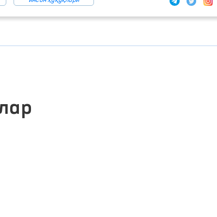
инсон ҳуқуқлари
лар
ПРЕЗИДЕНТНИНГ РАСМИЙ
ВЕБ-САЙТИ