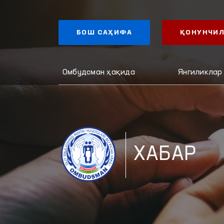
БОШ САҲИФА
ҚОНУНЧИЛ
Омбудсман ҳақида
Янгиликлар
ХАБАР