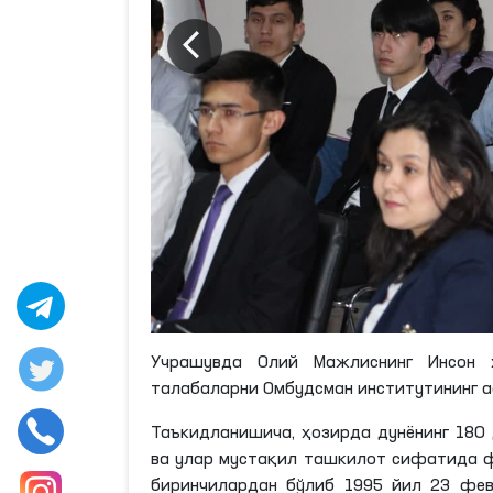
Учрашувда Олий Мажлиснинг Инсон 
талабаларни Омбудсман институтининг 
Таъкидланишича, ҳозирда дунёнинг 180
ва улар мустақил ташкилот сифатида ф
биринчилардан бўлиб 1995 йил 23 фев