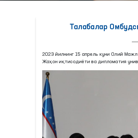
Талабалар Омбудс
2023 йилнинг 15 апрель куни Олий Мажл
Жаҳон иқтисодиёти ва дипломатия унив