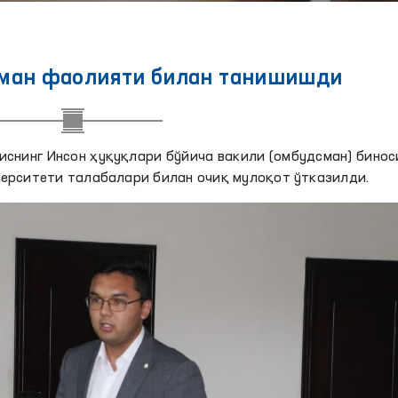
ман фаолияти билан танишишди
иснинг Инсон ҳуқуқлари бўйича вакили (омбудсман) бино
ерситети талабалари билан очиқ мулоқот ўтказилди.