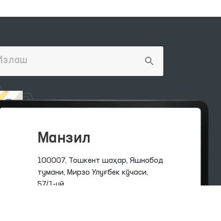
Манзил
100007, Тошкент шаҳар, Яшнобод
тумани, Мирзо Улуғбек кўчаси,
57/1-уй
(71) 200-10-96
1096