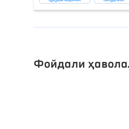
Ҳуқуқий маданият
Омбудсман
Фойдали ҳавола
ЖАМОАВИЙ МУРОЖААТЛАР
ИЗМАТЛАРИ
ПОРТАЛИ