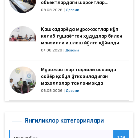
объектлардаги шароитлар
яхшиланди
03.08.2026
|
Давоми
Қашқадарёда мурожаатлар кўп
келиб тушаётган ҳудудлар билан
манзилли ишлаш йўлга қўйилди
04.08.2026
|
Давоми
Мурожаатлар таҳлили асосида
сайёр қабул ўтказиладиган
маҳаллалар танланмоқда
06.08.2026
|
Давоми
Янгиликлар категориялари
муносабат
176