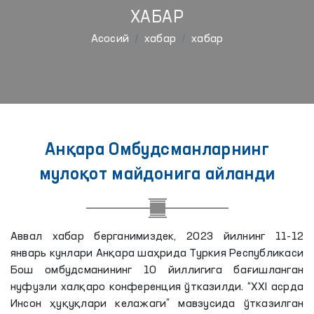
ХАБАР
Aсосий
хабар
хабар
Анқара Омбудсманларнинг
мулоқот майдонига айланди
Аввал хабар берганимиздек, 2023 йилнинг 11-12
январь кунлари Анқара шаҳрида Туркия Республикаси
Бош омбудсманининг 10 йиллигига бағишланган
нуфузли халқаро конференция ўтказилди. “XXI асрда
Инсон ҳуқуқлари келажаги” мавзусида ўтказилган