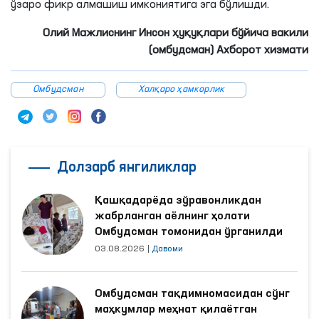
ўзаро фикр алмашиш имкониятига эга бўлишди.
Олий Мажлиснинг Инсон ҳуқуқлари бўйича вакили
(омбудсман) Ахборот хизмати
Омбудсман
Халқаро ҳамкорлик
Долзарб янгиликлар
Қашқадарёда зўравонликдан
жабрланган аёлнинг ҳолати
Омбудсман томонидан ўрганилди
03.08.2026
|
Давоми
Омбудсман тақдимномасидан сўнг
маҳкумлар меҳнат қилаётган