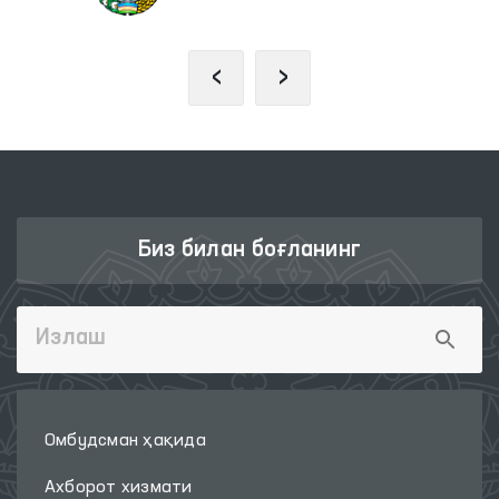
‹
›
Биз билан боғланинг
Омбудсман ҳақида
Ахборот хизмати