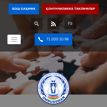
БОШ САҲИФА
ҚОНУНЧИЛИККА ТАКЛИФЛАР
ЎЗ
71 200 10 96