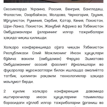
Сессияларда Украина, Россия,
Венгрия
,
Бангладеш
,
Фаластин
, Озарбайжон,
Молдова
,
Черногория
, Грузия,
Мўғулистон
, Руминия,
Сербия
,
Қатар
,
Кения
,
Покистон
,
Шри
-Ланка,
Покистон
, Жанубий Африка ва Ўзбекистон
Омбудсманлари ўзларининг илғор тажрибалари
ҳақида чиқиш қилишди.
Халқаро конференцияда сўзга чиққан Ўзбекистон
Республикаси Олий Мажлиснинг Инсон ҳуқуқлари
бўйича вакили (омбудсман) Феруза
Эшматова
Омбудсманнинг асосий фаолият йўналишлари ва
фуқаролар мурожаатлари билан ишлашда амалиётга
татбиқ қилинган рақамли технологиялар ҳақида
маълумот берди.
2 кунлик халқаро конференция давомида
иштирокчилар инсон ҳуқуқларини таъминлаш
борасидаги кўплаб илғор тажрибаларни ўрганиш ва