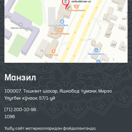
Манзил
100007, Тошкент шаҳар, Яшнобод тумани, Мирзо
Улуғбек кўчаси, 57/1-уй
(71) 200-10-96
1096
Ушбу сайт материалларидан фойдаланганда,