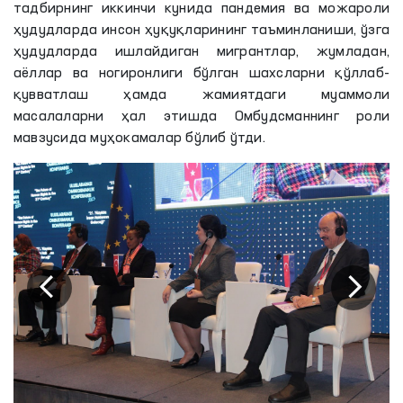
тадбирнинг иккинчи кунида пандемия ва можароли
ҳудудларда инсон ҳуқуқларининг таъминланиши, ўзга
ҳудудларда ишлайдиган мигрантлар, жумладан,
аёллар ва ногиронлиги бўлган шахсларни қўллаб-
қувватлаш ҳамда жамиятдаги муаммоли
масалаларни ҳал этишда Омбудсманнинг роли
мавзусида муҳокамалар бўлиб ўтди.