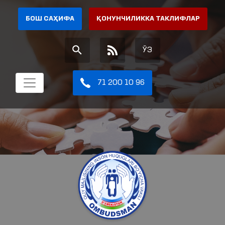
БОШ САҲИФА
ҚОНУНЧИЛИККА ТАКЛИФЛАР
ЎЗ
71 200 10 96