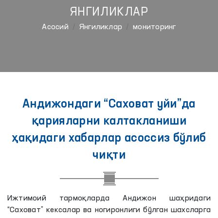
ЯНГИЛИКЛАР
Aсосий
Янгиликлар
мониторинг
Андижондаги “Саховат уйи”да
қарияларни калтакланиши
ҳақидаги хабарлар асоссиз бўлиб
чиқти
Ижтимоий тармоқларда Андижон шаҳридаги
“Саховат” кексалар ва ногиронлиги бўлган шахсларга