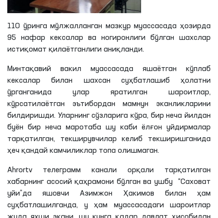
110 ўринга мўлжалланган мазкур муассасада ҳозирда
95 нафар кексалар ва ногиронлиги бўлган шахслар
истиқомат
қилаётганлиги
аниқланди.
Минтақавий вакил муассасада яшаётган кўплаб
кексалар билан шахсан суҳбатлашиб ҳолатни
ўрганганида улар яратилган шароитлар,
кўрсатилаётган эътибордан мамнун
эканликларини
билдиришди. Уларнинг сўзларига кўра, бир неча йилдан
буён бир неча маротаба шу каби ёлғон уйдирмалар
тарқатилган, текширувчилар келиб текширишганида
ҳеч қандай камчиликлар топа олишмаган.
Ahrortv
телеграмм
канали орқали тарқатилган
хабарнинг асосий қаҳрамони бўлган ва ушбу “Саховат
уйи”
да
яшовчи
Азимжон
Ҳакимов
билан ҳам
суҳбатлашилганда, у ҳам муассасадаги шароитлар
жуда яхши экани, шу кунга қадар давлат ҳисобидан
бир неча маротаба жарроҳлик амалиёти ўтказилгани