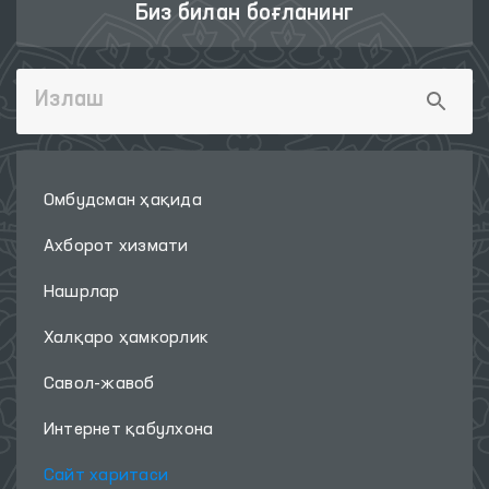
Омбудсман ҳақида
Ахборот хизмати
Нашрлар
Халқаро ҳамкорлик
Савол-жавоб
Интернет қабулхона
Сайт харитаси