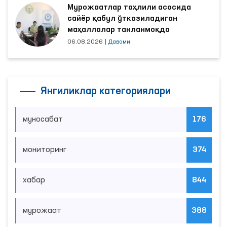
сайёр қабул ўтказиладиган
маҳаллалар танланмоқда
06.08.2026
|
Давоми
Янгиликлар категориялари
муносабат
176
мониторинг
374
хабар
844
мурожаат
388