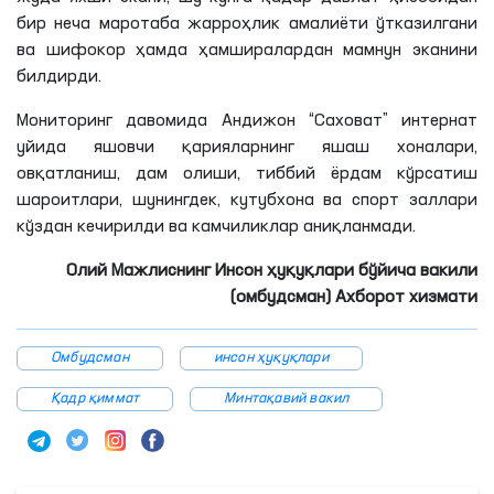
ва шифокор ҳамда ҳамширалардан мамнун эканини
билдирди.
Мониторинг давомида Андижон “Саховат” интернат
уйида яшовчи қарияларнинг яшаш хоналари,
овқатланиш, дам олиши, тиббий ёрдам кўрсатиш
шароитлари, шунингдек, кутубхона ва спорт заллари
кўздан кечирилди ва камчиликлар аниқланмади.
Олий Мажлиснинг Инсон ҳуқуқлари бўйича вакили
(омбудсман) Ахборот хизмати
Омбудсман
инсон ҳуқуқлари
Қадр қиммат
Минтақавий вакил
Долзарб янгиликлар