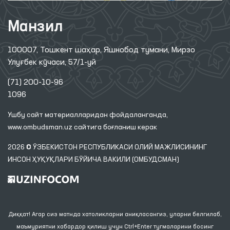
Манзил
100007, Тошкент шаҳар, Яшнобод тумани, Мирзо
Улуғбек кўчаси, 57/1-уй
(71) 200-10-96
1096
Ушбу сайт материалларидан фойдаланганда,
www.ombudsman.uz
сайтига боғланиш керак
2026 © ЎЗБЕКИСТОН РЕСПУБЛИКАСИ ОЛИЙ МАЖЛИСИНИНГ
ИНСОН ҲУҚУҚЛАРИ БЎЙИЧА ВАКИЛИ (ОМБУДСМАН)
Диққат! Агар сиз матнда хатоликларни аниқласангиз, уларни белгилаб,
маъмуриятни хабардор қилиш учун Ctrl+Enter тугмаларини босинг