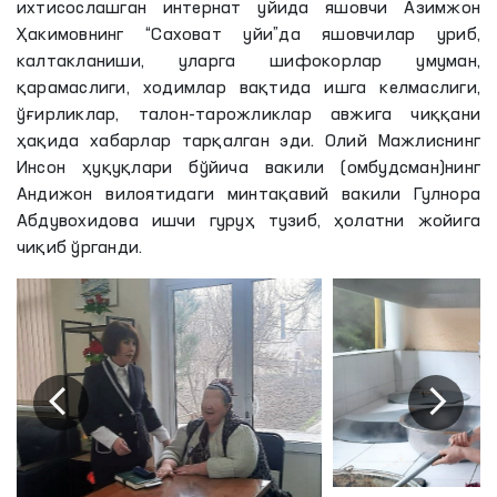
ихтисослашган интернат уйида яшовчи Азимжон
Ҳакимовнинг “Саховат уйи”да яшовчилар уриб,
калтакланиши, уларга шифокорлар умуман,
қарамаслиги, ходимлар вақтида ишга келмаслиги,
ўғирликлар, талон-тарожликлар авжига чиққани
ҳақида хабарлар тарқалган эди. Олий Мажлиснинг
Инсон ҳуқуқлари бўйича вакили (омбудсман)нинг
Андижон вилоятидаги минтақавий вакили Гулнора
Абдувохидова ишчи гуруҳ тузиб, ҳолатни жойига
чиқиб ўрганди.