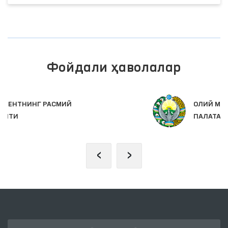
Фойдали ҳаволалар
ОЛИЙ МАЖЛИС ҚОНУНЧИЛИК
ПАЛАТАСИ
‹
›
Биз билан боғланинг