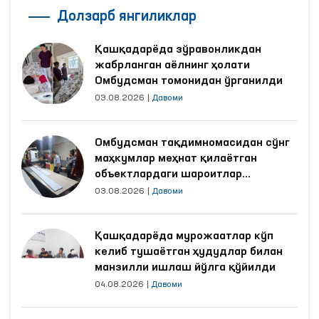
Қашқадарёда зўравонликдан
жабрланган аёлнинг ҳолати
Омбудсман томонидан ўрганилди
03.08.2026
|
Давоми
Омбудсман тақдимномасидан сўнг
маҳкумлар меҳнат қилаётган
объектлардаги шароитлар
яхшиланди
03.08.2026
|
Давоми
Қашқадарёда мурожаатлар кўп
келиб тушаётган ҳудудлар билан
манзилли ишлаш йўлга қўйилди
04.08.2026
|
Давоми
Мурожаатлар таҳлили асосида