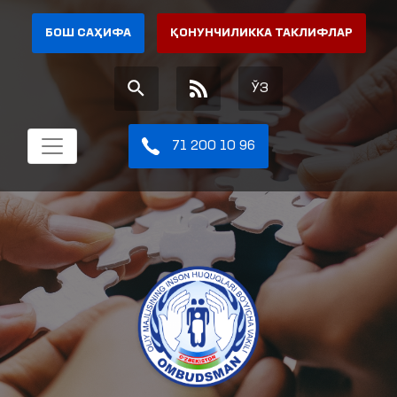
БОШ САҲИФА
ҚОНУНЧИЛИККА ТАКЛИФЛАР
ЎЗ
71 200 10 96