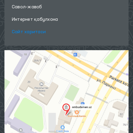
Савол-жавоб
Интернет қабулхона
Сайт харитаси