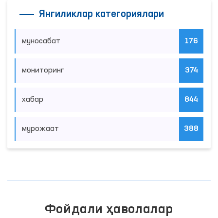
Янгиликлар категориялари
муносабат
176
мониторинг
374
хабар
844
мурожаат
388
Фойдали ҳаволалар