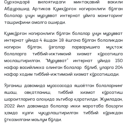
Сурхондарё вилоятидаги минтақавий вакили
Абдурашид Артиков Қумқўрғон ногиронлиги бўлган
болалар учун мурувват интернат уйига мониторинг
ташрифини амалга оширди.
Қумқўрғон ногиронлиги бўлган болалар учун мурувват
интернат уйида 4 ёшдан 18 ёшгача бўлган болаликдан
ногирон бўлган, ўзгалар парваришига муҳтож
болаларга тиббий-ижтимоий хизмат кўрсатишга
мослаштирилган. “Мурувват” интернат уйида 150
нафар васийликка олинган болалар бўлиб, уларга 204
нафар ходим тиббий-ижтимоий хизмат кўрсатишади.
Ўрганиш давомида муассасада яшаётган болаларнинг
яшаш, овқатланиш, тиббий хизмат кўрсатиш
шароитларига алоҳида эътибор қаратилди. Жумладан,
2022 йил давомида болалар икки маротаба баҳорги
ҳамда кузги чуқурлаштирилган тиббий кўрикдан
ўтказилгани маълум бўлди.