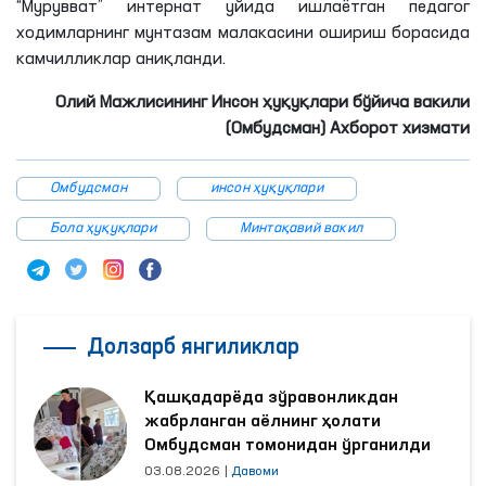
“Мурувват” интернат уйида ишлаётган педагог
ходимларнинг мунтазам малакасини ошириш борасида
камчилликлар аниқланди.
Олий Мажлисининг Инсон ҳуқуқлари бўйича вакили
(Омбудсман) Ахборот хизмати
Омбудсман
инсон ҳуқуқлари
Бола ҳуқуқлари
Минтақавий вакил
Долзарб янгиликлар
Қашқадарёда зўравонликдан
жабрланган аёлнинг ҳолати
Омбудсман томонидан ўрганилди
03.08.2026
|
Давоми