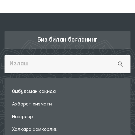
Биз билан боғланинг
Омбудсман ҳақида
Ахборот хизмати
Нашрлар
Халқаро ҳамкорлик