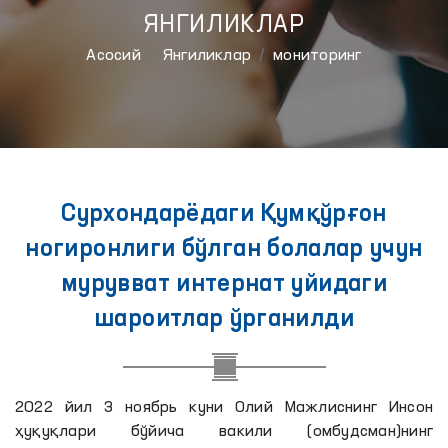
ЯНГИЛИКЛАР
Aсосий
Янгиликлар
мониторинг
Сурхондарёдаги Қумқўрғон
ногиронлиги бўлган болалар учун
мурувват интернат уйидаги
шароитлар ўрганилди
2022 йил 3 ноябрь куни Олий Мажлиснинг Инсон
ҳуқуқлари бўйича вакили (омбудсман)нинг