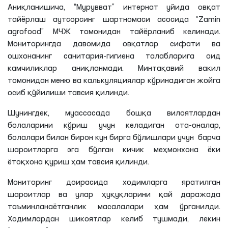
Аниқланишича, “Мурувват” интернат уйида овқат
тайёрлаш аутсорсинг шартномаси асосида “Zamin
agrofood”
МЧЖ
томонидан тайёрланиб келинади.
Мониторингда давомида овқатлар сифати ва
ошхонанинг санитария-гигиена талабларига оид
камчиликлар аниқланмади. Минтақавий вакил
томонидан меню ва калькуляциялар кўринадиган жойга
осиб қўйилиши тавсия қилинди.
Шунингдек, муассасада бошқа вилоятлардан
болаларини кўриш учун келадиган ота-оналар,
болалари билан бирон кун бирга бўлишлари учун барча
шароитларга эга бўлган кичик меҳмонхона ёки
ётоқхона қуриш ҳам тавсия қилинди.
Мониторинг доирасида ходимларга яратилган
шароитлар ва улар ҳуқуқларини қай даражада
таъминланаётганлик
масалалари ҳам ўрганилди.
Ходимлардан шикоятлар келиб тушмади, лекин