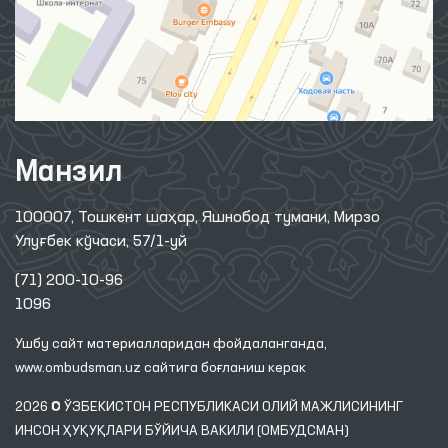
Манзил
100007, Тошкент шаҳар, Яшнобод тумани, Мирзо
Улуғбек кўчаси, 57/1-уй
(71) 200-10-96
1096
Ушбу сайт материалларидан фойдаланганда,
www.ombudsman.uz
сайтига боғланиш керак
2026 © ЎЗБЕКИСТОН РЕСПУБЛИКАСИ ОЛИЙ МАЖЛИСИНИНГ
ИНСОН ҲУҚУҚЛАРИ БЎЙИЧА ВАКИЛИ (ОМБУДСМАН)