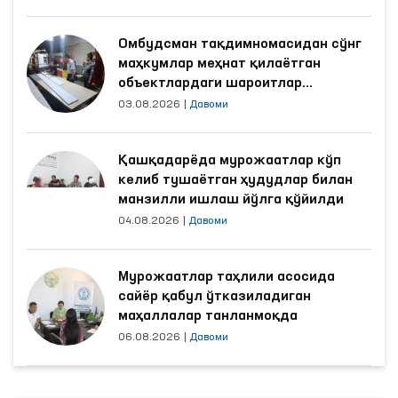
Омбудсман тақдимномасидан сўнг
маҳкумлар меҳнат қилаётган
объектлардаги шароитлар
яхшиланди
03.08.2026
|
Давоми
Қашқадарёда мурожаатлар кўп
келиб тушаётган ҳудудлар билан
манзилли ишлаш йўлга қўйилди
04.08.2026
|
Давоми
Мурожаатлар таҳлили асосида
сайёр қабул ўтказиладиган
маҳаллалар танланмоқда
06.08.2026
|
Давоми