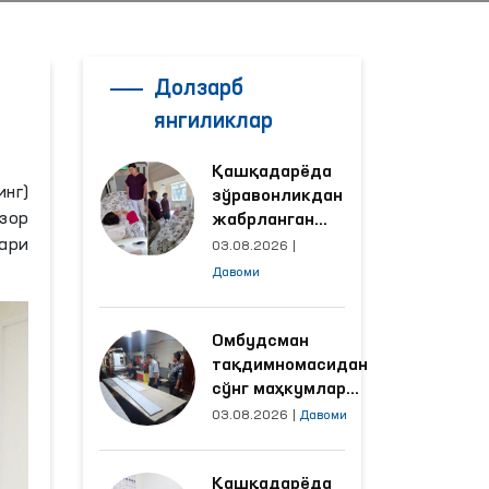
Долзарб
янгиликлар
Қашқадарёда
нг)
зўравонликдан
узор
жабрланган
аёлнинг ҳолати
ари
03.08.2026
|
Омбудсман
Давоми
томонидан
ўрганилди
Омбудсман
тақдимномасидан
сўнг маҳкумлар
меҳнат қилаётган
03.08.2026
|
Давоми
объектлардаги
шароитлар
Қашқадарёда
яхшиланди