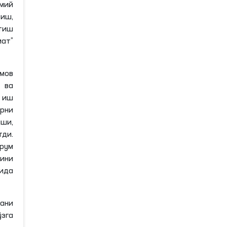
имий
иш,
итиш
ат”
мов
 ва
, иш
рни
ши,
ди.
ҳрум
ини
ида
ани
ўзга