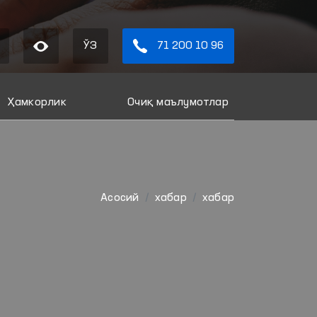
ЎЗ
71 200 10 96
Ҳамкорлик
Очиқ маълумотлар
Aсосий
хабар
хабар