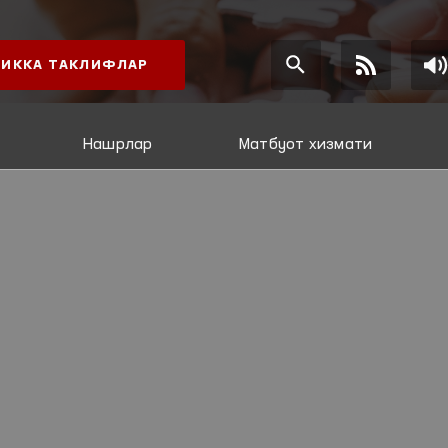
ИККА ТАКЛИФЛАР
Нашрлар
Матбуот хизмати