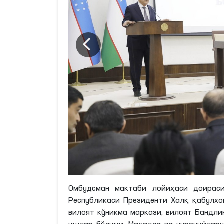
Омбудсман мактаби лойиҳаси доираси
Республикаси Президенти Халқ қабулх
вилоят кўникма маркази
,
вилоят Бандли