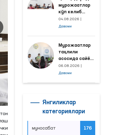
мурожаатлар
кўп келиб
тушаётган
04.08.2026
|
ҳудудлар
Давоми
билан
манзилли
ишлаш йўлга
Мурожаатлар
қўйилди
таҳлили
асосида сайёр
қабул
06.08.2026
|
ўтказиладиган
Давоми
маҳаллалар
танланмоқда
Янгиликлар
категориялари
тон
лаш
муносабат
176
ички