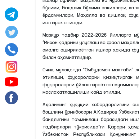
ишлар бўлими, Маҳалла ва нуронийларн
бўлими, Бандлик бўлими вакиллари, хал
ёрдамчилари, Маҳалла ва қишлоқ фуқ
иштирок этишди.
Мазкур тадбир 2022–2026 йилларга мў
“Инсон қадрини улуғлаш ва фаол маҳалл
амалга оширилаётган ишлар ҳақида фу
билан аҳамиятлидир.
Очиқ мулоқотда “Омбудсман мактаби” л
этилиши, фуқароларни қизиқтирган 
фуқароларни ўйлантираётган муаммолар
маслаҳатлашилиши қайд этилди.
Аҳолининг ҳуқуқий хабардорлигини о
бошлиғи ўринбосари А.Қодиров
Ўзбекис
бандлигини таъминлаш борасидаги иш
тадбирлари тўғрисида”ги
Қарори ҳам
Ўзбекистон Республикаси Қонунининг