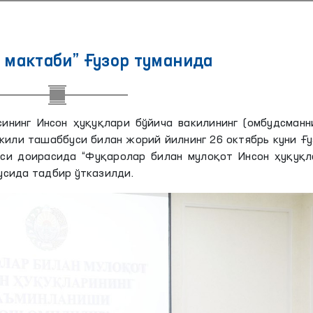
 мактаби” Ғузор туманида
ининг Инсон ҳуқуқлари бўйича вакилининг (омбудсманни
или ташаббуси билан жорий йилнинг 26 октябрь куни Ғ
аси доирасида “Фуқаролар билан мулоқот Инсон ҳуқуқл
усида тадбир ўтказилди.