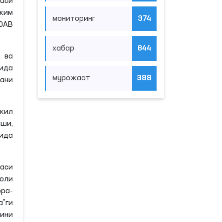
таси
оким
мониторинг
374
ОАВ
хабар
844
 ва
сида
мурожаат
388
ани
шкил
ши,
қида
аси
ҳоли
ра-
”ги
ини