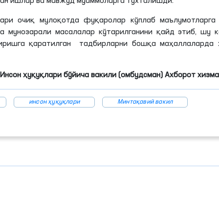
ган ишлар ва мавжуд муаммоларга тўхталишди.
лари очиқ мулоқотда фуқаролар кўплаб маълумотларга 
ва мунозарали масалалар кўтарилганини қайд этиб, шу 
ширишга қаратилган тадбирларни бошқа маҳаллаларда 
Инсон ҳуқуқлари бўйича вакили (омбудсман) Ахборот хиз
инсон ҳуқуқлари
Минтақавий вакил