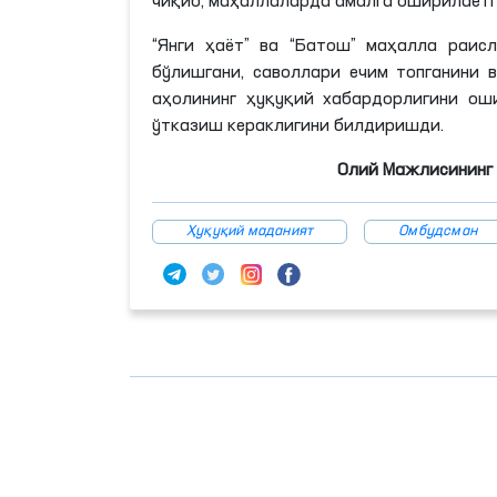
чиқиб, маҳаллаларда амалга оширилаёт
“Янги ҳаёт” ва “Батош” маҳалла раис
бўлишгани, саволлари ечим топганини 
аҳолининг ҳуқуқий хабардорлигини о
ўтказиш кераклигини билдиришди.
Олий Мажлисининг 
Ҳуқуқий маданият
Омбудсман