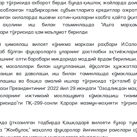
р тўғрисида ахборот берди. Бунда қишлоқ жойларда до
собланган тадбиркорлик субъектларига кредитлар ажрат
анган оилаларда яшовчи хотин-қизларни касбга қайта ўқ
, аҳолини иш билан таъминлашда “Ишга марҳам
ари тўғрисида ҳам маълумот берилди.
й ҳимоялаш вилоят кўникма маркази раҳбари И.Сало
аб бўлган фуқароларга уларнинг дастлабки эҳтиёжлари
ашнинг олти баробари микдорида моддий ёрдам берилиши
қ масалалари билан шуғулланиши, йўқолган ҳужжатла
казиши ва даволаши, иш билан таминлашда кўмаклаши
лашиш ва бошқа амалий ишлар тўғрисида тўхталиб ўт
каси Президентининг 2022 йил 29 июндаги “Озодликдан ма
оларнинг ижтимоий мослашувига кўмаклашиш тизим
рисида”ги ПҚ–299-сонли Қарори мазмун-моҳияти тўғрис
ида ўтказилган тадбирда Қашқадарё вилояти Ғузор тум
” ва “Жонбулоқ” маҳалла фуқаролар йиғинлари раислари с