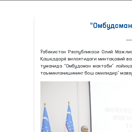
“Омбудсман
Ўзбекистон Республикаси Олий Мажлис
Қашқадарё вилоятидаги минтақавий вак
туманида “Омбудсман мактаби” лойиҳ
таъминланишининг бош омилидир” мавз