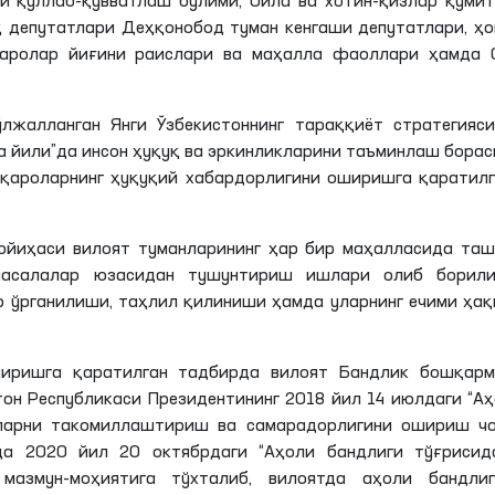
и қўллаб-қувватлаш бўлими, Оила ва хотин-қизлар қўми
қ депутатлари Деҳқонобод туман кенгаши депутатлари, ҳ
аролар йиғини раислари ва маҳалла фаоллари ҳамда 
лжалланган Янги Ўзбекистоннинг тараққиёт стратегияси
а йили”да инсон ҳуқуқ ва эркинликларини таъминлаш бора
қароларнинг ҳуқуқий хабардорлигини оширишга қаратилг
ойиҳаси вилоят туманларининг ҳар бир маҳалласида та
масалалар юзасидан тушунтириш ишлари олиб борили
 ўрганилиши, таҳлил қилиниши ҳамда уларнинг ечими ҳа
ширишга қаратилган тадбирда вилоят Бандлик бошқарм
тон Республикаси Президентининг 2018 йил 14 июлдаги “А
ларни такомиллаштириш ва самарадорлигини ошириш чо
да 2020 йил 2
0
октябрдаги
“Аҳоли бандлиги тўғрисида
 мазмун-моҳиятига тўхталиб, вилоятда аҳоли бандлиг