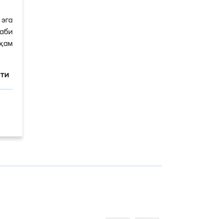
эга
каби
ҳам
мати