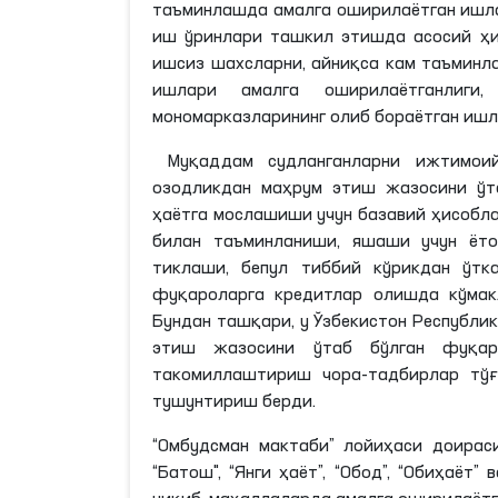
таъминлашда амалга оширилаётган ишла
иш ўринлари ташкил этишда асосий ҳи
ишсиз шахсларни, айниқса кам таъминл
ишлари амалга оширилаётганлиги
мономарказларининг олиб бораётган ишл
Муқаддам судланганларни ижтимои
озодликдан маҳрум этиш жазосини ўт
ҳаётга мослашиши учун базавий ҳисобл
билан таъминланиши, яшаши учун ёто
тиклаши, бепул тиббий кўрикдан ўт
фуқароларга кредитлар олишда кўмак
Бундан ташқари, у Ўзбекистон Республи
этиш жазосини ўтаб бўлган фуқар
такомиллаштириш чора-тадбирлар тўғ
тушунтириш берди.
“Омбудсман мактаби” лойиҳаси доирас
“Батош", “Янги ҳаёт”, “Обод”, “Обиҳаёт