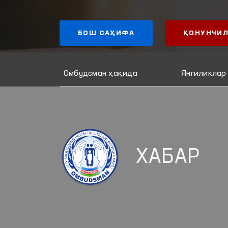
БОШ САҲИФА
ҚОНУНЧИЛ
Омбудсман ҳақида
Янгиликлар
ХАБАР