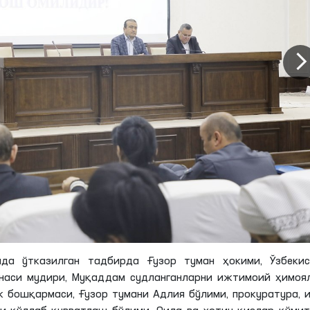
да ўтказилган тадбирда Ғузор туман ҳокими, Ўзбекис
онаси мудири, Муқаддам судланганларни ижтимоий ҳимоя
к бошқармаси, Ғузор тумани Адлия бўлими, прокуратура, 