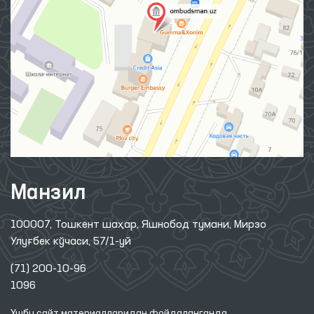
Манзил
100007, Тошкент шаҳар, Яшнобод тумани, Мирзо
Улуғбек кўчаси, 57/1-уй
(71) 200-10-96
1096
Ушбу сайт материалларидан фойдаланганда,