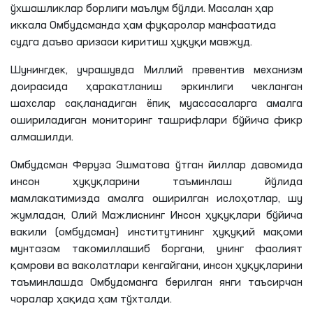
ўхшашликлар борлиги маълум бўлди. Масалан ҳар
иккала Омбудсманда ҳам фуқаролар манфаатида
судга даъво аризаси киритиш ҳуқуқи мавжуд.
Шунингдек, учрашувда Миллий превентив механизм
доирасида ҳаракатланиш эркинлиги чекланган
шахслар сақланадиган ёпиқ муассасаларга амалга
ошириладиган мониторинг ташрифлари бўйича фикр
алмашилди.
Омбудсман Феруза Эшматова ўтган йиллар давомида
инсон ҳуқуқларини таъминлаш йўлида
мамлакатимизда амалга оширилган ислоҳотлар, шу
жумладан, Олий Мажлиснинг Инсон ҳуқуқлари бўйича
вакили (омбудсман) институтининг ҳуқуқий мақоми
мунтазам такомиллашиб боргани, унинг фаолият
қамрови ва ваколатлари кенгайгани, инсон ҳуқуқларини
таъминлашда Омбудсманга берилган янги таъсирчан
чоралар ҳақида ҳам тўхталди.