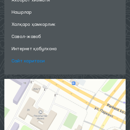
Ахборот хизмати
Нашрлар
Халқаро ҳамкорлик
Савол-жавоб
Интернет қабулхона
Сайт харитаси