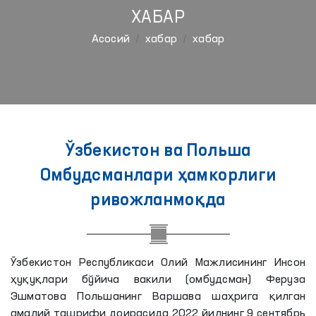
ХАБАР
Aсосий
хабар
хабар
Ўзбекистон ва Польша
Омбудсманлари ҳамкорлиги
ривожланмоқда
Ўзбекистон Республикаси Олий Мажлисининг Инсон
ҳуқуқлари бўйича вакили (омбудсман) Феруза
Эшматова Польшанинг Варшава шаҳрига қилган
амалий ташрифи доирасида 2022 йилнинг 9 сентябрь