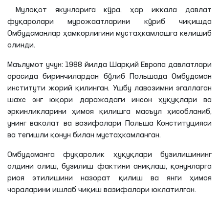
Мулоқот якунларига кўра, ҳар иккала давлат
фуқаролари мурожаатларини кўриб чиқишда
Омбудсманлар ҳамкорлигини мустаҳкамлашга келишиб
олинди.
Маълумот учун: 1988 йилда Шарқий Европа давлатлари
орасида биринчилардан бўлиб Польшада Омбудсман
институти жорий қилинган. Ушбу лавозимни эгаллаган
шахс энг юқори даражадаги инсон ҳуқуқлари ва
эркинликларини ҳимоя қилишга масъул ҳисобланиб,
унинг ваколат ва вазифалари Польша Конституцияси
ва тегишли қонун билан мустаҳкамланган.
Омбудсманга фуқаролик ҳуқуқлари бузилишининг
олдини олиш, бузилиш фактини аниқлаш, қонунларга
риоя этилишини назорат қилиш ва янги ҳимоя
чораларини ишлаб чиқиш вазифалари юклатилган.