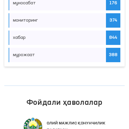
муносабат
176
мониторинг
374
хабар
844
мурожаат
388
Фойдали ҳаволалар
ОЛИЙ МАЖЛИС ҚОНУНЧИЛИК