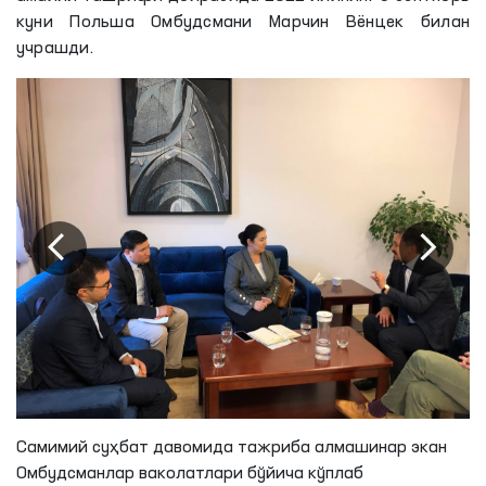
куни Польша Омбудсмани Марчин Вёнцек билан
учрашди.
Самимий суҳбат давомида тажриба алмашинар экан
Омбудсманлар ваколатлари бўйича кўплаб