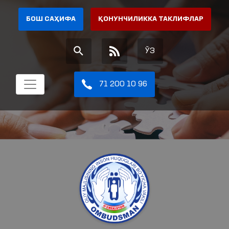
БОШ САҲИФА
ҚОНУНЧИЛИККА ТАКЛИФЛАР
ЎЗ
71 200 10 96