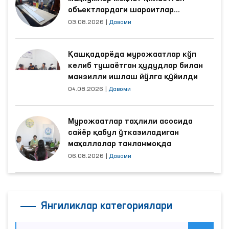
объектлардаги шароитлар
яхшиланди
03.08.2026
|
Давоми
Қашқадарёда мурожаатлар кўп
келиб тушаётган ҳудудлар билан
манзилли ишлаш йўлга қўйилди
04.08.2026
|
Давоми
Мурожаатлар таҳлили асосида
сайёр қабул ўтказиладиган
маҳаллалар танланмоқда
06.08.2026
|
Давоми
Янгиликлар категориялари