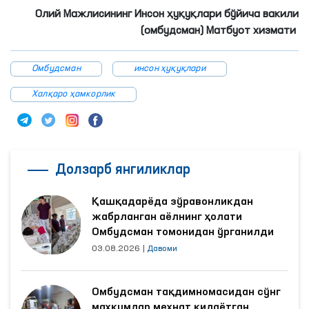
Олий Мажлисининг Инсон ҳуқуқлари бўйича вакили
(омбудсман) Матбуот хизмати
Омбудсман
инсон ҳуқуқлари
Халқаро ҳамкорлик
Долзарб янгиликлар
Қашқадарёда зўравонликдан
жабрланган аёлнинг ҳолати
Омбудсман томонидан ўрганилди
03.08.2026
|
Давоми
Омбудсман тақдимномасидан сўнг
маҳкумлар меҳнат қилаётган