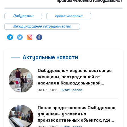
правам человека
(Омбудсмана)
Омбудсман
права человека
Международное сотрудничество
Актуальные новости
Омбудсманом изучено состояние
женщины, пострадавшей от
насилия в Кашкадарьинской
области
03.08.2026
|
Читать далее
После представления Омбудсмана
улучшены условия на
производственных объектах, где
трудятся осуждённые