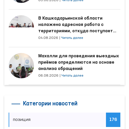
03.08.2026
|
Читать далее
В Кашкадарьинской области
налажена адресная работа с
территориями, откуда поступает
наибольшее количество обращений
04.08.2026
|
Читать далее
Махалли для проведения выездных
приёмов определяются на основе
анализа обращений
06.08.2026
|
Читать далее
Категории новостей
позиция
176