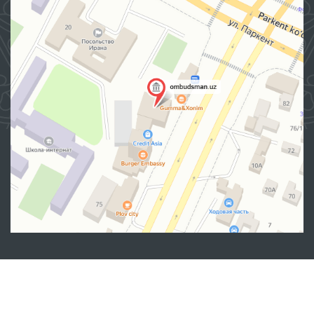
Манзил
100007, Тошкент шаҳар, Яшнобод тумани, Мирзо