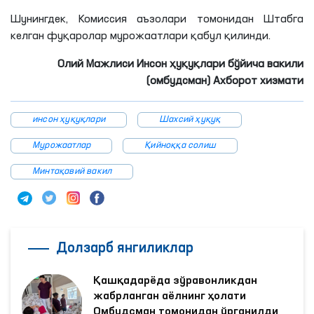
Шунингдек, Комиссия аъзолари томонидан Штабга
келган фуқаролар мурожаатлари қабул қилинди.
Олий Мажлиси Инсон ҳуқуқлари бўйича вакили
(омбудсман) Ахборот хизмати
инсон ҳуқуқлари
Шахсий ҳуқуқ
Мурожаатлар
Қийноққа солиш
Минтақавий вакил
Долзарб янгиликлар
Қашқадарёда зўравонликдан
жабрланган аёлнинг ҳолати
Омбудсман томонидан ўрганилди