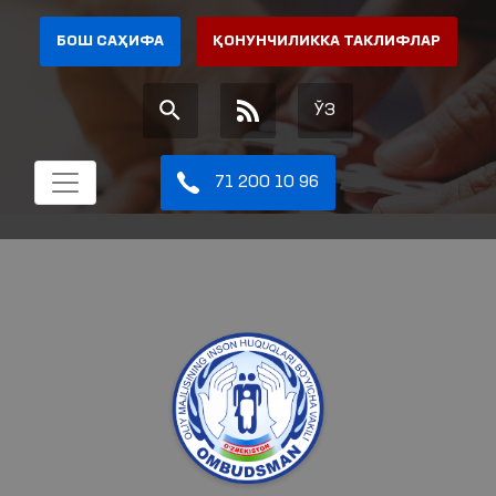
БОШ САҲИФА
ҚОНУНЧИЛИККА ТАКЛИФЛАР
ЎЗ
71 200 10 96