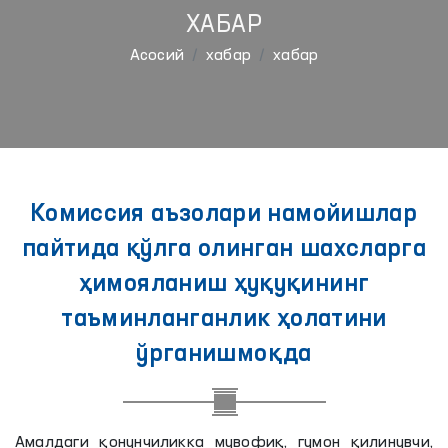
ХАБАР
Aсосий
хабар
хабар
Комиссия аъзолари намойишлар
пайтида қўлга олинган шахсларга
ҳимояланиш ҳуқуқининг
таъминланганлик ҳолатини
ўрганишмоқда
Амалдаги қонунчиликка мувофиқ, гумон қилинувчи,