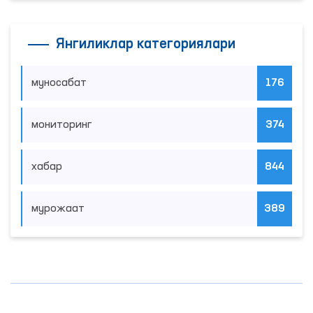
Янгиликлар категориялари
муносабат
176
мониторинг
374
хабар
844
мурожаат
389