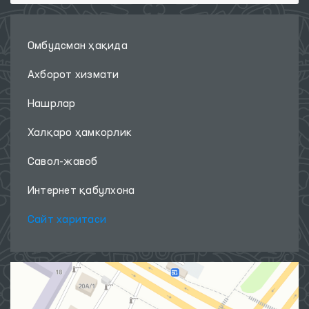
Омбудсман ҳақида
Ахборот хизмати
Нашрлар
Халқаро ҳамкорлик
Савол-жавоб
Интернет қабулхона
Сайт харитаси