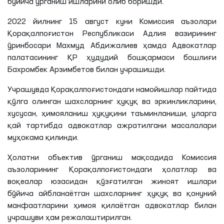
бўйича ўрганиш ишларини олиб боришди.
2022 йилнинг 15 август куни Комиссия аъзолари
Қорақалпоғистон Республикаси Адлия вазирининг
ўринбосари
Махмуд
Абдижалиев
ҳамда Адвокатлар
палатасининг
ҚР
ҳудудий бошқармаси бошлиғи
Бахромбек
Арзимбетов
билан учрашишди.
Учрашувда Қорақалпоғистондаги намойишлар пайтида
қўлга олинган шахсларнинг ҳуқуқ ва эркинликларини,
хусусан, ҳимояланиш ҳуқуқини таъминланиши, уларга
қай тартибда адвокатлар ажратилгани масалалари
муҳокама қилинди.
Ҳолатни объектив ўрганиш мақсадида Комиссия
аъзоларининг Қорақалпоғистондаги ҳолатлар ва
воқеалар юзасидан қўзғатилган жиноят ишлари
бўйича айбланаётган шахсларнинг ҳуқуқ ва қонуний
манфаатларини ҳимоя қилаётган адвокатлар билан
учрашуви ҳам режалаштирилган.