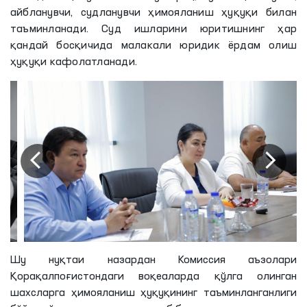
айбланувчи, судланувчи ҳимояланиш ҳуқуқи билан
таъминланади. Суд ишларини юритишнинг ҳар
қандай босқичида малакали юридик ёрдам олиш
ҳуқуқи кафолатланади.
Шу нуқтаи назардан Комиссия аъзолари
Қорақалпоғистондаги воқеаларда қўлга олинган
шахсларга ҳимояланиш ҳуқуқининг таъминланганлиги