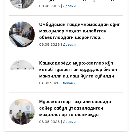
03.08.2026
|
Давоми
Омбудсман тақдимномасидан сўнг
маҳкумлар меҳнат қилаётган
объектлардаги шароитлар
яхшиланди
03.08.2026
|
Давоми
Қашқадарёда мурожаатлар кўп
келиб тушаётган ҳудудлар билан
манзилли ишлаш йўлга қўйилди
04.08.2026
|
Давоми
Мурожаатлар таҳлили асосида
сайёр қабул ўтказиладиган
маҳаллалар танланмоқда
06.08.2026
|
Давоми