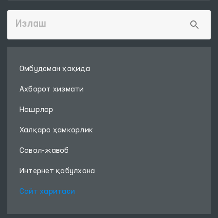
Омбудсман ҳақида
Ахборот хизмати
Нашрлар
Халқаро ҳамкорлик
Савол-жавоб
Интернет қабулхона
Сайт харитаси