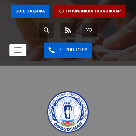
БОШ САҲИФА
ҚОНУНЧИЛИККА ТАКЛИФЛАР
ЎЗ
71 200 10 96