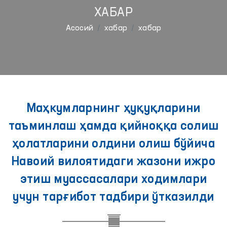
ХАБАР
Aсосий
хабар
хабар
Маҳкумларнинг ҳуқуқларини
таъминлаш ҳамда қийноққа солиш
ҳолатларини олдини олиш бўйича
Навоий вилоятидаги жазони ижро
этиш муассасалари ходимлари
учун тарғибот тадбири ўтказилди