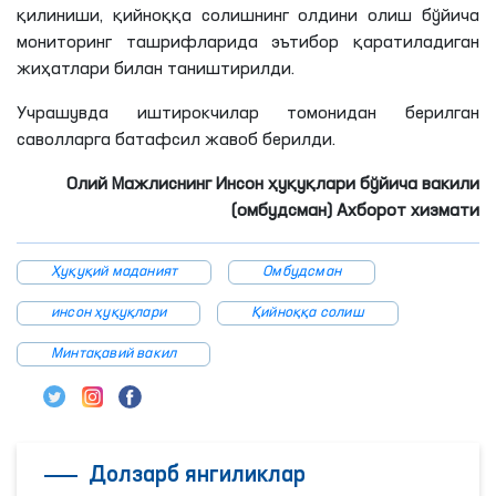
қилиниши, қийноққа солишнинг олдини олиш бўйича
мониторинг ташрифларида эътибор қаратиладиган
жиҳатлари билан таништирилди.
Учрашувда иштирокчилар томонидан берилган
саволларга батафсил жавоб берилди.
Олий Мажлиснинг Инсон ҳуқуқлари бўйича вакили
(омбудсман) Ахборот хизмати
Ҳуқуқий маданият
Омбудсман
инсон ҳуқуқлари
Қийноққа солиш
Минтақавий вакил
Долзарб янгиликлар