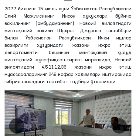
2022 йилнинг 15 июль куни Ўзбекистон Республикаси
Олий Мажлисининг Инсон ҳуқуқлари бўйича
вакилининг (омбудсманнинг) Навоий вилоятидаги
минтақавий вакили Шухрат Джураев ташаббуси
билан Ўзбекистон Республикаси Ички ишлар
вазирлиги ҳузуридаги жазони ижро этиш
департаменти, бешинчи минтақавий ҳудуд
минтақавий мувофиқлаштириш марказида, Навоий
вилоятидаги 4,5,11,12,36 жазони ижро этиш
муассасаларининг 248 нафар ходимлари иштирокида
гибрид шаклдаги тарғибот тадбири ўтказилди.