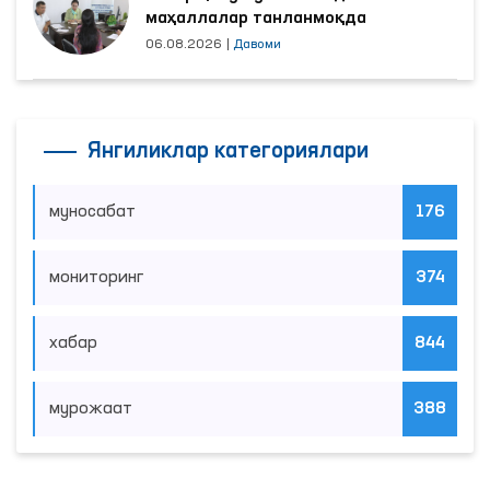
маҳаллалар танланмоқда
06.08.2026
|
Давоми
Янгиликлар категориялари
муносабат
176
мониторинг
374
хабар
844
мурожаат
388