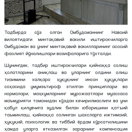
Тадбирда сўз олган Омбудсманнинг Навоий
вилоятидаги минтақавий вакили иштирокчиларга
Омбудсман ва унинг минтақавий вакилларининг асосий
фаолият йўналишлари вазифаларига тўхталди.
Шунингдек, тадбир иштирокчилари қийноққа солиш
ҳолатларини аниқлаш ва уларнинг олдини олиш
тизимини халқаро ҳуқуқнинг инсон ҳуқуқлари
соҳасида
умумэътироф
этилган принциплари ва
нормалари, маҳкумларнинг мурожаатлари муассаса
маъмурияти томонидан кўздан кечирилмаслиги ва уни
қабул
қилувчига
зудлик билан юборишини қатъий
таъминлаш, қийноққа солинган шахсларга ижтимоий,
ҳуқуқий, психологик ва тиббий ёрдам кўрсатилишини
ҳамда уларга етказилган зарарнинг компенсация