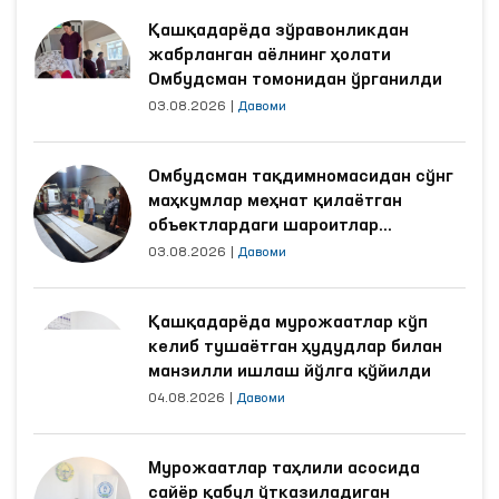
Қашқадарёда зўравонликдан
жабрланган аёлнинг ҳолати
Омбудсман томонидан ўрганилди
03.08.2026
|
Давоми
Омбудсман тақдимномасидан сўнг
маҳкумлар меҳнат қилаётган
объектлардаги шароитлар
яхшиланди
03.08.2026
|
Давоми
Қашқадарёда мурожаатлар кўп
келиб тушаётган ҳудудлар билан
манзилли ишлаш йўлга қўйилди
04.08.2026
|
Давоми
Мурожаатлар таҳлили асосида
сайёр қабул ўтказиладиган