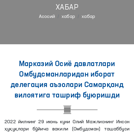
ХАБАР
Aсосий
хабар
хабар
Марказий Осиё давлатлари
Омбудсманларидан иборат
делегация аъзолари Самарқанд
вилоятига ташриф буюришди
2022 йилнинг 29 июнь куни Олий Мажлиснинг Инсон
ҳуқуқлари бўйича вакили (Омбудсман) ташаббуси