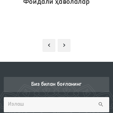
Фойдали ҳаволалар
ЖАМОАВИЙ МУРОЖААТЛАР
ПОРТАЛИ
‹
›
Биз билан боғланинг