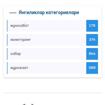
Янгиликлар категориялари
муносабат
176
мониторинг
374
хабар
844
мурожаат
388