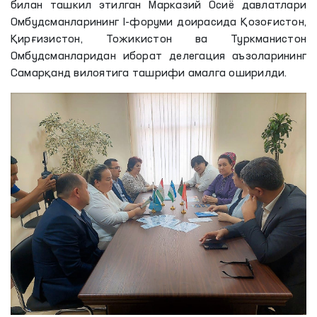
билан ташкил этилган Марказий Осиё давлатлари
Омбудсманларининг I-форуми доирасида Қозоғистон,
Қирғизистон, Тожикистон ва Туркманистон
Омбудсманларидан иборат делегация аъзоларининг
Самарқанд вилоятига ташрифи амалга оширилди.