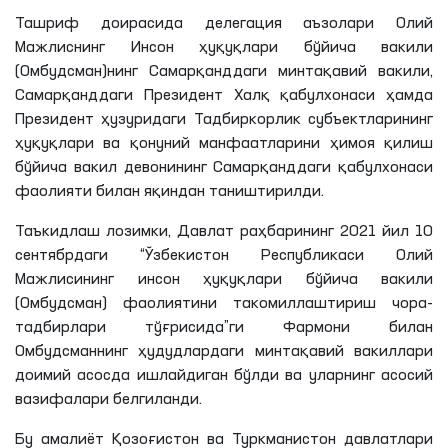
Ташриф доирасида делегация аъзолари Олий
Мажлиснинг Инсон ҳуқуқлари бўйича вакили
(Омбудсман)
нинг
Самарқанддаги минтақавий вакили,
Самарқанддаги Президент Халқ қабулхонаси ҳамда
Президент ҳузуридаги Тадбиркорлик субъектларининг
ҳуқуқлари ва қонуний манфаатларини ҳимоя қилиш
бўйича вакил девонининг Самарқанддаги қабулхонаси
фаолияти билан яқиндан таништирилди.
Таъкидлаш
лозимки
, Давлат раҳбарининг 2021 йил 10
сентябрдаги
“Ўзбекистон Республикаси Олий
Мажлисининг инсон ҳуқуқлари бўйича вакили
(Омбудсман) фаолиятини такомиллаштириш чора-
тадбирлари тўғрисида”
ги
Фармони билан
Омбудсманнинг ҳудудлардаги минтақавий вакиллари
доимий асосда ишлайдиган бўлди ва уларнинг асосий
вазифалари белгиланди.
Бу амалиёт Қозоғистон ва Туркманистон давлатлари