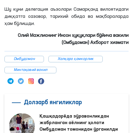
Шу куни делегация аъзолари Самарқанд вилоятидаги
диққатга сазовор, тарихий обида ва мақбараларда
ҳам бўлишди.
Олий Мажлиснинг Инсон ҳуқуқлари бўйича вакили
(Омбудсман) Ахборот хизмати
Омбудсман
Халқаро ҳамкорлик
Минтақавий вакил
Долзарб янгиликлар
Қашқадарёда зўравонликдан
жабрланган аёлнинг ҳолати
Омбудсман томонидан ўрганилди