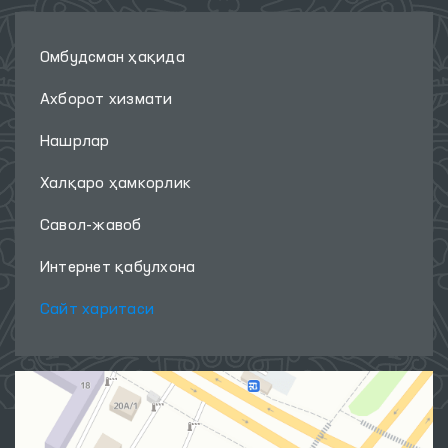
Омбудсман ҳақида
Ахборот хизмати
Нашрлар
Халқаро ҳамкорлик
Савол-жавоб
Интернет қабулхона
Сайт харитаси