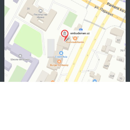
Манзил
100007, Тошкент шаҳар, Яшнобод тумани, Мирзо
Улуғбек кўчаси, 57/1-уй