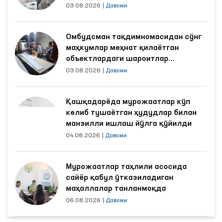
03.08.2026
|
Давоми
Омбудсман тақдимномасидан сўнг
маҳкумлар меҳнат қилаётган
объектлардаги шароитлар
яхшиланди
03.08.2026
|
Давоми
Қашқадарёда мурожаатлар кўп
келиб тушаётган ҳудудлар билан
манзилли ишлаш йўлга қўйилди
04.08.2026
|
Давоми
Мурожаатлар таҳлили асосида
сайёр қабул ўтказиладиган
маҳаллалар танланмоқда
06.08.2026
|
Давоми