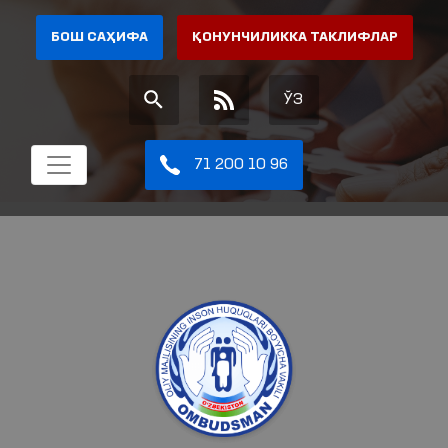
БОШ САҲИФА
ҚОНУНЧИЛИККА ТАКЛИФЛАР
ЎЗ
71 200 10 96