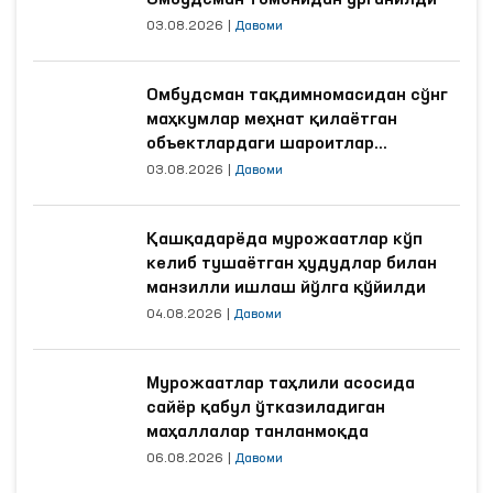
Омбудсман томонидан ўрганилди
03.08.2026
|
Давоми
Омбудсман тақдимномасидан сўнг
маҳкумлар меҳнат қилаётган
объектлардаги шароитлар
яхшиланди
03.08.2026
|
Давоми
Қашқадарёда мурожаатлар кўп
келиб тушаётган ҳудудлар билан
манзилли ишлаш йўлга қўйилди
04.08.2026
|
Давоми
Мурожаатлар таҳлили асосида
сайёр қабул ўтказиладиган
маҳаллалар танланмоқда
06.08.2026
|
Давоми