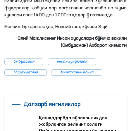
вилоятидаги минтақавий вакили Абира
Хусейнованинг
фуқаролар қабули ҳар ҳафтанинг чоршанба ва жума
кунлари соат14:00 дан 17:00га қадар ўтказилади.
Манзил: Бухоро шаҳар, Навоий шоҳ кўчаси 3-уй
Олий Мажлиснинг Инсон ҳуқуқлари бўйича вакили
(Омбудсман) Ахборот хизмати
Омбудсман
инсон ҳуқуқлари
Мурожаатлар
Минтақавий вакил
Долзарб янгиликлар
Қашқадарёда зўравонликдан
жабрланган аёлнинг ҳолати