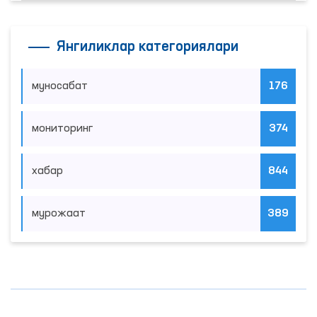
Янгиликлар категориялари
муносабат
176
мониторинг
374
хабар
844
мурожаат
389