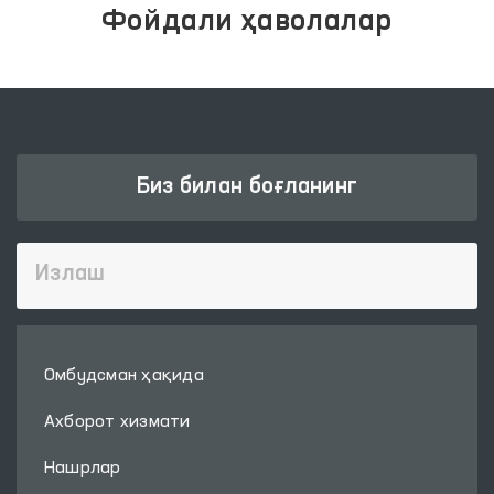
Фойдали ҳаволалар
Биз билан боғланинг
Омбудсман ҳақида
Ахборот хизмати
Нашрлар