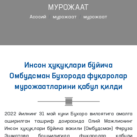
МУРОЖААТ
Aсосий
мурожаат
мурожаат
Инсон ҳуқуқлари бўйича
Омбудсман Бухорода фуқаролар
мурожаатларини қабул қилди
2022 йилнинг 31 май куни Бухоро вилоятига амалга
оширилган ташриф доирасида Олий Мажлиснинг
Инсон ҳуқуқлари бўйича вакили (Омбудсман) Феруза
Эшматова бошчилигида фуқаролар қабули