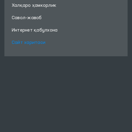
Халқаро ҳамкорлик
Савол-жавоб
Интернет қабулхона
Сайт харитаси