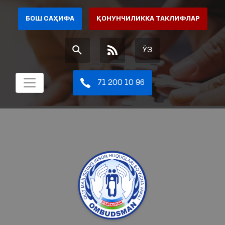
БОШ САҲИФА
ҚОНУНЧИЛИККА ТАКЛИФЛАР
ЎЗ
71 200 10 96