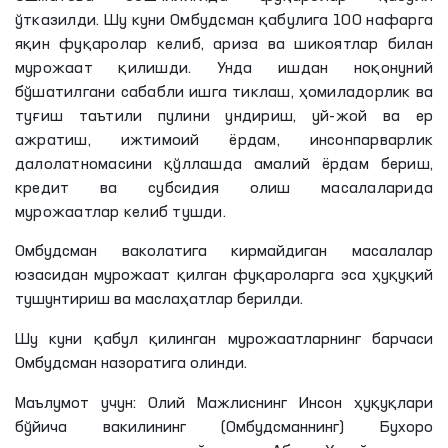
ўтказилди. Шу куни Омбудсман қабулига 100 нафарга
яқин фуқаролар келиб, ариза ва шикоятлар билан
мурожаат қилишди. Унда ишдан ноқонуний
бўшатилгани сабабли ишга тиклаш, ҳомиладорлик ва
туғиш таътили пулини ундириш, уй-жой ва ер
ажратиш, ижтимоий ёрдам, инсонпарварлик
далолатномасини қўллашда амалий ёрдам бериш,
кредит ва субсидия олиш масалаларида
мурожаатлар келиб тушди.
Омбудсман ваколатига кирмайдиган масалалар
юзасидан мурожаат қилган фуқароларга эса ҳуқуқий
тушунтириш ва маслаҳатлар берилди.
Шу куни қабул қилинган мурожаатларнинг барчаси
Омбудсман назоратига олинди.
Маълумот учун: Олий Мажлиснинг Инсон ҳуқуқлари
бўйича вакилининг (Омбудсманнинг) Бухоро