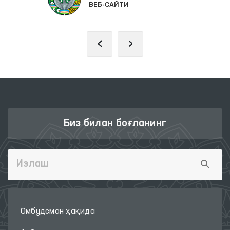
ВЕБ-САЙТИ
‹
›
Биз билан боғланинг
Омбудсман ҳақида