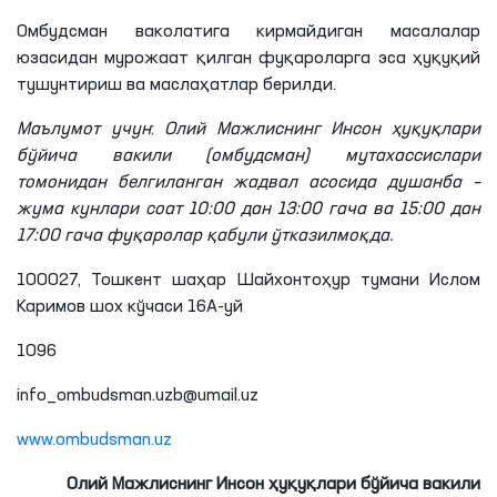
Омбудсман ваколатига кирмайдиган масалалар
юзасидан мурожаат қилган фуқароларга эса ҳуқуқий
тушунтириш ва маслаҳатлар берилди.
Маълумот учун
:
Олий Мажлиснинг Инсон ҳуқуқлари
бўйича вакили (омбудсман) мутахассислари
томонидан белгиланган жадвал асосида душанба –
жума кунлари соат 10:00 дан 13:00
гача
ва 15:00 дан
17:00
гача
фуқаролар қабули ўтказилмоқда.
100027, Тошкент шаҳар Шайхонтоҳур тумани Ислом
Каримов шох кўчаси 16А-уй
1096
info_ombudsman.uzb@umail.uz
www.ombudsman.uz
Олий Мажлиснинг Инсон ҳуқуқлари бўйича вакили