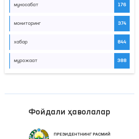
муносабат
176
мониторинг
374
хабар
844
мурожаат
388
Фойдали ҳаволалар
ПРЕЗИДЕНТНИНГ РАСМИЙ