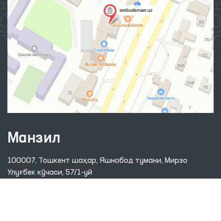
Манзил
100007, Тошкент шаҳар, Яшнобод тумани, Мирзо
Улуғбек кўчаси, 57/1-уй
(71) 200-10-96
1096