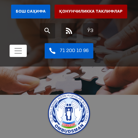
БОШ САҲИФА
ҚОНУНЧИЛИККА ТАКЛИФЛАР
ЎЗ
71 200 10 96