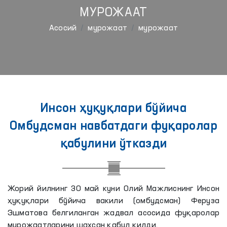
МУРОЖААТ
Aсосий
мурожаат
мурожаат
Инсон ҳуқуқлари бўйича
Омбудсман навбатдаги фуқаролар
қабулини ўтказди
Жорий йилнинг 30 май куни Олий Мажлиснинг Инсон
ҳуқуқлари бўйича вакили (омбудсман) Феруза
Эшматова белгиланган жадвал асосида фуқаролар
мурожаатларини шахсан қабул қилди.