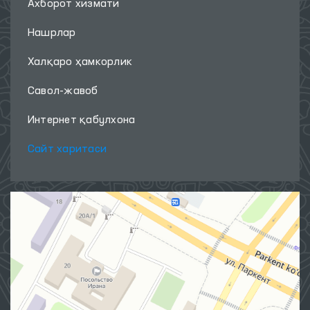
Ахборот хизмати
Нашрлар
Халқаро ҳамкорлик
Савол-жавоб
Интернет қабулхона
Сайт харитаси