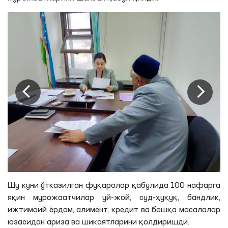
Шу куни ўтказилган фуқаролар қабулида 100 нафарга
яқин мурожаатчилар уй-жой, суд-ҳуқуқ, бандлик,
ижтимоий ёрдам, алимент, кредит ва бошқа масалалар
юзасидан ариза ва шикоятларини қолдиришди.