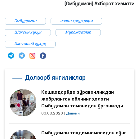
(Омбудсман) Ахборот хизмати
Омбудсман
инсон ҳуқуқлари
Шахсий ҳуқуқ
Мурожаатлар
Ижтимоий ҳуқуқ
Долзарб янгиликлар
Қашқадарёда зўравонликдан
жабрланган аёлнинг ҳолати
Омбудсман томонидан ўрганилди
03.08.2026
|
Давоми
Омбудсман тақдимномасидан сўнг