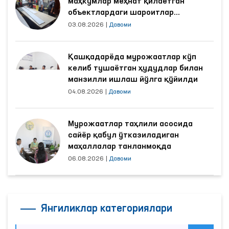
маҳкумлар меҳнат қилаётган
объектлардаги шароитлар
яхшиланди
03.08.2026
|
Давоми
Қашқадарёда мурожаатлар кўп
келиб тушаётган ҳудудлар билан
манзилли ишлаш йўлга қўйилди
04.08.2026
|
Давоми
Мурожаатлар таҳлили асосида
сайёр қабул ўтказиладиган
маҳаллалар танланмоқда
06.08.2026
|
Давоми
Янгиликлар категориялари