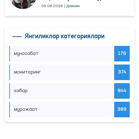
06.08.2026
|
Давоми
Янгиликлар категориялари
муносабат
176
мониторинг
374
хабар
844
мурожаат
389