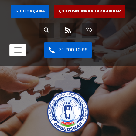
БОШ САҲИФА
ҚОНУНЧИЛИККА ТАКЛИФЛАР
ЎЗ
71 200 10 96