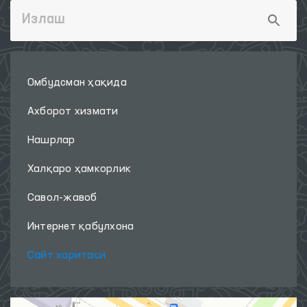
Омбудсман ҳақида
Ахборот хизмати
Нашрлар
Халқаро ҳамкорлик
Савол-жавоб
Интернет қабулхона
Сайт харитаси