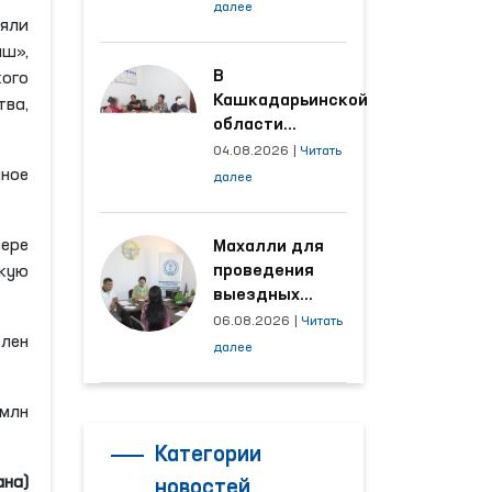
условия на
далее
няли
производственных
объектах, где
иш»,
трудятся
В
кого
осуждённые
Кашкадарьинской
ва,
области
налажена
04.08.2026
|
Читать
адресная работа
ное
далее
с территориями,
откуда поступает
мере
наибольшее
Махалли для
количество
проведения
кую
обращений
выездных
приёмов
06.08.2026
|
Читать
елен
определяются
далее
на основе
анализа
 млн
обращений
Категории
ана)
новостей