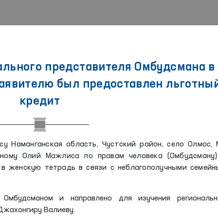
ального представителя Омбудсмана в
заявителю был предоставлен льготны
кредит
у Наманганская область, Чустский район, село Олмос,
ному Олий Мажлиса по правам человека (Омбудсману)
 в женскую тетрадь в связи с неблагополучными семейн
Омбудсманом и направлено для изучения региональн
Джахонгиру Валиеву.