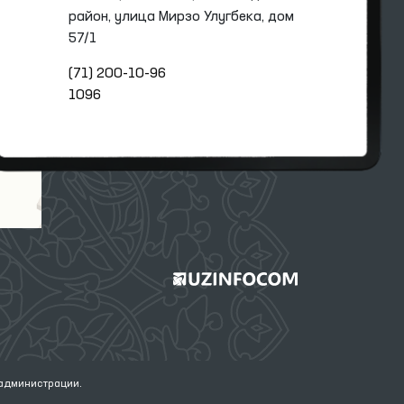
район, улица Мирзо Улугбека, дом
57/1
(71) 200-10-96
1096
 администрации.