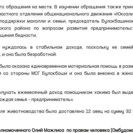
го обращения на месте. В изучении обращения также при
бластного отделения общенационального движения «Юксал
 поддержки махалли и семьи, председатель Булокбашинс
кого района по вопросам развития предпринимательст
ащения бедности.
а нуждалась в стабильном доходе, поскольку ее семей
 и она была безработной.
 была оказана единовременная материальная помощь в раз
и со стороны МСГ Булокбоши и она была внесена в женс
получать ежемесячный доход помощником хакима был выд
аждая семья – предприниматель».
для животноводства было доставлено 12 овец на сумму 32
олномоченного Олий Мажлиса
по правам человека (Омбудсм