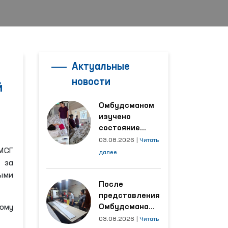
Актуальные
новости
й
Омбудсманом
изучено
состояние
женщины,
03.08.2026
|
Читать
пострадавшей от
 МСГ
далее
насилия в
 за
Кашкадарьинской
ыми
области
После
представления
Омбудсмана
ому
улучшены
03.08.2026
|
Читать