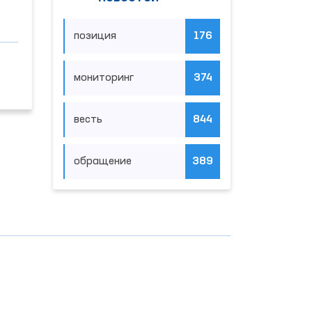
позиция
176
мониторинг
374
весть
844
обращение
389