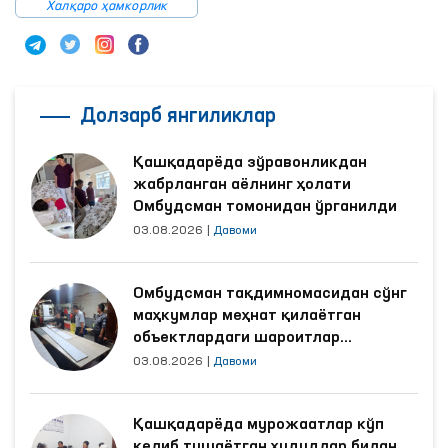
Халқаро ҳамкорлик
Долзарб янгиликлар
Қашқадарёда зўравонликдан
жабрланган аёлнинг ҳолати
Омбудсман томонидан ўрганилди
03.08.2026
|
Давоми
Омбудсман тақдимномасидан сўнг
маҳкумлар меҳнат қилаётган
объектлардаги шароитлар
яхшиланди
03.08.2026
|
Давоми
Қашқадарёда мурожаатлар кўп
келиб тушаётган ҳудудлар билан