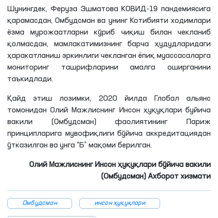
Шунингдек, Феруза Эшматова КОВИД-19 пандемиясига
қарамасдан, Омбудсман ва унинг Котибияти ходимлари
ёзма мурожаатларни кўриб чиқиш билан чекланиб
қолмасдан, мамлакатимизнинг барча ҳудудларидаги
ҳаракатланиш эркинлиги чекланган ёпиқ муассасаларга
мониторинг ташрифларини амалга оширганини
таъкидлади.
Қайд этиш лозимки, 2020 йилда Глобал альянс
томонидан Олий Мажлиснинг Инсон ҳуқуқлари буйича
вакили (Омбудсман) фаолиятининг Париж
принципларига мувофиқлиги бўйича аккредитациядан
ўтказилган ва унга “Б” мақоми берилган.
Олий Мажлиснинг Инсон ҳуқуқлари бўйича вакили
(Омбудсман) Ахборот хизмати
Омбудсман
инсон ҳуқуқлари