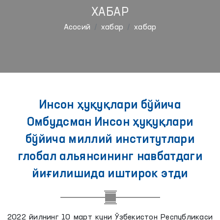
ХАБАР
Aсосий
хабар
хабар
Инсон ҳуқуқлари бўйича
Омбудсман Инсон ҳуқуқлари
бўйича миллий институтлари
глобал альянсининг навбатдаги
йиғилишида иштирок этди
2022 йилнинг 10 март куни Ўзбекистон Республикаси