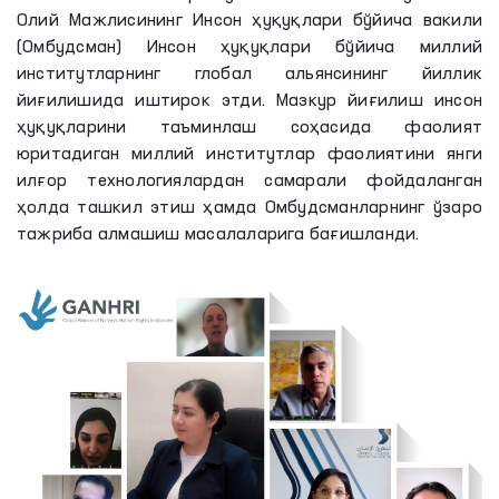
Олий Мажлисининг Инсон ҳуқуқлари бўйича вакили
(Омбудсман) Инсон ҳуқуқлари бўйича миллий
институтларнинг глобал альянсининг йиллик
йиғилишида иштирок этди. Мазкур йиғилиш инсон
ҳуқуқларини таъминлаш соҳасида фаолият
юритадиган миллий институтлар фаолиятини янги
илғор технологиялардан самарали фойдаланган
ҳолда ташкил этиш ҳамда Омбудсманларнинг ўзаро
тажриба алмашиш масалаларига бағишланди.