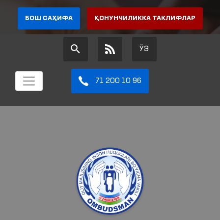
БОШ САҲИФА
ҚОНУНЧИЛИККА ТАКЛИФЛАР
ЎЗ
71 200 10 96