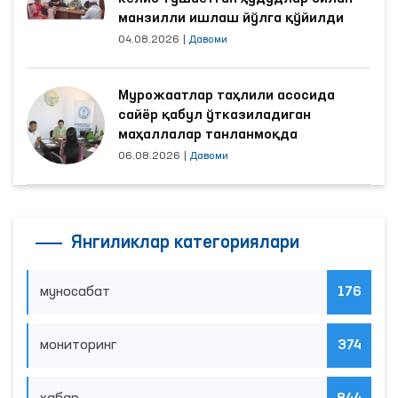
манзилли ишлаш йўлга қўйилди
04.08.2026
|
Давоми
Мурожаатлар таҳлили асосида
сайёр қабул ўтказиладиган
маҳаллалар танланмоқда
06.08.2026
|
Давоми
Янгиликлар категориялари
муносабат
176
мониторинг
374