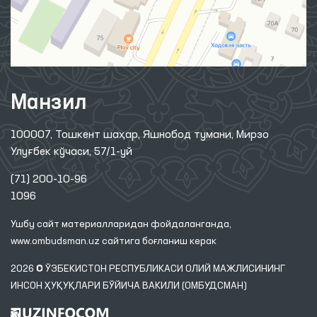
Манзил
100007, Тошкент шаҳар, Яшнобод тумани, Мирзо
Улуғбек кўчаси, 57/1-уй
(71) 200-10-96
1096
Ушбу сайт материалларидан фойдаланганда,
www.ombudsman.uz
сайтига боғланиш керак
2026 © ЎЗБЕКИСТОН РЕСПУБЛИКАСИ ОЛИЙ МАЖЛИСИНИНГ
ИНСОН ҲУҚУҚЛАРИ БЎЙИЧА ВАКИЛИ (ОМБУДСМАН)