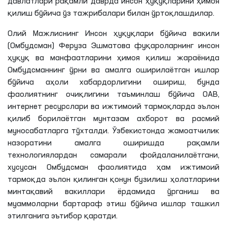
давлатлари рақамли даврда инсон ҳуқуқларини ҳимоя
қилиш бўйича ўз тажрибалари билан ўртоқлашдилар.
Олий Мажлиснинг Инсон ҳуқуқлари бўйича вакили
(Омбудсман) Феруза Эшматова фуқароларнинг инсон
ҳуқуқ ва манфаатларини ҳимоя қилиш жараёнида
Омбудсманнинг ўрни ва амалга оширилаётган ишлар
бўйича аҳоли хабардорлигини ошириш, бунда
фаолиятнинг очиқлигини таъминлаш бўйича ОАВ,
интернет ресурслари ва ижтимоий тармоқларда эълон
қилиб борилаётган мунтазам ахборот ва расмий
муносабатларга тўхталди. Ўзбекистонда жамоатчилик
назоратини амалга оширишда рақамли
технологиялардан самарали фойдаланилаётгани,
хусусан Омбудсман фаолиятида ҳам ижтимоий
тармоқда эълон қилинган қонун бузилиш ҳолатларини
минтақавий вакиллари ёрдамида ўрганиш ва
муаммоларни бартараф этиш бўйича ишлар ташкил
этилганига эътибор қаратди.