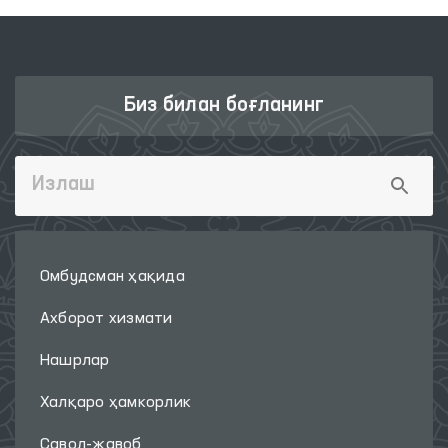
Биз билан боғланинг
Омбудсман ҳақида
Ахборот хизмати
Нашрлар
Халқаро ҳамкорлик
Савол-жавоб