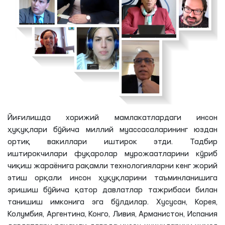
Йиғилишда хорижий мамлакатлардаги инсон
ҳуқуқлари бўйича миллий муассасаларининг юздан
ортиқ вакиллари иштирок этди. Тадбир
иштирокчилари фуқаролар мурожаатларини кўриб
чиқиш жараёнига рақамли технологияларни кенг жорий
этиш орқали инсон ҳуқуқларини таъминланишига
эришиш бўйича қатор давлатлар тажрибаси билан
танишиш имконига эга бўлдилар. Хусусан, Корея,
Колумбия, Аргентина, Конго, Ливия, Арманистон, Испания