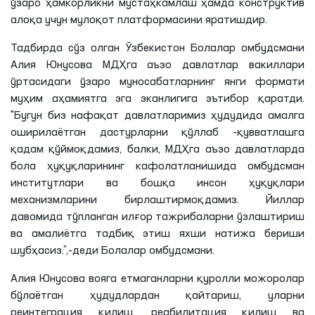
ўзаро ҳамкорликни мустаҳкамлаш ҳамда конструктив
алоқа учун мулоқот платформасини яратишдир.
Тадбирда сўз олган Ўзбекистон Болалар омбудсмани
Алия Юнусова МДҲга аъзо давлатлар вакиллари
ўртасидаги ўзаро муносабатларнинг янги формати
муҳим аҳамиятга эга эканлигига эътибор қаратди.
"Бугун биз нафақат давлатларимиз ҳудудида амалга
оширилаётган дастурларни қўллаб -қувватлашга
қадам қўймоқдамиз, балки, МДҲга аъзо давлатларда
бола ҳуқуқларининг кафолатланишида омбудсман
институтлари ва бошқа инсон ҳуқуқлари
механизмларини бирлаштирмоқдамиз. Йиллар
давомида тўпланган илғор тажрибаларни ўзлаштириш
ва амалиётга тадбиқ этиш яхши натижа бериши
шубҳасиз.”,-деди Болалар омбудсмани.
Алия Юнусова вояга етмаганларни қуролли можоролар
бўлаётган ҳудудлардан қайтариш, уларни
реинтеграция қилиш, реабилитация қилиш ва