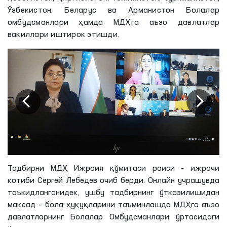
Ўзбекистон, Беларус ва Aрманистон Болалар
омбудсманлари ҳамда МДҲга аъзо давлатлар
вакиллари иштирок этишди.
Тадбирни МДҲ Ижроия қўмитаси раиси - ижрочи
котиби Сергей Лебедев очиб берди. Онлайн учрашувда
таъкидланганидек, ушбу тадбирнинг ўтказилишидан
мақсад – бола ҳуқуқларини таъминлашда МДҲга аъзо
давлатларнинг Болалар Омбудсманлари ўртасидаги