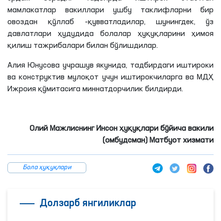
мамлакатлар вакиллари ушбу таклифларни бир
овоздан қўллаб -қувватладилар, шунингдек, ўз
давлатлари ҳудудида болалар ҳуқуқларини ҳимоя
қилиш тажрибалари билан бўлишдилар.
Алия Юнусова учрашув якунида, тадбирдаги иштироки
ва конструктив мулоқот учун иштирокчиларга ва МДҲ
Ижроия қўмитасига миннатдорчилик билдирди.
Олий Мажлиснинг Инсон ҳуқуқлари бўйича вакили
(омбудсман) Матбуот хизмати
Бола ҳуқуқлари
Долзарб янгиликлар