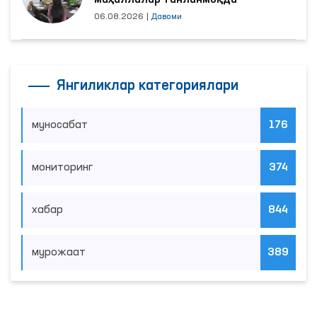
маҳаллалар танланмоқда
06.08.2026
|
Давоми
Янгиликлар категориялари
муносабат
176
мониторинг
374
хабар
844
мурожаат
389