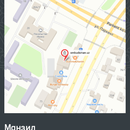
Манзил