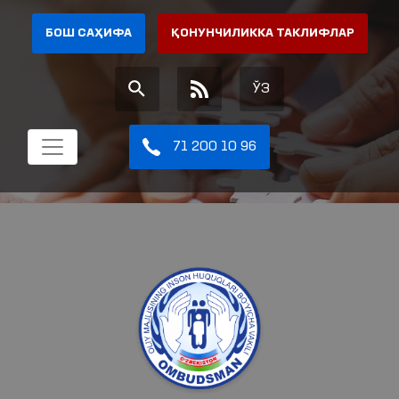
БОШ САҲИФА
ҚОНУНЧИЛИККА ТАКЛИФЛАР
ЎЗ
71 200 10 96