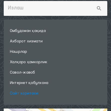
Омбудсман ҳақида
Ахборот хизмати
Нашрлар
Халқаро ҳамкорлик
Савол-жавоб
Интернет қабулхона
Сайт харитаси