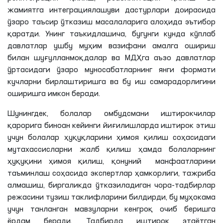
жамиятга интеграциялашуви дастурлари доирасида
ўзаро таъсир ўтказиш масалаларига алоҳида эътибор
қаратди. Унинг таъкидлашича, бугунги кунда кўплаб
давлатлар ушбу муҳим вазифани амалга ошириш
билан шуғулланмоқдалар ва МДҲга аъзо давлатлар
ўртасидаги ўзаро муносабатларнинг янги формати
кучларни бирлаштиришга ва бу иш самарадорлигини
оширишга имкон беради.
Шунингдек, болалар омбудсмани иштирокчилар
қарорига биноан кейинги йиғилишларда иштирок этиш
учун болалар ҳуқуқларини ҳимоя қилиш соҳасидаги
мутахассисларни жалб қилиш ҳамда болаларнинг
ҳуқуқини ҳимоя қилиш, қонуний манфаатларини
таъминлаш соҳасида экспертлар ҳамкорлиги, тажриба
алмашиш, биргаликда ўтказиладиган чора-тадбирлар
режасини тузиш таклифларини билдирди, бу муҳокама
учун танланган мавзуларни кенгроқ очиб беришга
ёрдам беради. Тадбирда иштирок этаётган