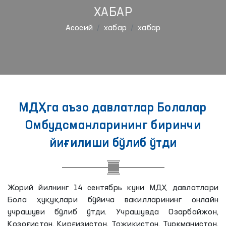
ХАБАР
Aсосий
хабар
хабар
МДҲга аъзо давлатлар Болалар
Омбудсманларининг биринчи
йиғилиши бўлиб ўтди
Жорий йилнинг 14 сентябрь куни МДҲ давлатлари
Бола ҳуқуқлари бўйича вакилларининг онлайн
учрашуви бўлиб ўтди. Учрашувда Озарбайжон,
Қозоғистон, Қирғизистон, Тожикистон, Туркманистон,