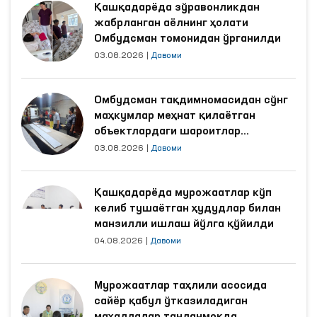
Қашқадарёда зўравонликдан
жабрланган аёлнинг ҳолати
Омбудсман томонидан ўрганилди
03.08.2026
|
Давоми
Омбудсман тақдимномасидан сўнг
маҳкумлар меҳнат қилаётган
объектлардаги шароитлар
яхшиланди
03.08.2026
|
Давоми
Қашқадарёда мурожаатлар кўп
келиб тушаётган ҳудудлар билан
манзилли ишлаш йўлга қўйилди
04.08.2026
|
Давоми
Мурожаатлар таҳлили асосида
сайёр қабул ўтказиладиган