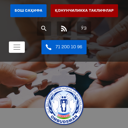
БОШ САҲИФА
ҚОНУНЧИЛИККА ТАКЛИФЛАР
ЎЗ
71 200 10 96