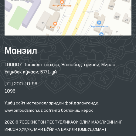
Манзил
100007, Тошкент шаҳар, Яшнобод тумани, Мирзо
Улуғбек кўчаси, 57/1-уй
(71) 200-10-96
1096
Ушбу сайт материалларидан фойдаланганда,
www.ombudsman.uz
сайтига боғланиш керак
2026 © ЎЗБЕКИСТОН РЕСПУБЛИКАСИ ОЛИЙ МАЖЛИСИНИНГ
ИНСОН ҲУҚУҚЛАРИ БЎЙИЧА ВАКИЛИ (ОМБУДСМАН)