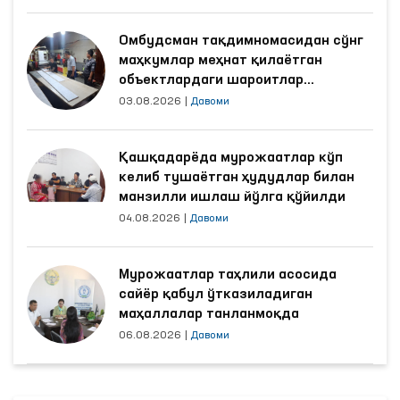
Омбудсман тақдимномасидан сўнг
маҳкумлар меҳнат қилаётган
объектлардаги шароитлар
яхшиланди
03.08.2026
|
Давоми
Қашқадарёда мурожаатлар кўп
келиб тушаётган ҳудудлар билан
манзилли ишлаш йўлга қўйилди
04.08.2026
|
Давоми
Мурожаатлар таҳлили асосида
сайёр қабул ўтказиладиган
маҳаллалар танланмоқда
06.08.2026
|
Давоми