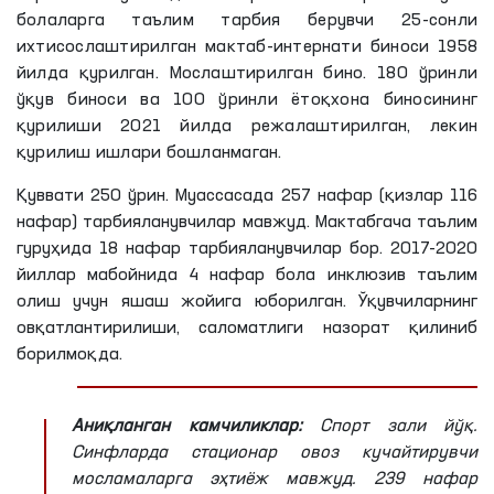
болаларга таълим тарбия берувчи 25-сонли
ихтисослаштирилган мактаб-интернати биноси 1958
йилда қурилган. Мослаштирилган бино. 180 ўринли
ўқув биноси ва 100 ўринли ётоқхона биносининг
қурилиши 2021 йилда режалаштирилган, лекин
қурилиш ишлари бошланмаган.
Қуввати 250 ўрин. Муассасада 257 нафар (қизлар 116
нафар) тарбияланувчилар мавжуд. Мактабгача таълим
гуруҳида 18 нафар тарбияланувчилар бор. 2017-2020
йиллар мабойнида 4 нафар бола инклюзив таълим
олиш учун яшаш жойига юборилган. Ўқувчиларнинг
овқатлантирилиши, саломатлиги назорат қилиниб
борилмоқда.
Аниқланган камчиликлар:
Спорт зали йўқ.
Синфларда стационар овоз кучайтирувчи
мосламаларга эҳтиёж мавжуд. 239 нафар