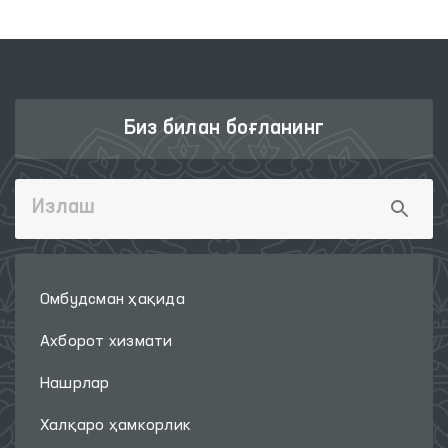
Биз билан боғланинг
Омбудсман ҳақида
Ахборот хизмати
Нашрлар
Халқаро ҳамкорлик