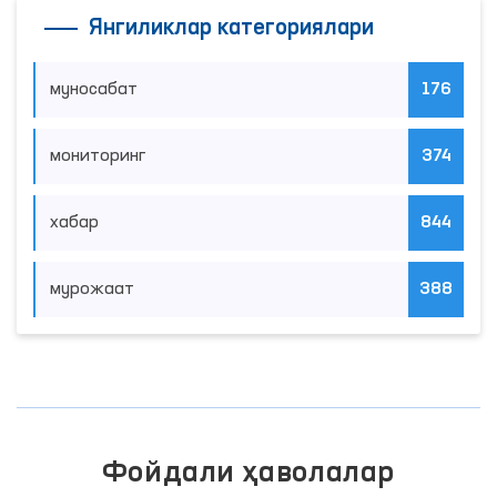
Янгиликлар категориялари
муносабат
176
мониторинг
374
хабар
844
мурожаат
388
Фойдали ҳаволалар