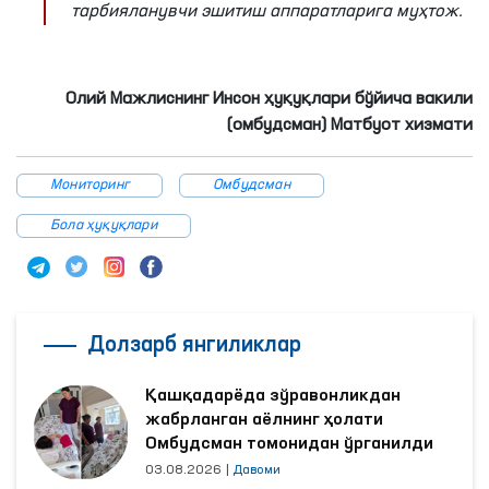
тарбияланувчи эшитиш аппаратларига муҳтож.
Олий Мажлиснинг Инсон ҳуқуқлари бўйича вакили
(омбудсман) Матбуот хизмати
Мониторинг
Омбудсман
Бола ҳуқуқлари
Долзарб янгиликлар
Қашқадарёда зўравонликдан
жабрланган аёлнинг ҳолати
Омбудсман томонидан ўрганилди
03.08.2026
|
Давоми