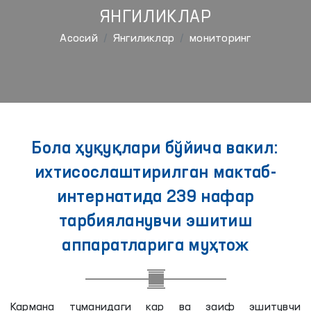
ЯНГИЛИКЛАР
Aсосий
Янгиликлар
мониторинг
Бола ҳуқуқлари бўйича вакил:
ихтисослаштирилган мактаб-
интернатида 239 нафар
тарбияланувчи эшитиш
аппаратларига муҳтож
Кармана туманидаги кар ва заиф эшитувчи