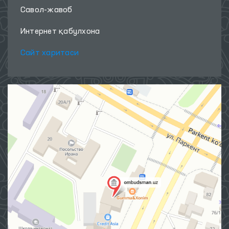
Савол-жавоб
Интернет қабулхона
Сайт харитаси