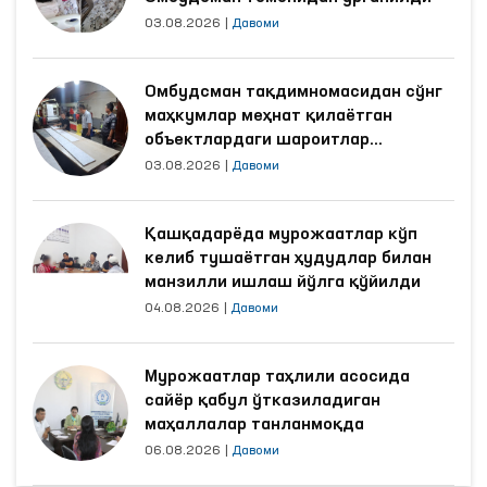
03.08.2026
|
Давоми
Омбудсман тақдимномасидан сўнг
маҳкумлар меҳнат қилаётган
объектлардаги шароитлар
яхшиланди
03.08.2026
|
Давоми
Қашқадарёда мурожаатлар кўп
келиб тушаётган ҳудудлар билан
манзилли ишлаш йўлга қўйилди
04.08.2026
|
Давоми
Мурожаатлар таҳлили асосида
сайёр қабул ўтказиладиган
маҳаллалар танланмоқда
06.08.2026
|
Давоми