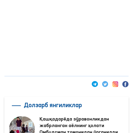
Долзарб янгиликлар
Қашқадарёда зўравонликдан
жабрланган аёлнинг ҳолати
Омбудсман томонидан ўрганилди