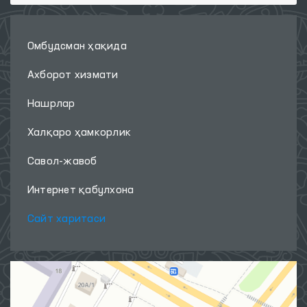
Омбудсман ҳақида
Ахборот хизмати
Нашрлар
Халқаро ҳамкорлик
Савол-жавоб
Интернет қабулхона
Сайт харитаси