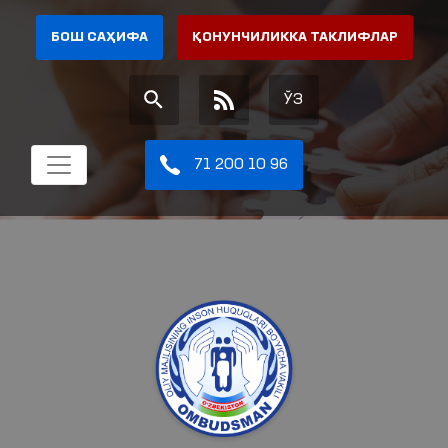
БОШ САҲИФА
ҚОНУНЧИЛИККА ТАКЛИФЛАР
ЎЗ
71 200 10 96