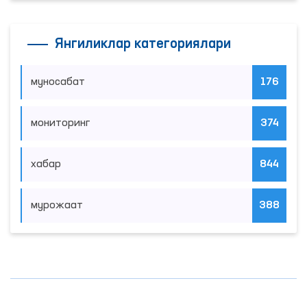
Янгиликлар категориялари
муносабат
176
мониторинг
374
хабар
844
мурожаат
388