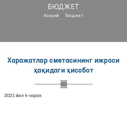
БЮДЖЕТ
Aсосий
Бюджет
Харажатлар сметасининг ижроси
ҳақидаги ҳисобот
2021 йил 4-чорак