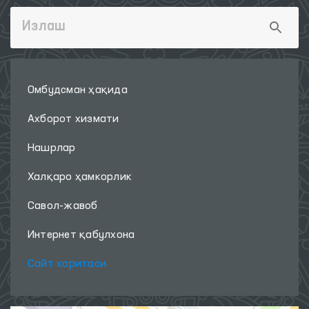
Омбудсман ҳақида
Ахборот хизмати
Нашрлар
Халқаро ҳамкорлик
Савол-жавоб
Интернет қабулхона
Сайт харитаси