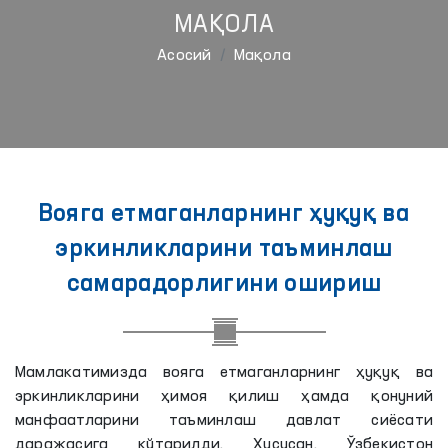
МАҚОЛА
Aсосий
Мақола
Вояга етмаганларнинг ҳуқуқ ва
эркинликларини таъминлаш
самарадорлигини ошириш
Мамлакатимизда вояга етмаганларнинг ҳуқуқ ва
эркинликларини ҳимоя қилиш ҳамда қонуний
манфаатларини таъминлаш давлат сиёсати
даражасига кўтарилди. Хусусан, Ўзбекистон