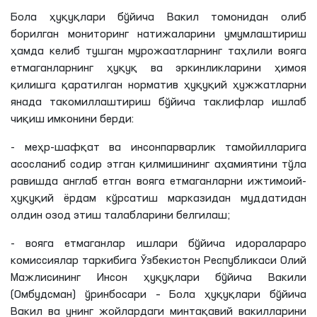
Бола ҳуқуқлари бўйича Вакил томонидан олиб
борилган мониторинг натижаларини умумлаштириш
ҳамда келиб тушган мурожаатларнинг таҳлили вояга
етмаганларнинг ҳуқуқ ва эркинликларини ҳимоя
қилишга қаратилган норматив ҳуқуқий ҳужжатларни
янада такомиллаштириш бўйича таклифлар ишлаб
чиқиш имконини берди:
- меҳр-шафқат ва инсонпарварлик тамойилларига
асосланиб содир этган қилмишининг аҳамиятини тўла
равишда англаб етган вояга етмаганларни ижтимоий-
ҳуқуқий ёрдам кўрсатиш марказидан муддатидан
олдин озод этиш талабларини белгилаш;
- вояга етмаганлар ишлари бўйича идоралараро
комиссиялар таркибига Ўзбекистон Республикаси Олий
Мажлисининг Инсон ҳуқуқлари бўйича Вакили
(Омбудсман) ўринбосари – Бола ҳуқуқлари бўйича
Вакил ва унинг жойлардаги минтақавий вакилларини