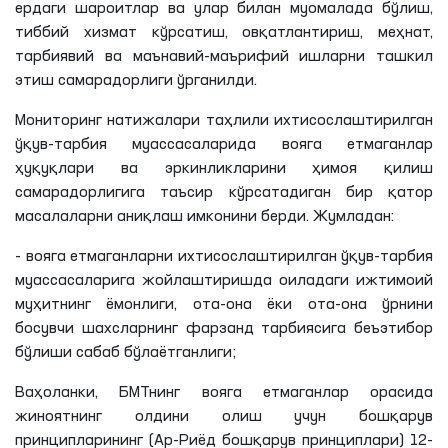
ердаги шароитлар ва улар билан муомалада бўлиш,
тиббий хизмат кўрсатиш, овқатлантириш, меҳнат,
тарбиявий ва маънавий-маърифий ишларни ташкил
этиш самарадорлиги ўрганилди.
Мониторинг натижалари таҳлили ихтисослаштирилган
ўқув-тарбия муассасаларида вояга етмаганлар
ҳуқуқлари ва эркинликларини ҳимоя қилиш
самарадорлигига таъсир кўрсатадиган бир қатор
масалаларни аниқлаш имконини берди. Жумладан:
- вояга етмаганларни ихтисослаштирилган ўқув-тарбия
муассасаларига жойлаштиришда оиладаги ижтимоий
муҳитнинг ёмонлиги, ота-она ёки ота-она ўрнини
босувчи шахсларнинг фарзанд тарбиясига беъэтибор
бўлиши сабаб бўлаётганлиги;
Ваҳоланки, БМТнинг вояга етмаганлар орасида
жиноятнинг олдини олиш учун бошқарув
принципларининг (Ар-Риёд бошқарув принциплари) 12-