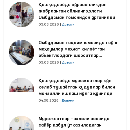
Қашқадарёда зўравонликдан
жабрланган аёлнинг ҳолати
Омбудсман томонидан ўрганилди
03.08.2026
|
Давоми
Омбудсман тақдимномасидан сўнг
маҳкумлар меҳнат қилаётган
объектлардаги шароитлар
яхшиланди
03.08.2026
|
Давоми
Қашқадарёда мурожаатлар кўп
келиб тушаётган ҳудудлар билан
манзилли ишлаш йўлга қўйилди
04.08.2026
|
Давоми
Мурожаатлар таҳлили асосида
сайёр қабул ўтказиладиган