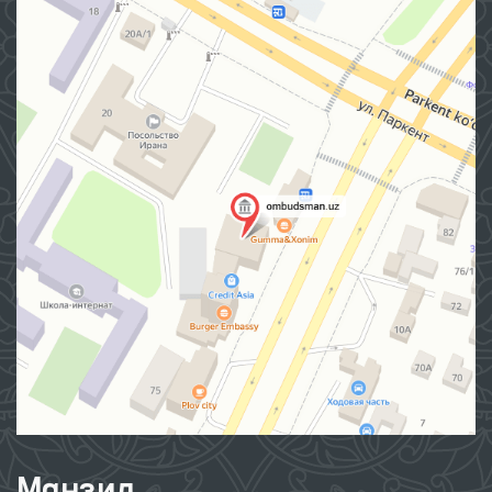
Манзил