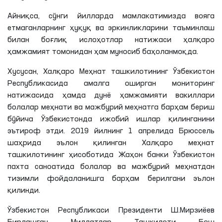
Айниқса, сўнги йилларда мамлакатимизда вояга
етмаганларнинг ҳуқуқ ва эркинликларини таъминлаш
билан боғлиқ ислоҳотлар натижаси ҳалқаро
ҳамжамият томонидан ҳам муносиб баҳоланмоқда.
Хусусан, Халқаро Меҳнат ташкилотининг Ўзбекистон
Республикасида амалга оширган мониторинг
натижасида ҳамда дунё ҳамжамияти вакиллари
болалар меҳнати ва мажбурий меҳнатга барҳам бериш
бўйича Ўзбекистонда ижобий ишлар қилинганини
эътироф этди. 2019 йилнинг 1 апрелида Брюссель
шаҳрида эълон қилинган Халқаро меҳнат
ташкилотининг ҳисоботида Жаҳон банки Ўзбекистон
пахта саноатида болалар ва мажбурий меҳнатдан
тизимли фойдаланишга барҳам берилгани эълон
қилинди.
Ўзбекистон Республикаси Президенти Ш.Мирзиёев