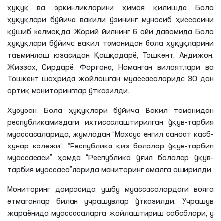
ҳуқуқ ва эркинликларини ҳимоя қилишда Бола
ҳуқуқлари бўйича вакили ўзининг муносиб ҳиссасини
қўшиб келмоқда. Жорий йилнинг 6 ойи давомида Бола
ҳуқуқлари бўйича вакил томонидан бола ҳуқуқларини
таъминлаш юзасидан Қашқадарё, Тошкент, Андижон,
Жиззах, Сирдарё, Фарғона, Наманган вилоятлари ва
Тошкент шаҳрида жойлашган муассасаларида 30 дан
ортиқ мониторинглар ўтказилди.
Хусусан, Бола ҳуқуқлари бўйича Вакил томонидан
республикамиздаги ихтисослаштирилган ўқув-тарбия
муассасаларида, жумладан “Махсус енгил саноат касб-
ҳунар колежи”, “Республика қиз болалар ўқув-тарбия
муассасаси” ҳамда “Республика ўғил болалар ўқув-
тарбия муассаса”ларида мониторинг амалга оширилди.
Мониторинг доирасида ушбу муассасалардаги вояга
етмаганлар билан учрашувлар ўтказилди. Учрашув
жараёнида муассасаларга жойлаштириш сабаблари, у