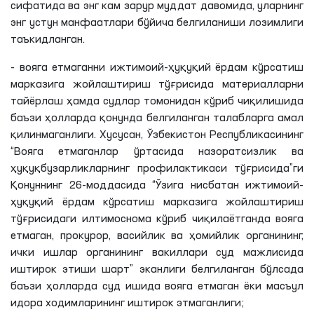
сифатида ва энг кам зарур муддат давомида, уларнинг
энг устун манфаатлари бўйича белгиланиши лозимлиги
таъкидланган.
- вояга етмаганни ижтимоий-ҳуқуқий ёрдам кўрсатиш
марказига жойлаштириш тўғрисида материалларни
тайёрлаш ҳамда судлар томонидан кўриб чиқилишида
баъзи ҳолларда қонунда белгиланган талабларга амал
қилинмаганлиги. Хусусан, Ўзбекистон Республикасининг
“Вояга етмаганлар ўртасида назоратсизлик ва
ҳуқуқбузарликларнинг профилактикаси тўғрисида”ги
Қонуннинг 26-моддасида “Ўзига нисбатан ижтимоий-
ҳуқуқий ёрдам кўрсатиш марказига жойлаштириш
тўғрисидаги илтимоснома кўриб чиқилаётганда вояга
етмаган, прокурор, васийлик ва ҳомийлик органининг,
ички ишлар органининг вакиллари суд мажлисида
иштирок этиши шарт” эканлиги белгиланган бўлсада
баъзи ҳолларда суд ишида вояга етмаган ёки масъул
идора ходимларининг иштирок этмаганлиги;