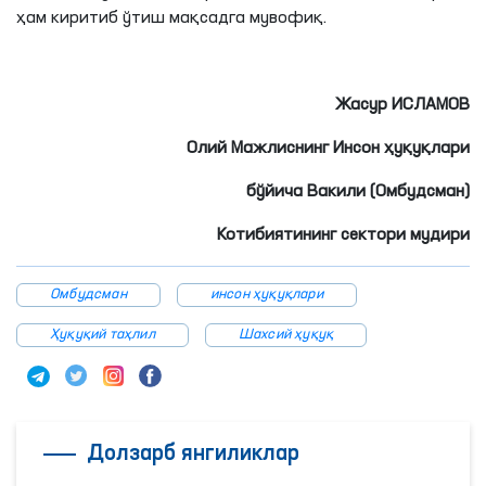
ҳам киритиб ўтиш мақсадга мувофиқ.
Жасур ИСЛАМОВ
Олий Мажлиснинг Инсон ҳуқуқлари
бўйича Вакили (Омбудсман)
Котибиятининг сектори мудири
Омбудсман
инсон ҳуқуқлари
Ҳуқуқий таҳлил
Шахсий ҳуқуқ
Долзарб янгиликлар