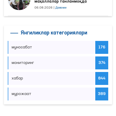
маҳаллалар танланмоқда
06.08.2026
|
Давоми
Янгиликлар категориялари
муносабат
176
мониторинг
374
хабар
844
мурожаат
389