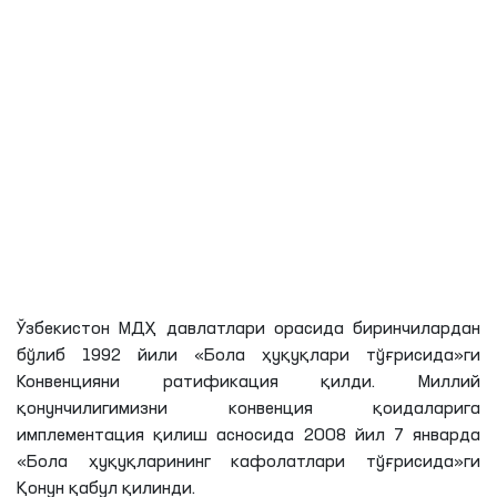
Ўзбекистон МДҲ давлатлари орасида биринчилардан
бўлиб 1992 йили «Бола ҳуқуқлари тўғрисида»ги
Конвенцияни ратификация қилди. Миллий
қонунчилигимизни конвенция қоидаларига
имплементация қилиш асносида 2008 йил 7 январда
«Бола ҳуқуқларининг кафолатлари тўғрисида»ги
Қонун қабул қилинди.