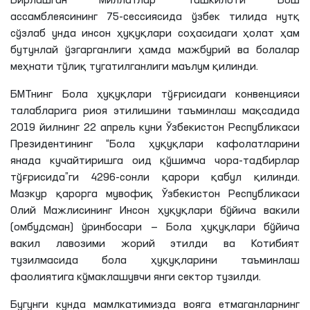
Бирлашган Миллатлар Ташкилоти Бош
ассамблеясининг 75-сессиясида ўзбек тилида нутқ
сўзлаб унда инсон ҳуқуқлари соҳасидаги ҳолат ҳам
бутунлай ўзгарганлиги ҳамда мажбурий ва болалар
меҳнати тўлиқ тугатилганлиги маълум қилинди.
БМТнинг Бола ҳуқуқлари тўғрисидаги конвенцияси
талабларига риоя этилишини таъминлаш мақсадида
2019 йилнинг 22 апрель куни Ўзбекистон Республикаси
Президентининг “Бола ҳуқуқлари кафолатларини
янада кучайтиришга оид қўшимча чора-тадбирлар
тўғрисида”ги 4296-сонли қарори қабул қилинди.
Мазкур қарорга мувофиқ Ўзбекистон Республикаси
Олий Мажлисининг Инсон ҳуқуқлари бўйича вакили
(омбудсман) ўринбосари — Бола ҳуқуқлари бўйича
вакил лавозими жорий этилди ва Котибият
тузилмасида бола ҳуқуқларини таъминлаш
фаолиятига кўмаклашувчи янги сектор тузилди.
Бугунги кунда мамлкатимизда вояга етмаганларнинг