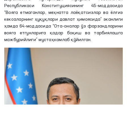
Республикаси Конституциясининг 45-моддасида
“Вояга етмаганлар, меҳнатга лаёқатсизлар ва ёлғиз
кексаларнинг ҳуқуқлари давлат ҳимоясида” эканлиги
ҳамда 64-моддасида “Ота-оналар ўз фарзандларини
вояга етгунларига қадар боқиш ва тарбиялашга
мажбурийлиги” мустаҳкамлаб қўйилган.