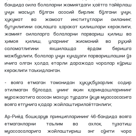
бандида оила болаларни жамиятдаги ҳаётга тайёрлаш
учун масъул бўлган асосий бирлик бўлгани учун,
ҳукумат ва жамоат институтлари оиланинг,
бутунлигини сақлашга ҳаракат қилишлари кераклиги,
жамият оилаларга болаларни парвариш қилиш ва
ҳимоя қилиш, уларнинг жисмоний ва руҳий
саломатлигини яхшилашда ёрдам беришга
мажбурлиги, болалар учун кундузги парваришлашни ўз
ичига олган ҳолда, етарли даражада чоралар кўриш
кераклиги таъкидланган.
- вояга етмаган томонидан ҳуқуқбузарлик содир
этилмаган бўлсада, унинг яқин қариндошларининг
мурожаатига асосан махсус турдаги ўқув муассасасига
вояга етгунига қадар жойлаштирилаётганлиги;
Ар-Риёд бошқарув принципларининг 46-бандида вояга
етмаганларни таълим ва ахлоқ тузатиш
муассасаларига жойлаштириш энг сўнгги чора