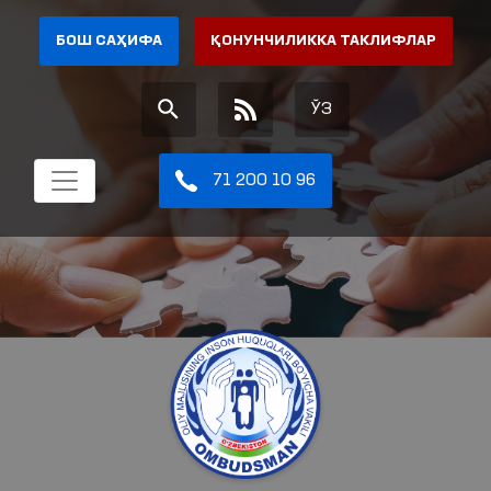
БОШ САҲИФА
ҚОНУНЧИЛИККА ТАКЛИФЛАР
ЎЗ
71 200 10 96