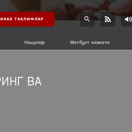
ИККА ТАКЛИФЛАР
Нашрлар
Матбуот хизмати
ИНГ ВА