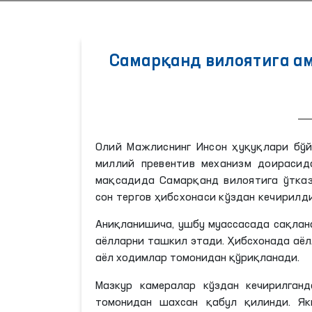
Самарқанд вилоятига а
Олий Мажлиснинг Инсон ҳуқуқлари бўй
миллий превентив механизм доирасид
мақсадида Самарқанд вилоятига ўтказ
сон тергов ҳибсхонаси кўздан кечирилди
Аниқланишича, ушбу муассасада сақлан
аёлларни ташкил этади. Ҳибсхонада аёл
аёл ходимлар томонидан қўриқланади.
Мазкур камералар кўздан кечирилган
томонидан шахсан қабул қилинди. Як