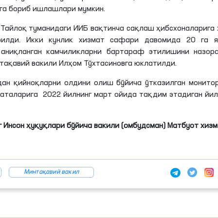
га бориб ишлашлари мумкин.
 Тайлоқ туманидаги ИИБ вақтинча сақлаш ҳибсхоналарига
илди. Икки кунлик хизмат сафари давомида 20 га я
, аниқланган камчиликларни бартараф этилишини назора
тақавий вакили Илҳом Тўхтасиновга юклатилди.
ан қийноқларни олдини олиш бўйича ўтказилган монито
аталарига 2022 йилнинг март ойида тақдим этадиган йи
 Инсон ҳуқуқлари бўйича вакили (омбудсман) Матбуот хиз
Минтақавий вакил