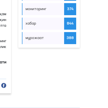
мониторинг
374
 ҳам
қин
хабар
844
тга
мурожаат
388
ринг
ллик
мати