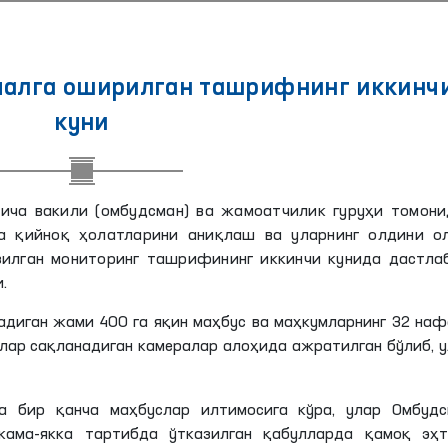
малга оширилган ташрифнинг иккинч
куни
ича вакили (омбудсман) ва жамоатчилик гуруҳи томони
а қийноқ ҳолатларини аниқлаш ва уларнинг олдини о
илган мониторинг ташрифининг иккинчи кунида дастлаб
.
адиган жами 400 га яқин маҳбус ва маҳкумларнинг 32 на
лар сақланадиган камералар алоҳида ажратилган бўлиб, 
да бир қанча маҳбуслар илтимосига кўра, улар Омбудс
кама-якка тартибда ўтказилган қабулларда қамоқ эҳт