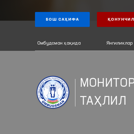
БОШ САҲИФА
ҚОНУНЧИЛ
Омбудсман ҳақида
Янгиликлар
МОНИТОР
ТАҲЛИЛ