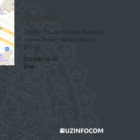
Манзил
100007, Тошкент шаҳар, Яшнобод
тумани, Мирзо Улуғбек кўчаси,
57/1-уй
(71) 200-10-96
1096