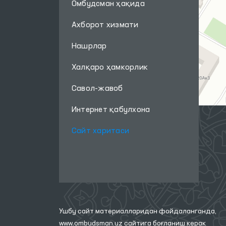
Омбудсман ҳақида
Ахборот хизмати
Нашрлар
Халқаро ҳамкорлик
Савол-жавоб
Интернет қабулхона
Сайт харитаси
Ушбу сайт материалларидан фойдаланганда,
www.ombudsman.uz
сайтига боғланиш керак