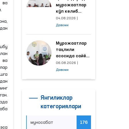
 ва
мурожаатлар
.
кўп келиб
тушаётган
04.08.2026
|
она,
ҳудудлар
Давоми
здан
билан
манзилли
ишлаш йўлга
Мурожаатлар
шбу
қўйилди
таҳлили
лан
асосида сайёр
 ва
қабул
06.08.2026
|
тлар
ўтказиладиган
Давоми
шга
маҳаллалар
дан
танланмоқда
нинг
ан.
Янгиликлар
ада
категориялари
аба
муносабат
176
 эса