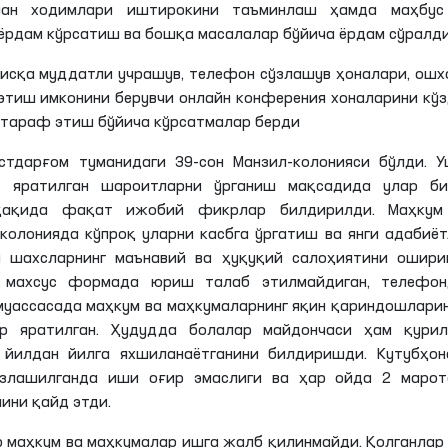
сман ходимлари иштирокини таъминлаш ҳамда маҳбус
ёрдам кўрсатиш ва бошқа масалалар бўйича ёрдам сўралди
исқа муддатли учрашув, телефон сўзлашув ҳоналари, ошх
этиш имконини берувчи онлайн конферения хоналарини кў
ртараф этиш бўйича кўрсатмалар берди
стдарғом туманидаги 39-сон Манзил-колонияси бўлди. У
н яратилган шароитларни ўрганиш мақсадида улар би
 ҳақида фақат ижобий фикрлар билдирилди. Маҳкум
-колонияда кўпроқ уларни касбга ўргатиш ва янги адабиё
н шахсларнинг маънавий ва ҳуқуқий салоҳиятини ошири
, махсус формада юриш талаб этилмайдиган, телефон
уассасада маҳкум ва маҳкумаларнинг яқин қариндошлари
 яратилган. Ҳудудда болалар майдончаси ҳам қурилг
 йилдан йилга яхшиланаётганини билдиришди. Кутубҳон
злашилганда иши оғир эмаслиги ва ҳар ойда 2 марот
ини қайд этди.
р маҳкум ва маҳкумалар ишга жалб қилинмайди. Қолганлар