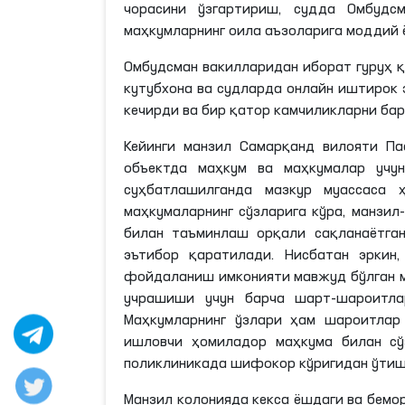
чорасини ўзгартириш, судда Омбуд
маҳкумларнинг оила аъзоларига моддий 
Омбудсман вакилларидан иборат гуруҳ қ
кутубхона ва судларда онлайн иштирок 
кечирди ва бир қатор камчиликларни ба
Кейинги манзил Самарқанд вилояти Па
объектда маҳкум ва маҳкумалар учу
суҳбатлашилганда мазкур муассаса
маҳкумаларнинг сўзларига кўра, манзил
билан таъминлаш орқали сақланаётга
эътибор қаратилади. Нисбатан эркин
фойдаланиш имконияти мавжуд бўлган м
учрашиши учун барча шарт-шароитлар
Маҳкумларнинг ўзлари ҳам шароитлар
ишловчи ҳомиладор маҳкума билан сў
поликлиникада шифокор кўригидан ўтиш
Манзил колонияда кекса ёшдаги ва бемо