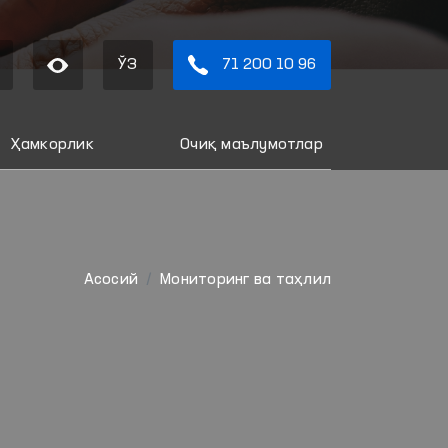
ЎЗ
71 200 10 96
Ҳамкорлик
Очиқ маълумотлар
Aсосий
Мониторинг ва таҳлил