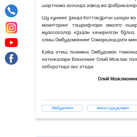
шартнома асосида завод ва фабрикалар
Шу куннинг ўзида Каттақўрғон шаҳри ва
мониторинг ташрифлари амалга ошир
муассасалар кўздан кечирилган бўлса
олиш Омбудсманнинг Самарқанддаги мин
Қайд этиш лозимки, Омбудсман томонид
натижалари Вакилнинг Олий Мажлис пал
ахборотида акс этади.
Олий Мажлиснинг
Омбудсман
инсон ҳуқуқлари