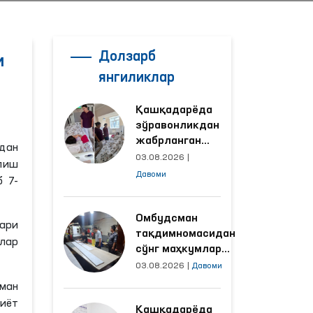
Долзарб
и
янгиликлар
Қашқадарёда
зўравонликдан
жабрланган
дан
аёлнинг ҳолати
03.08.2026
|
лиш
Омбудсман
Давоми
 7-
томонидан
ўрганилди
Омбудсман
фари
тақдимномасидан
улар
сўнг маҳкумлар
меҳнат қилаётган
03.08.2026
|
Давоми
объектлардаги
ман
шароитлар
иёт
Қашқадарёда
яхшиланди