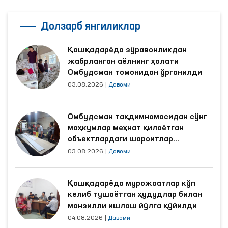
Долзарб янгиликлар
Қашқадарёда зўравонликдан
жабрланган аёлнинг ҳолати
Омбудсман томонидан ўрганилди
03.08.2026
|
Давоми
Омбудсман тақдимномасидан сўнг
маҳкумлар меҳнат қилаётган
объектлардаги шароитлар
яхшиланди
03.08.2026
|
Давоми
Қашқадарёда мурожаатлар кўп
келиб тушаётган ҳудудлар билан
манзилли ишлаш йўлга қўйилди
04.08.2026
|
Давоми