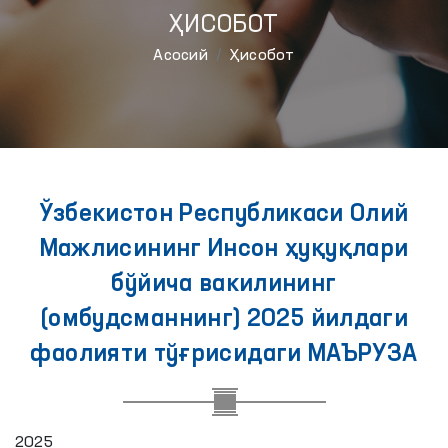
ҲИСОБОТ
Aсосий
Ҳисобот
Ўзбекистон Республикаси Олий
Мажлисининг Инсон ҳуқуқлари
бўйича вакилининг
(омбудсманнинг) 2025 йилдаги
фаолияти тўғрисидаги МАЪРУЗА
2025