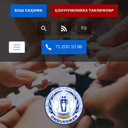
БОШ САҲИФА
ҚОНУНЧИЛИККА ТАКЛИФЛАР
ЎЗ
71 200 10 96