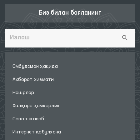
Биз билан боғланинг
Омбудсман ҳақида
Ахборот хизмати
Нашрлар
Халқаро ҳамкорлик
Савол-жавоб
Интернет қабулхона