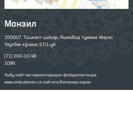
Манзил
100007, Тошкент шаҳар, Яшнобод тумани, Мирзо
Улуғбек кўчаси, 57/1-уй
(71) 200-10-96
1096
Ушбу сайт материалларидан фойдаланганда,
www.ombudsman.uz
сайтига боғланиш керак
2026 © ЎЗБЕКИСТОН РЕСПУБЛИКАСИ ОЛИЙ МАЖЛИСИНИНГ
ИНСОН ҲУҚУҚЛАРИ БЎЙИЧА ВАКИЛИ (ОМБУДСМАН)
Диққат! Агар сиз матнда хатоликларни аниқласангиз, уларни белгилаб,