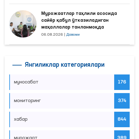
Мурожаатлар таҳлили асосида
сайёр қабул ўтказиладиган
маҳаллалар танланмоқда
06.08.2026
|
Давоми
Янгиликлар категориялари
муносабат
176
мониторинг
374
хабар
844
мурожаат
389