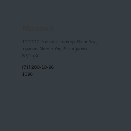
Манзил
100007, Тошкент шаҳар, Яшнобод
тумани, Мирзо Улуғбек кўчаси,
57/1-уй
(71) 200-10-96
1096