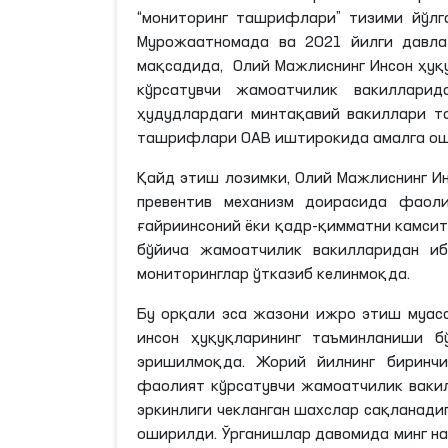
“мониторинг ташрифлари” тизими йўлг
Мурожаатномада ва 2021 йилги давла
мақсадида, Олий Мажлиснинг Инсон ҳуқу
кўрсатувчи жамоатчилик вакилларида
ҳудудлардаги минтақавий вакиллари т
ташрифлари ОАВ иштирокида амалга о
Қайд этиш лозимки, Олий Мажлиснинг Ин
превентив механизм доирасида фаол
ғайриинсоний ёки қадр-қимматни камси
бўйича жамоатчилик вакилларидан иб
мониторинглар ўтказиб келинмоқда.
Бу орқали эса жазони ижро этиш муасс
инсон ҳуқуқларининг таъминланиши б
эришилмоқда. Жорий йилнинг биринчи
фаолият кўрсатувчи жамоатчилик вакил
эркинлиги чекланган шахслар сақланади
оширилди. Ўрганишлар давомида минг н