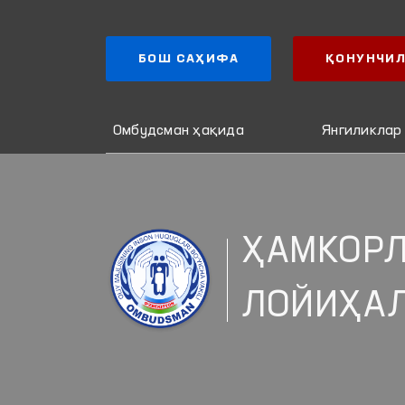
БОШ САҲИФА
ҚОНУНЧИЛ
Омбудсман ҳақида
Янгиликлар
ҲАМКОР
ЛОЙИҲА