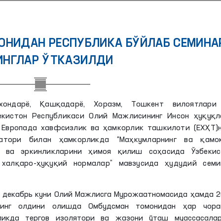
ОНИДАН РЕСПУБЛИКА БЎЙЛАБ СЕМИНА
ИНГЛАР ЎТКАЗИЛДИ
ондарё, Қашқадарё, Хоразм, Тошкент вилоятлари
екистон Республикаси Олий Мажлисининг Инсон ҳуқуқл
 Европада хавфсизлик ва ҳамкорлик ташкилоти (ЕХҲТ)н
натори билан ҳамкорликда “Маҳкумларнинг ва қамо
и ва эркинликларини ҳимоя қилиш соҳасида Ўзбекис
халқаро-ҳуқуқий нормалар” мавзусида ҳудудий семи
 декабрь куни Олий Мажлисга Мурожаатномасида ҳамда 
нинг олдини олишда Омбудсман томонидан ҳар чора
ликда тергов изолятори ва жазони ўташ муассасалар