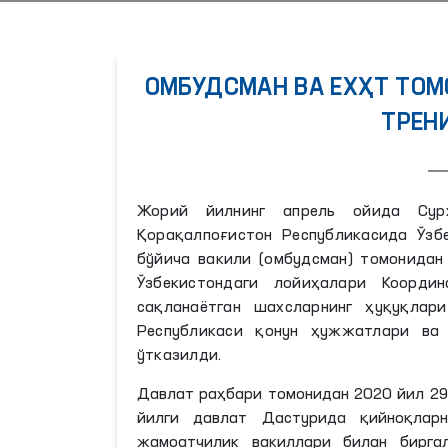
ОМБУДСМАН ВА ЕХҲТ ТОМ
ТРЕН
Жорий йилнинг апрель ойида Сурх
Қорақалпоғистон Республикасида Ўзб
бўйича вакили (омбудсман) томонидан
Ўзбекистондаги лойиҳалари Коорди
сақланаётган шахсларнинг ҳуқуқлар
Республикаси қонун ҳужжатлари ва 
ўтказилди.
Давлат раҳбари томонидан 2020 йил 29
йилги давлат Дастурида қийноқлар
жамоатчилик вакиллари билан бирга