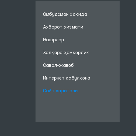
Омбудсман ҳақида
Ахборот хизмати
Нашрлар
Халқаро ҳамкорлик
Савол-жавоб
Интернет қабулхона
Сайт харитаси