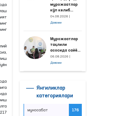
мурожаатлар
рда
кўп келиб
лаш
тушаётган
04.08.2026
|
лият
ҳудудлар
Давоми
инг
билан
инг
манзилли
ишлаш йўлга
Мурожаатлар
қўйилди
таҳлили
ллий
асосида сайёр
из,
қабул
06.08.2026
|
олиш
ўтказиладиган
Давоми
уён
маҳаллалар
танланмоқда
арда
ига
Янгиликлар
ида
категориялари
аниш
алга
муносабат
176
 217