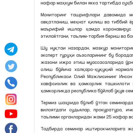
нафар маҳкум билан якка тартибда суҳб
Мониторинг ташрифлари давомида м
овқатланиш, меҳнат қилиш ва тиббий ё
маърифий ишлар ҳамда коронавирус п
этилаётгани, таълим-тарбия бериш ва бо
Шу нуқтаи назардан, мазкур монитор
эксперт гуруҳи аъзоларининг бу борада
жазони ижро этиш муассасаларида ўрна
олиш бўйича халқаро-ҳуқуқий нормал
Республикаси Олий Мажлисининг Инсон
хавфсизлик ва ҳамкорлик ташкилоти (
ҳамкорликда республика бўйлаб ўқув се
Термиз шаҳрида бўлиб ўтган семинарда
вилоятдаги судьялар, прокуратура, и
таълими органларидан жами 25 нафар в
Тадбирда семинар иштирокчиларига ж