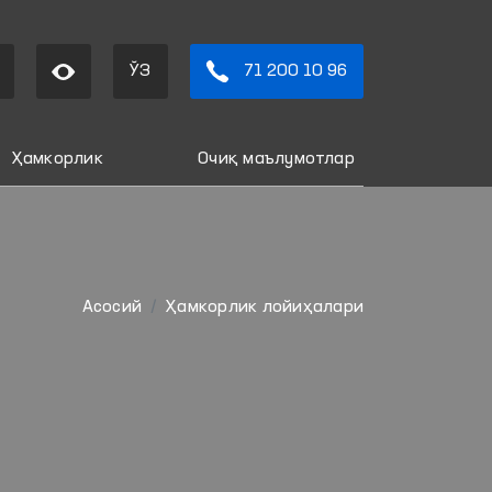
ЎЗ
71 200 10 96
Ҳамкорлик
Очиқ маълумотлар
Aсосий
Ҳамкорлик лойиҳалари