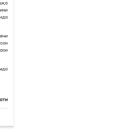
ошқа
ини
ида
вчи
нсон
баси
мда
мати