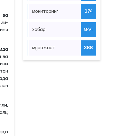
мониторинг
374
 ва
вий-
хабар
844
иоя
мурожаат
388
мда
и ва
дини
тон
ада
лан
или,
алқ
ққа