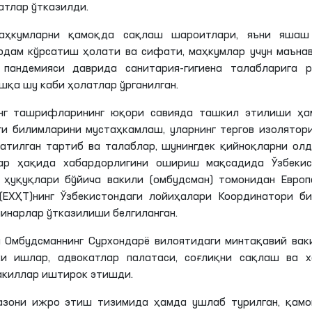
атлар ўтказилди.
аҳкумларни қамоқда сақлаш шароитлари, яъни яшаш
рдам кўрсатиш ҳолати ва сифати, маҳкумлар учун маъна
андемияси даврида санитария-гигиена талабларига р
шқа шу каби ҳолатлар ўрганилган.
инг ташрифларининг юқори савияда ташкил этилиши ҳа
ги билимларини мустаҳкамлаш, уларнинг тергов изолятор
тилган тартиб ва талаблар, шунингдек қийноқларни ол
ар ҳақида хабардорлигини ошириш мақсадида Ўзбекис
 ҳуқуқлари бўйича вакили (омбудсман) томонидан Европ
ЕХҲТ)нинг Ўзбекистондаги лойиҳалари Координатори би
минарлар ўтказилиши белгиланган.
 Омбудсманнинг Сурхондарё вилоятидаги минтақавий вак
чки ишлар, адвокатлар палатаси, соғлиқни сақлаш ва х
акиллар иштирок этишди.
азони ижро этиш тизимида ҳамда ушлаб турилган, қамо