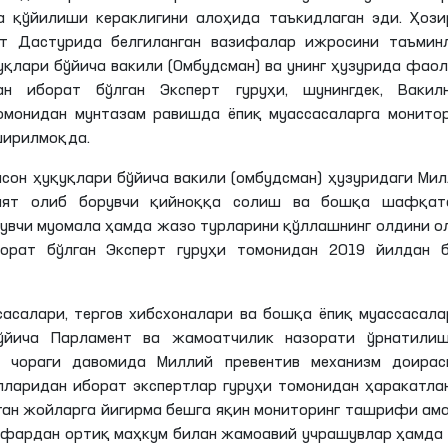
а қўйилиши кераклигини алоҳида таъкидлаган эди. Ҳози
т Дастурида белгиланган вазифалар ижросини таъмин
қлари бўйича вакили (Омбудсман) ва унинг ҳузурида фао
н иборат бўлган Эксперт гуруҳи, шунингдек, Вакилн
омонидан мунтазам равишда ёпиқ муассасаларга монитор
ширилмоқда.
сон ҳуқуқлари бўйича вакили (омбудсман) ҳузуридаги Ми
ият олиб борувчи қийноққа солиш ва бошқа шафқатс
тувчи муомала ҳамда жазо турларини қўллашнинг олдини 
орат бўлган Эксперт гуруҳи томонидан 2019 йилдан б
асалари, тергов хибсхоналари ва бошқа ёпиқ муассасал
ўйича Парламент ва жамоатчилик назорати ўрнатилиш
 чораги давомида Миллий превентив механизм доирас
ларидан иборат экспертлар гуруҳи томонидан ҳаракатл
ган жойларга йигирма бешга яқин мониторинг ташрифи ам
афардан ортиқ маҳкум билан жамоавий учрашувлар ҳамда