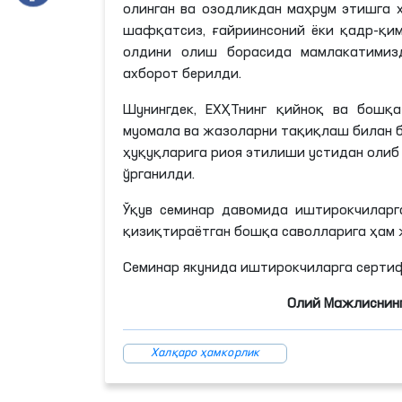
олинган ва озодликдан маҳрум этишга 
шафқатсиз, ғайриинсоний ёки қадр-қи
олдини олиш борасида мамлакатимизд
ахборот берилди.
Шунингдек, ЕХҲТнинг қийноқ ва бошқ
муомала ва жазоларни тақиқлаш билан б
ҳуқуқларига риоя этилиши устидан оли
ўрганилди.
Ўқув семинар давомида иштирокчиларг
қизиқтираётган бошқа саволларига ҳам 
Семинар якунида иштирокчиларга серти
Олий Мажлиснинг
Халқаро ҳамкорлик