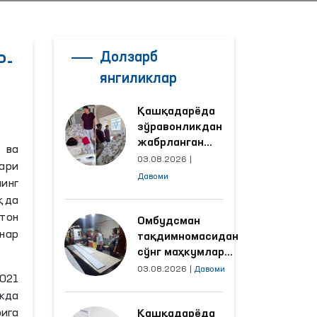
Долзарб
Р-
янгиликлар
Қашқадарёда
зўравонликдан
жабрланган
 ва
аёлнинг ҳолати
03.08.2026
|
ари
Омбудсман
Давоми
инг
томонидан
қда
ўрганилди
тон
Омбудсман
нар
тақдимномасидан
сўнг маҳкумлар
меҳнат қилаётган
03.08.2026
|
Давоми
2021
объектлардаги
кда
шароитлар
ига
Қашқадарёда
яхшиланди