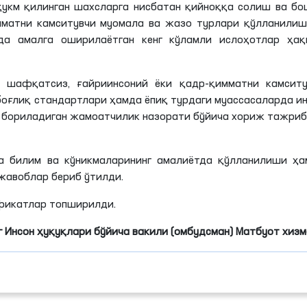
ҳукм қилинган шахсларга нисбатан қийноққа солиш ва б
мматни камситувчи муомала ва жазо турлари қўлланилиш
а амалга оширилаётган кенг кўламли ислоҳотлар ҳақ
а шафқатсиз, ғайриинсоний ёки қадр-қимматни камситу
оғлиқ стандартлари ҳамда ёпиқ турдаги муассасаларда и
б бориладиган жамоатчилик назорати бўйича хориж тажри
а билим ва кўникмаларининг амалиётда қўлланилиши ҳа
жавоблар бериб ўтилди.
фикатлар топширилди.
 Инсон ҳуқуқлари бўйича вакили (омбудсман) Матбуот хиз