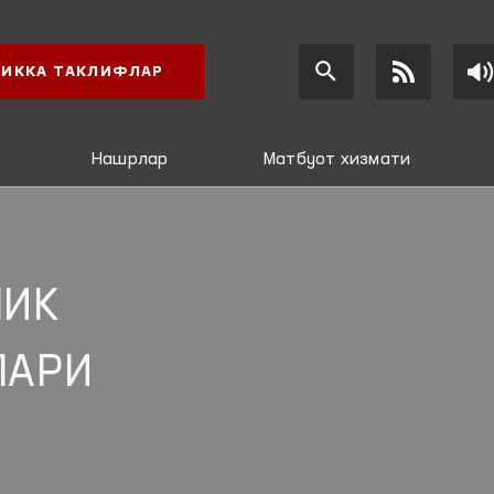
ИККА ТАКЛИФЛАР
Нашрлар
Матбуот хизмати
ЛИК
ЛАРИ