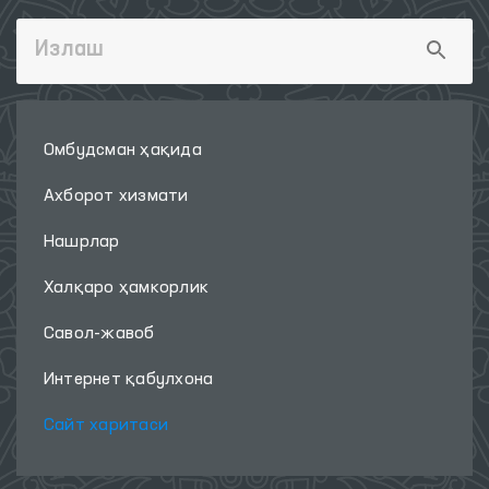
Омбудсман ҳақида
Ахборот хизмати
Нашрлар
Халқаро ҳамкорлик
Савол-жавоб
Интернет қабулхона
Сайт харитаси