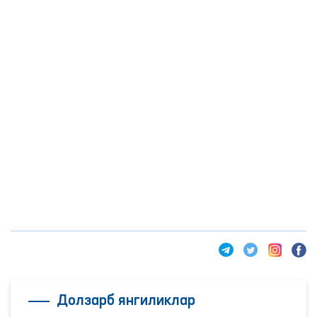
Долзарб янгиликлар