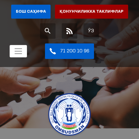
БОШ САҲИФА
ҚОНУНЧИЛИККА ТАКЛИФЛАР
ЎЗ
71 200 10 96