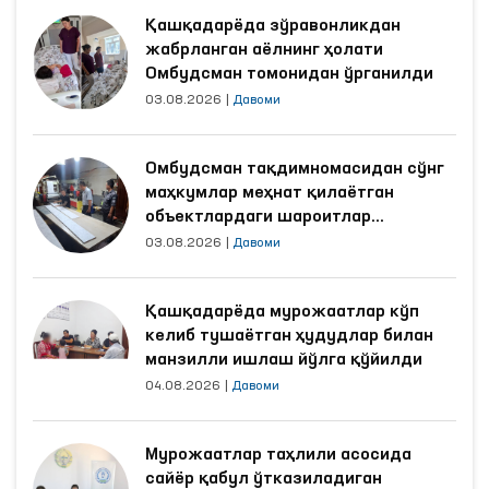
Қашқадарёда зўравонликдан
жабрланган аёлнинг ҳолати
Омбудсман томонидан ўрганилди
03.08.2026
|
Давоми
Омбудсман тақдимномасидан сўнг
маҳкумлар меҳнат қилаётган
объектлардаги шароитлар
яхшиланди
03.08.2026
|
Давоми
Қашқадарёда мурожаатлар кўп
келиб тушаётган ҳудудлар билан
манзилли ишлаш йўлга қўйилди
04.08.2026
|
Давоми
Мурожаатлар таҳлили асосида
сайёр қабул ўтказиладиган