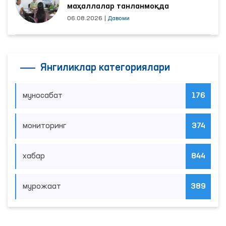
маҳаллалар танланмоқда
06.08.2026
|
Давоми
Янгиликлар категориялари
муносабат
176
мониторинг
374
хабар
844
мурожаат
389