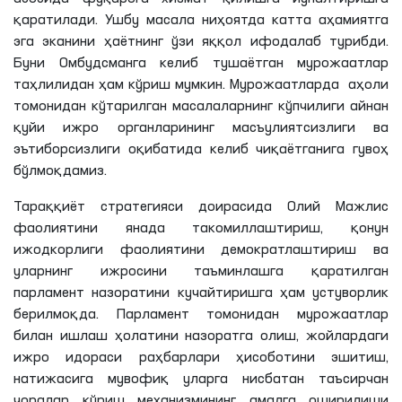
қаратилади. Ушбу масала ниҳоятда катта аҳамиятга
эга эканини ҳаётнинг ўзи яққол ифодалаб турибди.
Буни Омбудсманга келиб тушаётган мурожаатлар
таҳлилидан ҳам кўриш мумкин. Мурожаатларда аҳоли
томонидан кўтарилган масалаларнинг кўпчилиги айнан
қуйи ижро органларининг масъулиятсизлиги ва
эътиборсизлиги оқибатида келиб чиқаётганига гувоҳ
бўлмоқдамиз.
Тараққиёт стратегияси доирасида Олий Мажлис
фаолиятини янада такомиллаштириш, қонун
ижодкорлиги фаолиятини демократлаштириш ва
уларнинг ижросини таъминлашга қаратилган
парламент назоратини кучайтиришга ҳам устуворлик
берилмоқда. Парламент томонидан мурожаатлар
билан ишлаш ҳолатини назоратга олиш, жойлардаги
ижро идораси раҳбарлари ҳисоботини эшитиш,
натижасига мувофиқ уларга нисбатан таъсирчан
чоралар кўриш механизмининг амалга оширилиши