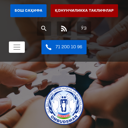
БОШ САҲИФА
ҚОНУНЧИЛИККА ТАКЛИФЛАР
ЎЗ
71 200 10 96