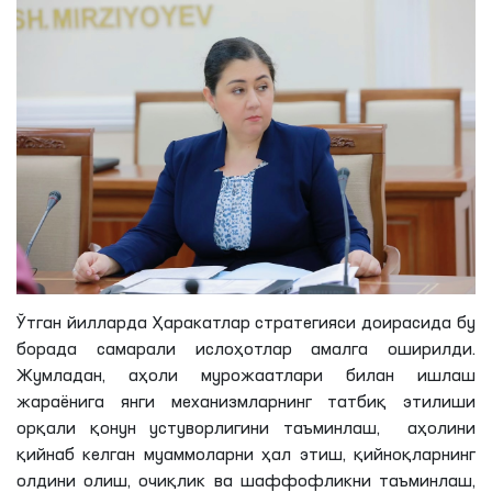
Ўтган йилларда Ҳаракатлар стратегияси доирасида бу
борада самарали ислоҳотлар амалга оширилди.
Жумладан, аҳоли мурожаатлари билан ишлаш
жараёнига янги механизмларнинг татбиқ этилиши
орқали қонун устуворлигини таъминлаш, аҳолини
қийнаб келган муаммоларни ҳал этиш, қийноқларнинг
олдини олиш, очиқлик ва шаффофликни таъминлаш,