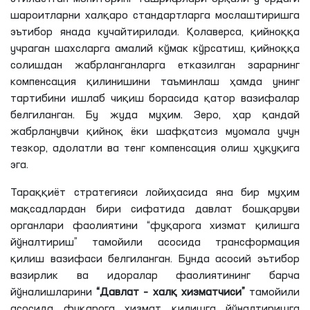
шароитларни халқаро стандартларга мослаштиришга
эътибор янада кучайтирилади. Қолаверса, қийноққа
учраган шахсларга амалий кўмак кўрсатиш, қийноққа
солишдан жабрланганларга етказилган зарарнинг
компенсация қилинишини таъминлаш ҳамда унинг
тартибини ишлаб чиқиш борасида қатор вазифалар
белгиланган. Бу жуда муҳим. Зеро, ҳар қандай
жабрланувчи қийноқ ёки шафқатсиз муомала учун
тезкор, адолатли ва тенг компенсация олиш ҳуқуқига
эга.
Тараққиёт стратегияси лойиҳасида яна бир муҳим
мақсадлардан бири сифатида давлат бошқаруви
органлари фаолиятини “фуқарога хизмат қилишга
йўналтириш” тамойили асосида трансформация
қилиш вазифаси белгиланган. Бунда асосий эътибор
вазирлик ва идоралар фаолиятининг барча
йўналишларини
“Давлат – халқ хизматчиси”
тамойили
асосида фуқарога хизмат қилишга йўналтиришга