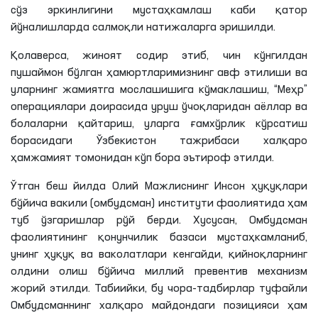
сўз эркинлигини мустаҳкамлаш каби қатор
йўналишларда салмоқли натижаларга эришилди.
Қолаверса, жиноят содир этиб, чин кўнгилдан
пушаймон бўлган ҳамюртларимизнинг авф этилиши ва
уларнинг жамиятга мослашишига кўмаклашиш, “Меҳр”
операциялари доирасида уруш ўчоқларидан аёллар ва
болаларни қайтариш, уларга ғамхўрлик кўрсатиш
борасидаги Ўзбекистон тажрибаси халқаро
ҳамжамият томонидан кўп бора эътироф этилди.
Ўтган беш йилда Олий Мажлиснинг Инсон ҳуқуқлари
бўйича вакили (омбудсман) институти фаолиятида ҳам
туб ўзгаришлар рўй берди. Хусусан, Омбудсман
фаолиятининг қонунчилик базаси мустаҳкамланиб,
унинг ҳуқуқ ва ваколатлари кенгайди, қийноқларнинг
олдини олиш бўйича миллий превентив механизм
жорий этилди. Табиийки, бу чора-тадбирлар туфайли
Омбудсманнинг халқаро майдондаги позицияси ҳам