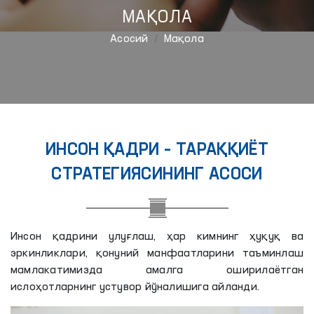
МАҚОЛА
Aсосий
Мақола
ИНСОН ҚАДРИ – ТАРАҚҚИЁТ
СТРАТЕГИЯСИНИНГ АСОСИ
Инсон қадрини улуғлаш, ҳар кимнинг ҳуқуқ ва
эркинликлари, қонуний манфаатларини таъминлаш
мамлакатимизда амалга оширилаётган
ислоҳотларнинг устувор йўналишига айланди.