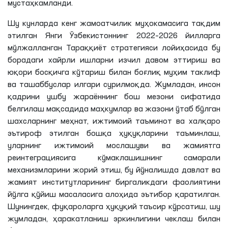
мустаҳкамланди.
Шу кунларда кенг жамоатчилик муҳокамасига тақдим
этилган Янги Ўзбекистоннинг 2022–2026 йилларга
мўлжалланган Тараққиёт стратегияси лойиҳасида бу
борадаги хайрли ишларни изчил давом эттириш ва
юқори босқичга кўтариш билан боғлиқ муҳим таклиф
ва ташаббуслар илгари сурилмоқда. Жумладан, инсон
қадрини ушбу жараённинг бош мезони сифатида
белгилаш мақсадида маҳкумлар ва жазони ўтаб бўлган
шахсларнинг меҳнат, ижтимоий таъминот ва халқаро
эътироф этилган бошқа ҳуқуқларини таъминлаш,
уларнинг ижтимоий мослашуви ва жамиятга
реинтеграциясига кўмаклашишнинг самарали
механизмларини жорий этиш, бу йўналишда давлат ва
жамият институтларининг биргаликдаги фаолиятини
йўлга қўйиш масаласига алоҳида эътибор қаратилган.
Шунингдек, фуқароларга ҳуқуқий таъсир кўрсатиш, шу
жумладан, ҳаракатланиш эркинлигини чеклаш билан