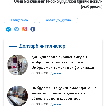
Олий Мажлиснинг Инсон ҳуқуқлари бўйича вакили
(омбудсман)
Омбудсман
инсон ҳуқуқлари
Долзарб янгиликлар
Қашқадарёда зўравонликдан
жабрланган аёлнинг ҳолати
Омбудсман томонидан ўрганилди
03.08.2026
|
Давоми
Омбудсман тақдимномасидан сўнг
маҳкумлар меҳнат қилаётган
объектлардаги шароитлар
яхшиланди
03.08.2026
|
Давоми