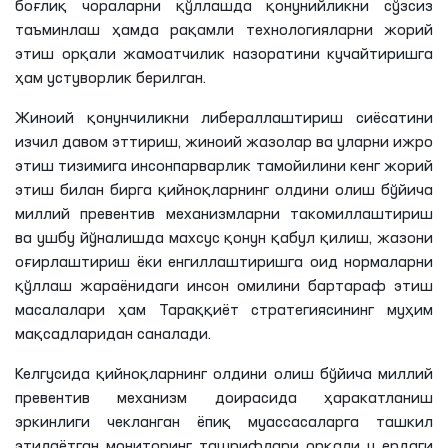
боғлиқ чораларни қўллашда қонунийликни сўзсиз
таъминлаш ҳамда рақамли технологияларни жорий
этиш орқали жамоатчилик назоратини кучайтиришга
ҳам устуворлик берилган.
Жиноий қонунчиликни либераллаштириш сиёсатини
изчил давом эттириш, жиноий жазолар ва уларни ижро
этиш тизимига инсонпарварлик тамойилини кенг жорий
этиш билан бирга қийноқларнинг олдини олиш бўйича
миллий превентив механизмларни такомиллаштириш
ва ушбу йўналишда махсус қонун қабул қилиш, жазони
оғирлаштириш ёки енгиллаштиришга оид нормаларни
қўллаш жараёнидаги инсон омилини бартараф этиш
масалалари ҳам Тараққиёт стратегиясининг муҳим
мақсадларидан саналади.
Келгусида қийноқларнинг олдини олиш бўйича миллий
превентив механизм доирасида ҳаракатланиш
эркинлиги чекланган ёпиқ муассасаларга ташкил
этилаётган мониторинг ташрифлари орқали у ердаги