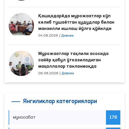
Қашқадарёда мурожаатлар кўп
келиб тушаётган ҳудудлар билан
манзилли ишлаш йўлга қўйилди
04.08.2026
|
Давоми
Мурожаатлар таҳлили асосида
сайёр қабул ўтказиладиган
маҳаллалар танланмоқда
06.08.2026
|
Давоми
Янгиликлар категориялари
муносабат
176