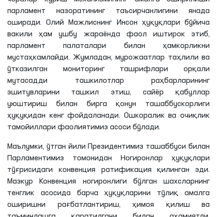
парламент назоратининг таъсирчанлигини янада
оширади. Олий Мажлиснинг Инсон ҳуқуқлари бўйича
вакили ҳам ушбу жараёнда фаол иштирок этиб,
парламент палаталари билан ҳамкорликни
мустаҳкамлайди. Жумладан, мурожаатлар таҳлили ва
ўтказилган мониторинг ташрифлари орқали
мутасадди ташкилотлар раҳбарларининг
эшитувларини ташкил этиш, сайёр қабуллар
уюштириш билан бирга қонун ташаббускорлиги
ҳуқуқидан кенг фойдаланади. Ошкоралик ва очиқлик
тамойиллари фаолиятимиз асоси бўлади.
Маълумки, ўтган йили Президентимиз ташаббуси билан
Парламентимиз томонидан Ногиронлар ҳуқуқлари
тўғрисидаги конвенция ратификация қилинган эди.
Мазкур Конвенция ногиронлиги бўлган шахсларнинг
тенглик асосида барча ҳуқуқларини тўлиқ амалга
оширишни рағбатлантириш, ҳимоя қилиш ва
таъминлашга қаратилгани билан аҳамиятли.