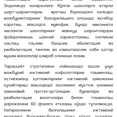
Эндиликда ногиронлиги бўлган шахсларга етарли
шарт-шароитларни яратиш борасидаги халқаро
мажбуриятларнинг бажарилишига алоҳида эътибор
қаратиш мақсадга мувофиқ. Бунда имконияти
чекланган шахсларнинг мавжуд шароитлардан
фойдаланиши, шахсий ҳаракатланиш, соғлиқни
сақлаш, таълим, бандлик, абилитация ва
реабилитация, тенглик ва камситмаслик каби қатор
муҳим масалалар қамраб олиниши лозим.
Тараққиёт стратегияси лойиҳасида аҳоли учун
мажбурий ижтимоий кафолатларни таъминлаш,
эҳтиёжманд қатламларнинг ижтимоий ҳимоясини
кучайтириш мақсадида аҳолининг муҳтож қисмини
замонавий протез-ортопедия буюмлари ва
реабилитация воситалари билан таъминлаш
даражасини 60 фоизга етказиш кўзда тутилмоқда.
Ногиронликни белгилашнинг ижтимоий
моделига босқичма-босқич ўтиш кўзда тутилган.