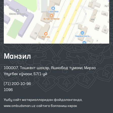
Манзил
100007, Тошкент шаҳар, Яшнобод тумани, Мирзо
Улуғбек кўчаси, 57/1-уй
(71) 200-10-96
1096
Ушбу сайт материалларидан фойдаланганда,
www.ombudsman.uz
сайтига боғланиш керак