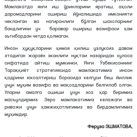
Мамлакатда янги иш ўринларини яратиш, аҳоли
даромадларини ошириш йўналишида имконияти
чекланган ва ногиронлиги бўлган шахсларнинг
бандлигини уч баравар ошириш вазифаси ҳам
эътибордан четда қолмаган.
Инсон ҳуқуқларини ҳимоя қилиш узлуксиз давом
этадиган жараён эканлиги нуқтаи назаридан хулоса
сифатида айтиш мумкинки, Янги Ўзбекисоннинг
Тараққиёт стратегиясида мамлакатимиз инсон
қадрини юксалтириш борасида келгуси беш йиллик
учун муҳим вазифа ва мақсадларини белгилаб олган.
Уларни амалга ошиши учун эса ҳар биримиз
масъулдирмиз. Зеро мамлакатимиз келажаги ва
ривожи учун ҳамжиҳатлигимиз ва бирдамлигимиз
муҳимдир.
Феруза ЭШМАТОВА,