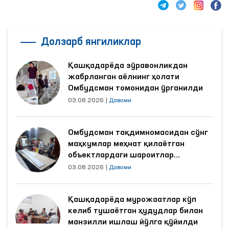
Долзарб янгиликлар
Қашқадарёда зўравонликдан
жабрланган аёлнинг ҳолати
Омбудсман томонидан ўрганилди
03.08.2026
|
Давоми
Омбудсман тақдимномасидан сўнг
маҳкумлар меҳнат қилаётган
объектлардаги шароитлар
яхшиланди
03.08.2026
|
Давоми
Қашқадарёда мурожаатлар кўп
келиб тушаётган ҳудудлар билан
манзилли ишлаш йўлга қўйилди