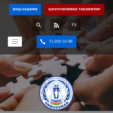
БОШ САҲИФА
ҚОНУНЧИЛИККА ТАКЛИФЛАР
ЎЗ
71 200 10 96