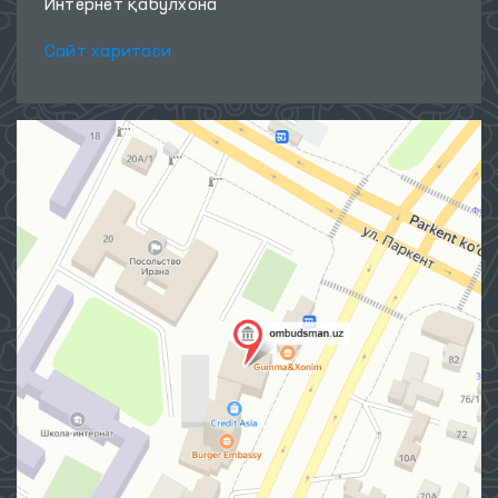
Интернет қабулхона
Сайт харитаси