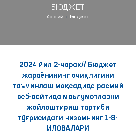
БЮДЖЕТ
Aсосий
Бюджет
2024 йил 2-чорак// Бюджет
жараёнининг очиқлигини
таъминлаш мақсадида расмий
веб-сайтида маълумотларни
жойлаштириш тартиби
тўғрисидаги низомнинг 1-8-
ИЛОВАЛАРИ