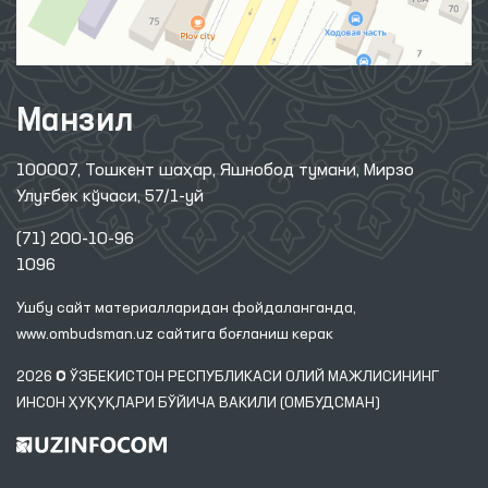
Манзил
100007, Тошкент шаҳар, Яшнобод тумани, Мирзо
Улуғбек кўчаси, 57/1-уй
(71) 200-10-96
1096
Ушбу сайт материалларидан фойдаланганда,
www.ombudsman.uz
сайтига боғланиш керак
2026 © ЎЗБЕКИСТОН РЕСПУБЛИКАСИ ОЛИЙ МАЖЛИСИНИНГ
ИНСОН ҲУҚУҚЛАРИ БЎЙИЧА ВАКИЛИ (ОМБУДСМАН)