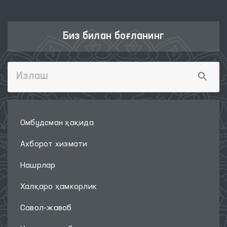
Биз билан боғланинг
Омбудсман ҳақида
Ахборот хизмати
Нашрлар
Халқаро ҳамкорлик
Савол-жавоб