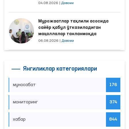
04.08.2026
|
Давоми
Мурожаатлар таҳлили асосида
сайёр қабул ўтказиладиган
маҳаллалар танланмоқда
06.08.2026
|
Давоми
Янгиликлар категориялари
муносабат
176
мониторинг
374
хабар
844