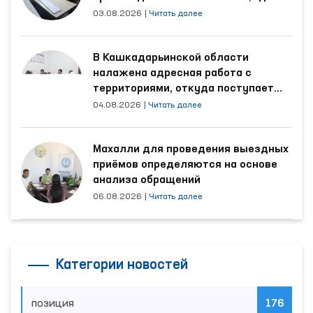
трудятся осуждённые
03.08.2026
|
Читать далее
В Кашкадарьинской области
налажена адресная работа с
территориями, откуда поступает
наибольшее количество обращений
04.08.2026
|
Читать далее
Махалли для проведения выездных
приёмов определяются на основе
анализа обращений
06.08.2026
|
Читать далее
Категории новостей
позиция
176