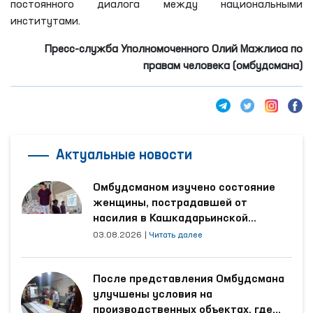
постоянного диалога между национальными
институтами.
Пресс-служба Уполномоченного Олий Мажлиса по
правам человека (омбудсмана)
Актуальные новости
Омбудсманом изучено состояние
женщины, пострадавшей от
насилия в Кашкадарьинской
области
03.08.2026
|
Читать далее
После представления Омбудсмана
улучшены условия на
производственных объектах, где