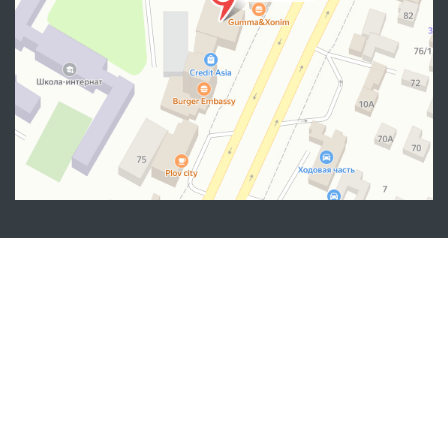
Адрес
100007, г. Ташкент, Яшнабадский район, улица Мирзо
Улугбека, дом 57/1
(71) 200-10-96
1096
При использовании материалов с этого сайта ссылка
на сайт
www.ombudsman.uz
обязательна