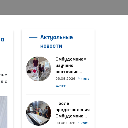
Актуальные
та
новости
Омбудсманом
изучено
состояние
ном
женщины,
03.08.2026
|
Читать
ад о
пострадавшей от
далее
насилия в
Кашкадарьинской
области
После
представления
Омбудсмана
улучшены
03.08.2026
|
Читать