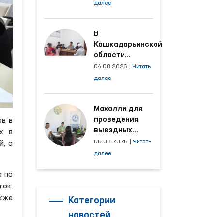
условия на
далее
производственных
объектах, где
трудятся
В
осуждённые
Кашкадарьинской
области
налажена
04.08.2026
|
Читать
адресная работа
далее
с территориями,
откуда поступает
наибольшее
Махалли для
количество
проведения
ов в
обращений
выездных
х в
приёмов
06.08.2026
|
Читать
й, а
определяются
далее
на основе
анализа
а по
обращений
ток,
акже
Категории
новостей