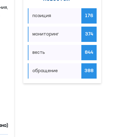
ия,
.
позиция
176
мониторинг
374
весть
844
обращение
388
ана)