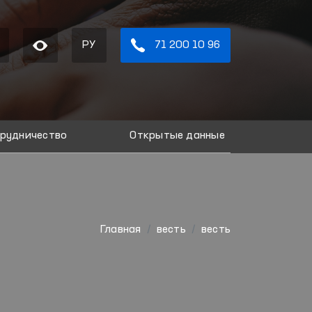
РУ
71 200 10 96
рудничество
Открытые данные
Главная
весть
весть