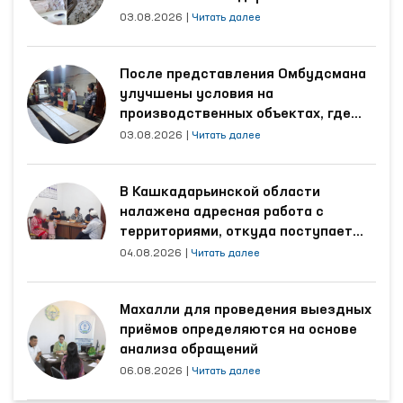
области
03.08.2026
|
Читать далее
После представления Омбудсмана
улучшены условия на
производственных объектах, где
трудятся осуждённые
03.08.2026
|
Читать далее
В Кашкадарьинской области
налажена адресная работа с
территориями, откуда поступает
наибольшее количество обращений
04.08.2026
|
Читать далее
Махалли для проведения выездных
приёмов определяются на основе
анализа обращений
06.08.2026
|
Читать далее