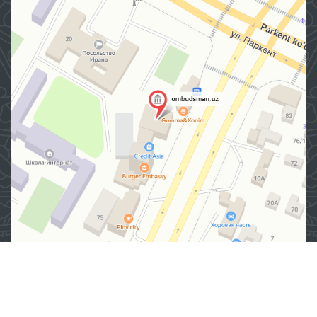
Адрес
100007, г. Ташкент, Яшнабадский район, улица Мирзо