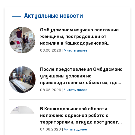
Актуальные новости
Омбудсманом изучено состояние
женщины, пострадавшей от
насилия в Кашкадарьинской
области
03.08.2026
|
Читать далее
После представления Омбудсмана
улучшены условия на
производственных объектах, где
трудятся осуждённые
03.08.2026
|
Читать далее
В Кашкадарьинской области
налажена адресная работа с
территориями, откуда поступает
наибольшее количество обращений
04.08.2026
|
Читать далее