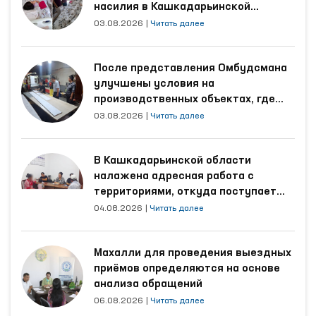
насилия в Кашкадарьинской
области
03.08.2026
|
Читать далее
После представления Омбудсмана
улучшены условия на
производственных объектах, где
трудятся осуждённые
03.08.2026
|
Читать далее
В Кашкадарьинской области
налажена адресная работа с
территориями, откуда поступает
наибольшее количество обращений
04.08.2026
|
Читать далее
Махалли для проведения выездных
приёмов определяются на основе
анализа обращений
06.08.2026
|
Читать далее