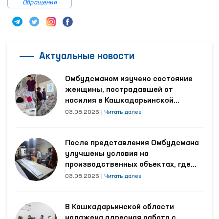
Обращения
Актуальные новости
Омбудсманом изучено состояние
женщины, пострадавшей от
насилия в Кашкадарьинской
области
03.08.2026
|
Читать далее
После представления Омбудсмана
улучшены условия на
производственных объектах, где
трудятся осуждённые
03.08.2026
|
Читать далее
В Кашкадарьинской области
налажена адресная работа с