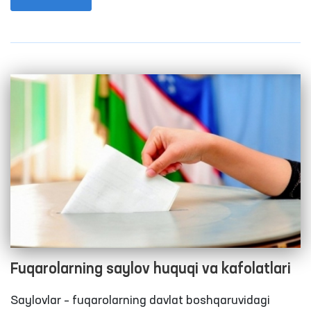
Konstitutsiyamizda ozodlikdan mahrum etilgan
shaxslar o‘ziga nisbatan insoniy muomalada
bo‘linishi hamda inson shaxsiga xos bo‘lgan qadr-
qimmati hurmat qilinishi huquqiga ega ekani
belgilangan.
Fuqarolarning saylov huquqi va kafolatlari
Saylovlar – fuqarolarning davlat boshqaruvidagi