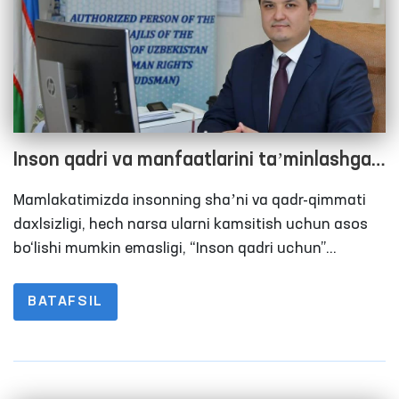
Inson qadri va manfaatlarini taʼminlashga
qaratilgan tub islohotlar O‘zbekiston uchun
Mamlakatimizda insonning shaʼni va qadr-qimmati
doimo ustuvor
daxlsizligi, hech narsa ularni kamsitish uchun asos
bo‘lishi mumkin emasligi, “Inson qadri uchun”
tamoyili Konstitutsiyada, qonunlarimizda va davlat
idoralari faoliyatida bosh mezon bo‘lishi shartligi
BATAFSIL
Davlat rahbarining qatʼiy talabidir. Shu nuqtai
nazardan, yurtimizda amalga oshirilayotgan
islohotlar, jumladan, konstitutsiyaviy jarayonlar
natijasida, Bosh qomusimizda inson qadri, manfaati