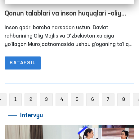
Qonun talablari va inson huquqlari –oliy
qadriyat
Inson qadri barcha narsadan ustun. Davlat
rahbarining Oliy Majlis va O‘zbekiston xalqiga
yo‘llagan Murojaatnomasida ushbu g‘oyaning to‘liq
mujassam ekaniga guvoh bo‘ldik. Taʼlim, sog‘liqni
saqlash, elektr energiya, gaz, sud-huquq, xullas
BATAFSIL
aholini qiynab kelayotgan masalalarning barchasi
ushbu Murojaatnomadan o‘rin oldi. Ahamiyatlisi,
muammolar aniq ko‘rsatildi, takliflar ham aniq ilgari
surildi.
Previous
«
1
2
3
4
5
6
7
8
Intervyu