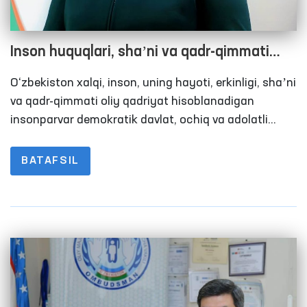
Inson huquqlari, shaʼni va qadr-qimmati
davlat himoyasida: qiynoqlarni oldini olish
O‘zbekiston xalqi, inson, uning hayoti, erkinligi, shaʼni
bo‘yicha O‘zbekiston tajribasi
va qadr-qimmati oliy qadriyat hisoblanadigan
insonparvar demokratik davlat, ochiq va adolatli
jamiyatni barpo etish masʼuliyatini olgan. Yangi
tahrirda qabul qilingan O‘zbekiston Respublikasi
BATAFSIL
Konstitutsiyasi muqaddimasiga muhrlangan ushbu
satrlar mamlakatimizda amalga oshirilayotgan
islohotlar asosini tashkil etadi.