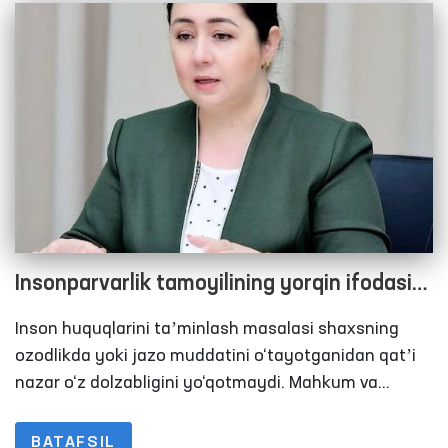
uchun xizmat qiladigan normalar amaldagisidan 3
baravarga ko‘paydi.
Insonparvarlik tamoyilining yorqin ifodasi
harakatlanish erkinligi cheklangan
Inson huquqlarini taʼminlash masalasi shaxsning
muassasalarda ham o‘z aksini topmoqda
ozodlikda yoki jazo muddatini o‘tayotganidan qatʼi
nazar o‘z dolzabligini yo‘qotmaydi. Mahkum va
mahbuslar ham qonun hujjatlarida belgilangan
muayyan huquqlarga ega. Xususan,
BATAFSIL