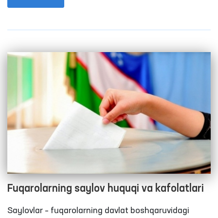
Konstitutsiyamizda ozodlikdan mahrum etilgan
shaxslar o‘ziga nisbatan insoniy muomalada
bo‘linishi hamda inson shaxsiga xos bo‘lgan qadr-
qimmati hurmat qilinishi huquqiga ega ekani
belgilangan.
Fuqarolarning saylov huquqi va kafolatlari
Saylovlar – fuqarolarning davlat boshqaruvidagi