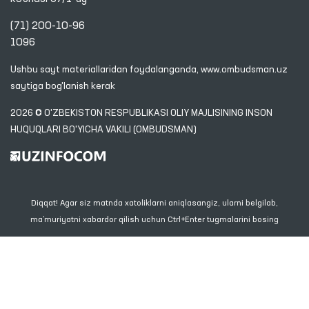
(71) 200-10-96
1096
Ushbu sayt materiallaridan foydalanganda,
www.ombudsman.uz
saytiga bog'lanish kerak
2026 © O'ZBEKISTON RESPUBLIKASI OLIY MAJLISINING INSON
HUQUQLARI BO'YICHA VAKILI (OMBUDSMAN)
Diqqat! Agar siz matnda xatoliklarni aniqlasangiz, ularni belgilab,
ma’muriyatni xabardor qilish uchun Ctrl+Enter tugmalarini bosing