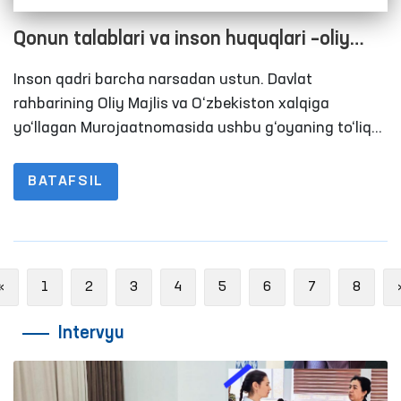
Qonun talablari va inson huquqlari –oliy
qadriyat
Inson qadri barcha narsadan ustun. Davlat
rahbarining Oliy Majlis va O‘zbekiston xalqiga
yo‘llagan Murojaatnomasida ushbu g‘oyaning to‘liq
mujassam ekaniga guvoh bo‘ldik. Taʼlim, sog‘liqni
saqlash, elektr energiya, gaz, sud-huquq, xullas
BATAFSIL
aholini qiynab kelayotgan masalalarning barchasi
ushbu Murojaatnomadan o‘rin oldi. Ahamiyatlisi,
muammolar aniq ko‘rsatildi, takliflar ham aniq ilgari
surildi.
Previous
«
1
2
3
4
5
6
7
8
Intervyu