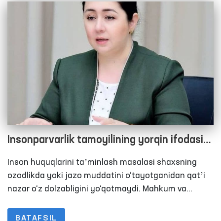
uchun xizmat qiladigan normalar amaldagisidan 3
baravarga ko‘paydi.
Insonparvarlik tamoyilining yorqin ifodasi
harakatlanish erkinligi cheklangan
Inson huquqlarini taʼminlash masalasi shaxsning
muassasalarda ham o‘z aksini topmoqda
ozodlikda yoki jazo muddatini o‘tayotganidan qatʼi
nazar o‘z dolzabligini yo‘qotmaydi. Mahkum va
mahbuslar ham qonun hujjatlarida belgilangan
muayyan huquqlarga ega. Xususan,
BATAFSIL