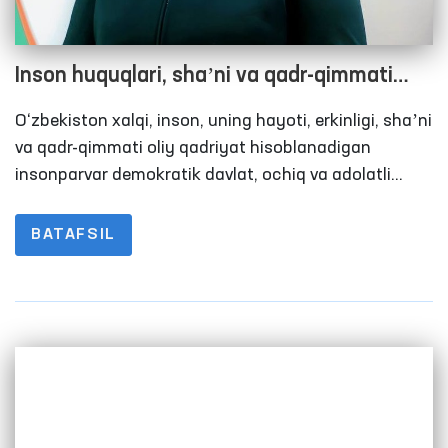
Inson huquqlari, shaʼni va qadr-qimmati
davlat himoyasida: qiynoqlarni oldini olish
O‘zbekiston xalqi, inson, uning hayoti, erkinligi, shaʼni
bo‘yicha O‘zbekiston tajribasi
va qadr-qimmati oliy qadriyat hisoblanadigan
insonparvar demokratik davlat, ochiq va adolatli
jamiyatni barpo etish masʼuliyatini olgan. Yangi
tahrirda qabul qilingan O‘zbekiston Respublikasi
BATAFSIL
Konstitutsiyasi muqaddimasiga muhrlangan ushbu
satrlar mamlakatimizda amalga oshirilayotgan
islohotlar asosini tashkil etadi.