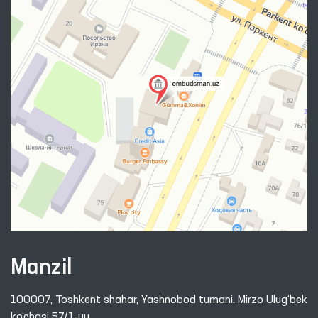
Manzil
100007, Toshkent shahar, Yashnobod tumani. Mirzo Ulug‘bek
ko‘chasi 57/1-uy