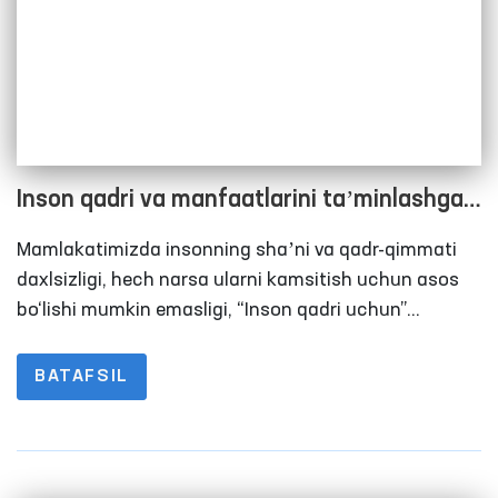
Inson qadri va manfaatlarini taʼminlashga
qaratilgan tub islohotlar O‘zbekiston uchun
Mamlakatimizda insonning shaʼni va qadr-qimmati
doimo ustuvor
daxlsizligi, hech narsa ularni kamsitish uchun asos
bo‘lishi mumkin emasligi, “Inson qadri uchun”
tamoyili Konstitutsiyada, qonunlarimizda va davlat
idoralari faoliyatida bosh mezon bo‘lishi shartligi
BATAFSIL
Davlat rahbarining qatʼiy talabidir. Shu nuqtai
nazardan, yurtimizda amalga oshirilayotgan
islohotlar, jumladan, konstitutsiyaviy jarayonlar
natijasida, Bosh qomusimizda inson qadri, manfaati