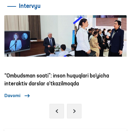
Intervyu
budsman soati”: inson huquqlari bo‘yicha
Ijtimo
eraktiv darslar o‘tkazilmoqda
zo‘ra
omi
Davom
‹
›