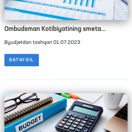
Ombudsman Kotibiyatining smeta
xarajatlarini bajarilishi to‘g‘risida Hisobot
Byudjetdan tashqari 01.07.2023
2023 yil 2-chorak
BATAFSIL