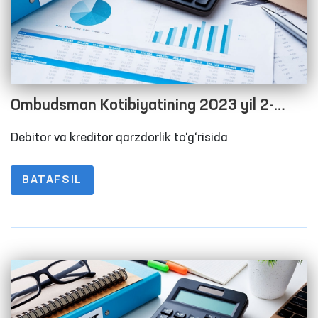
Ombudsman Kotibiyatining 2023 yil 2-
chorak yakuni bo‘yicha debitor va kreditor
Debitor va kreditor qarzdorlik to‘g‘risida
qarzdorlik to‘g‘risida Maʼlumot
BATAFSIL