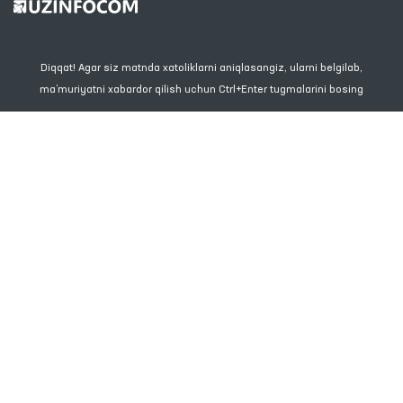
Diqqat! Agar siz matnda xatoliklarni aniqlasangiz, ularni belgilab,
ma’muriyatni xabardor qilish uchun Ctrl+Enter tugmalarini bosing