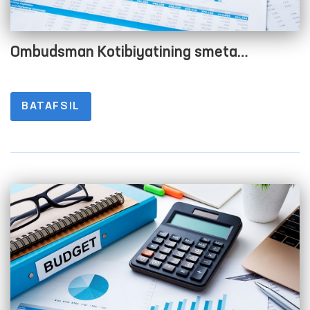
Ombudsman Kotibiyatining smeta
xarajatlarini bajarilishi to‘g‘risida Hisobot
2023 yil 2-chorak
BATAFSIL