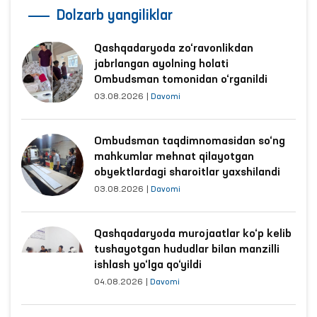
Dolzarb yangiliklar
Qashqadaryoda zo‘ravonlikdan
jabrlangan ayolning holati
Ombudsman tomonidan o‘rganildi
03.08.2026
|
Davomi
Ombudsman taqdimnomasidan so‘ng
mahkumlar mehnat qilayotgan
obyektlardagi sharoitlar yaxshilandi
03.08.2026
|
Davomi
Qashqadaryoda murojaatlar ko‘p kelib
tushayotgan hududlar bilan manzilli
ishlash yo‘lga qo‘yildi
04.08.2026
|
Davomi